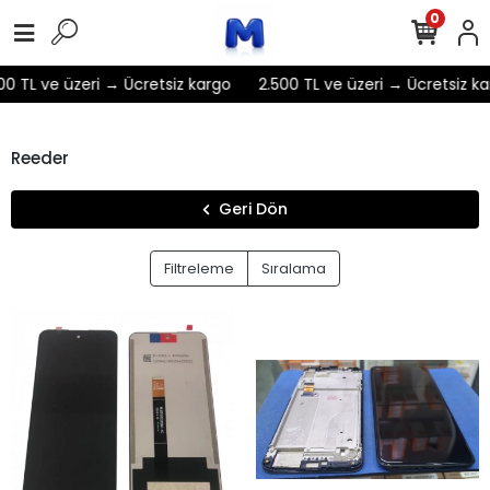
0
 TL ve üzeri → Ücretsiz kargo
2.500 TL ve üzeri → Ücretsiz karg
Reeder
Geri Dön
Filtreleme
Sıralama