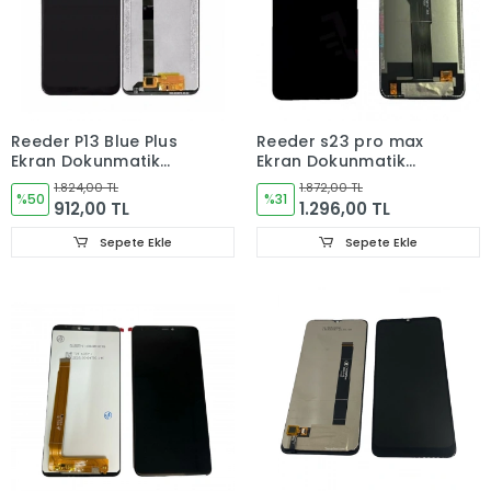
Reeder P13 Blue Plus
Reeder s23 pro max
Ekran Dokunmatik
Ekran Dokunmatik
Cam
Cam
1.824,00 TL
1.872,00 TL
%50
%31
912,00 TL
1.296,00 TL
Sepete Ekle
Sepete Ekle