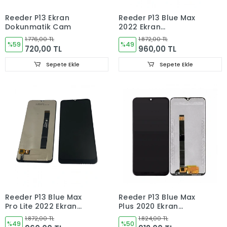
Reeder P13 Ekran
Reeder P13 Blue Max
Dokunmatik Cam
2022 Ekran
Dokunmatik Cam
1.776,00 TL
1.872,00 TL
%59
%49
720,00 TL
960,00 TL
Sepete Ekle
Sepete Ekle
Reeder P13 Blue Max
Reeder P13 Blue Max
Pro Lite 2022 Ekran
Plus 2020 Ekran
Dokunmatik Cam
Dokunmatik Cam
1.872,00 TL
1.824,00 TL
%49
%50