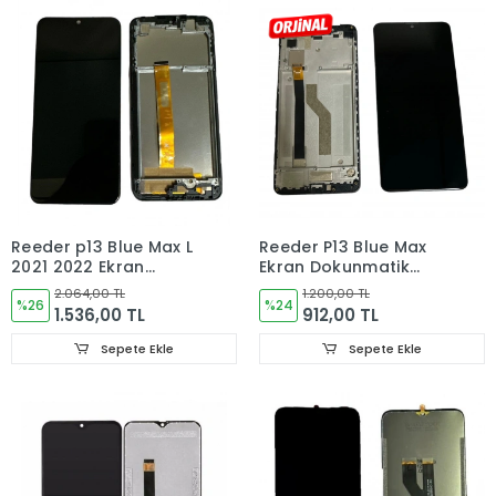
Reeder p13 Blue Max L
Reeder P13 Blue Max
2021 2022 Ekran
Ekran Dokunmatik
Dokunmatik Cam
Cam Çıkma (ÇITALI)
2.064,00 TL
1.200,00 TL
Çıkma (ÇITALI)
%26
ORJINAL
%24
1.536,00 TL
912,00 TL
ORJINAL
Sepete Ekle
Sepete Ekle