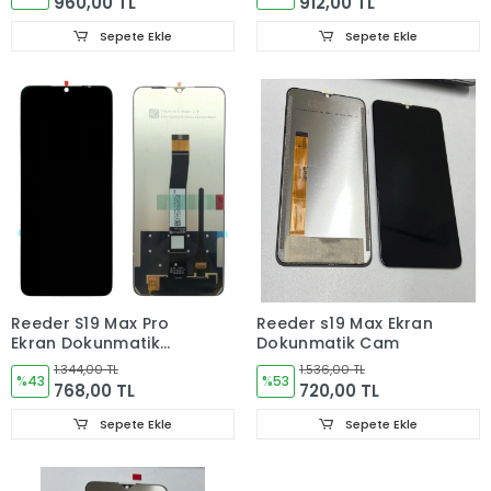
960,00 TL
912,00 TL
Sepete Ekle
Sepete Ekle
Reeder S19 Max Pro
Reeder s19 Max Ekran
Ekran Dokunmatik
Dokunmatik Cam
Cam
1.344,00 TL
1.536,00 TL
%43
%53
768,00 TL
720,00 TL
Sepete Ekle
Sepete Ekle