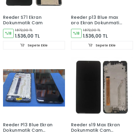
Reeder S71 Ekran
Reeder p13 Blue max
Dokunmatik Cam
pro Ekran Dokunmatik
Cam (ÇITALI)
1.872,00 TL
1.872,00 TL
%18
%18
1.536,00 TL
1.536,00 TL
Sepete Ekle
Sepete Ekle
Reeder P13 Blue Ekran
Reeder s19 Max Ekran
Dokunmatik Cam
Dokunmatik Cam
(ÇITALI)
(ÇITALI)