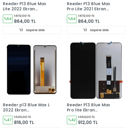
Reeder P13 Blue Max
Reeder P13 Blue Max
Lite 2022 Ekran
Pro Lite 2021 Ekran
Dokunmatik Cam
Dokunmatik Cam
1.872,00 TL
1.872,00 TL
%54
%54
864,00 TL
864,00 TL
Sepete Ekle
Sepete Ekle
Reeder p13 Blue Max L
Reeder P13 Blue Max
2022 Ekran
Pro lite Ekran
Dokunmatik Cam
Dokunmatik Cam
1.536,00 TL
1.584,00 TL
%47
%42
816,00 TL
912,00 TL