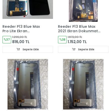
Reeder P13 Blue Max
Reeder P13 Blue Max
Pro Lite Ekran
2021 Ekran Dokunmatik
Dokunmatik Cam
Cam
1.296,00 TL
1.872,00 TL
%37
%38
816,00 TL
1.152,00 TL
Sepete Ekle
Sepete Ekle