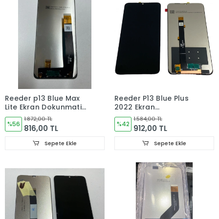
Reeder p13 Blue Max
Reeder P13 Blue Plus
Lite Ekran Dokunmatik
2022 Ekran
Cam
Dokunmatik Cam
1.872,00 TL
1.584,00 TL
%56
%42
816,00 TL
912,00 TL
Sepete Ekle
Sepete Ekle