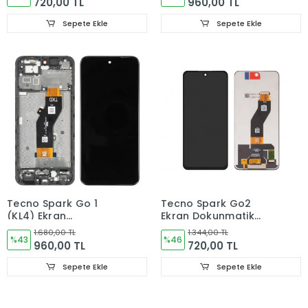
720,00 TL
960,00 TL
Sepete Ekle
Sepete Ekle
Tecno Spark Go 1
Tecno Spark Go2
(KL4) Ekran
Ekran Dokunmatik
Dokunmatik Cam
Cam KM4
1.680,00 TL
1.344,00 TL
Çıtalı
%43
%46
960,00 TL
720,00 TL
Sepete Ekle
Sepete Ekle