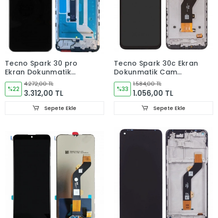
Tecno Spark 30 pro
Tecno Spark 30c Ekran
Ekran Dokunmatik
Dokunmatik Cam
Cam ÇITALI ORJINAL
ÇITALI
4.272,00 TL
1.584,00 TL
%22
%33
3.312,00 TL
1.056,00 TL
Sepete Ekle
Sepete Ekle