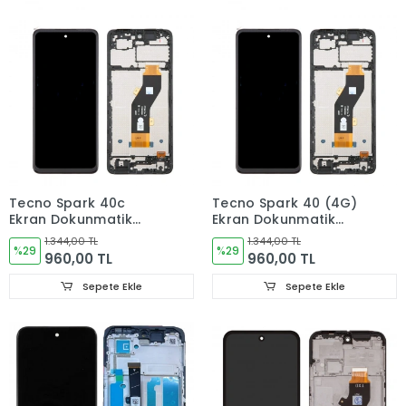
Tecno Spark 40c
Tecno Spark 40 (4G)
Ekran Dokunmatik
Ekran Dokunmatik
Cam ÇITALI
Cam ÇITALI
1.344,00 TL
1.344,00 TL
%29
%29
960,00 TL
960,00 TL
Sepete Ekle
Sepete Ekle