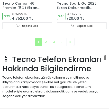
Tecno Camon 40
Tecno Spark Go 2025
Premier (5G) Ekran
Ekran Dokunmatik
Dokunmatik Cam
Cam
6.192,00 TL
1.344,00 TL
%23
ORJINAL CM8
%46
4.752,00 TL
720,00 TL
Sepete Ekle
Sepete Ekle
1
2
3
...
8
📱 Tecno Telefon Ekranları
Hakkında Bilgilendirme
Tecno telefon ekranları, günlük kullanım ve multimedya
ihtiyaçlarını karşılayacak şekilde net görüntü ve yeterli
dokunmatik hassasiyet sunar. Bu kategoride, Tecno tüm
modelleriyle uyumlu ekran, dokunmatik cam ve yedek parça
seçenekleri yer almaktadır.
📌 Ekran Nedir?