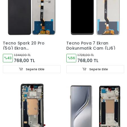
Tecno Spark 20 Pro
Tecno Pova 7 Ekran
(5G) Ekran
Dokunmatik Cam (LJ6)
Dokunmatik Cam kj8
1.344,00 TL
1.728,00 TL
%43
%56
768,00 TL
768,00 TL
Sepete Ekle
Sepete Ekle