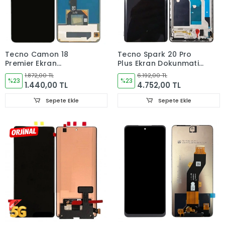
Tecno Camon 18
Tecno Spark 20 Pro
Premier Ekran
Plus Ekran Dokunmatik
Dokunmatik Cam OLED
Cam (ÇITALI) ORJINAL
1.872,00 TL
6.192,00 TL
%23
KJ7
%23
1.440,00 TL
4.752,00 TL
Sepete Ekle
Sepete Ekle