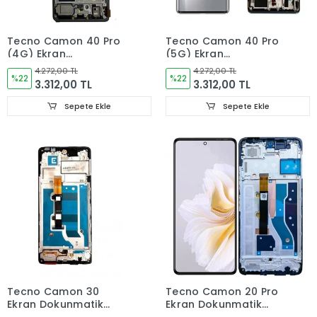
Tecno Camon 40 Pro
Tecno Camon 40 Pro
(4G) Ekran
(5G) Ekran
Dokunmatik Cam
Dokunmatik Cam
4.272,00 TL
4.272,00 TL
ÇITALI ORJINAL ,CM6
%22
ÇITALI ORJINAL ,CM7
%22
3.312,00 TL
3.312,00 TL
Sepete Ekle
Sepete Ekle
Tecno Camon 30
Tecno Camon 20 Pro
Ekran Dokunmatik
Ekran Dokunmatik