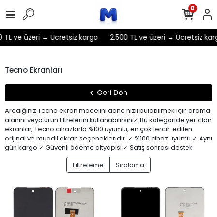
0
L ve üzeri → Ücretsiz kargo
2.500 TL ve üzeri → Ücretsiz kargo
Tecno Ekranları
Geri Dön
Aradığınız Tecno ekran modelini daha hızlı bulabilmek için arama
alanını veya ürün filtrelerini kullanabilirsiniz. Bu kategoride yer alan
ekranlar, Tecno cihazlarla %100 uyumlu, en çok tercih edilen
orijinal ve muadil ekran seçenekleridir. ✓ %100 cihaz uyumu ✓ Aynı
gün kargo ✓ Güvenli ödeme altyapısı ✓ Satış sonrası destek
Filtreleme
Sıralama