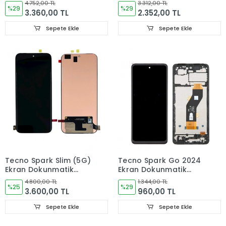
Cam ÇITALI CL6,CL6k
Cam (ÇITALI) OLED
4.752,00 TL
3.312,00 TL
%29
CK7n
%29
3.360,00 TL
2.352,00 TL
Sepete Ekle
Sepete Ekle
Tecno Spark Slim (5G)
Tecno Spark Go 2024
Ekran Dokunmatik
Ekran Dokunmatik
Cam
Cam ÇITALI
4.800,00 TL
1.344,00 TL
%25
%29
3.600,00 TL
960,00 TL
Sepete Ekle
Sepete Ekle