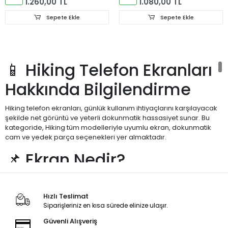
1.260,00 TL
1.080,00 TL
Sepete Ekle
Sepete Ekle
📱 Hiking Telefon Ekranları
Hakkında Bilgilendirme
Hiking telefon ekranları, günlük kullanım ihtiyaçlarını karşılayacak
şekilde net görüntü ve yeterli dokunmatik hassasiyet sunar. Bu
kategoride, Hiking tüm modelleriyle uyumlu ekran, dokunmatik
cam ve yedek parça seçenekleri yer almaktadır.
📌 Ekran Nedir?
Telefon ekranı; görüntü paneli, dokunmatik algılayıcı katman ve
koruyucu camdan oluşur. Hiking ekranları, cihazlarla uyumlu
Hızlı Teslimat
yapıları sayesinde günlük kullanımda sorunsuz bir deneyim
Siparişleriniz en kısa sürede elinize ulaşır.
sağlar. Kırılma, çatlama veya görüntü problemlerinde ekran
değişimi ile cihaz yeniden kullanılabilir hale gelir.
Güvenli Alışveriş