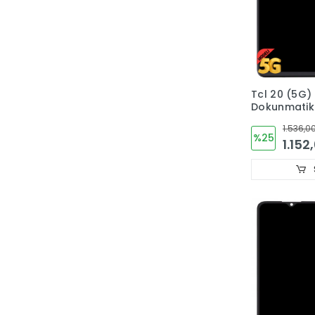
Tcl 20 (5G)
Dokunmati
T781,T781K,
1.536,00
%25
1.152