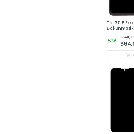
Tcl 30 E Ekr
Dokunmati
6127A,6127l
1.344,00
%36
864,