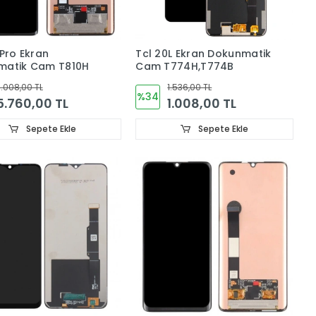
 Pro Ekran
Tcl 20L Ekran Dokunmatik
Dokunmatik Cam T810H
Cam T774H,T774B
.008,00 TL
1.536,00 TL
%34
5.760,00 TL
1.008,00 TL
Sepete Ekle
Sepete Ekle