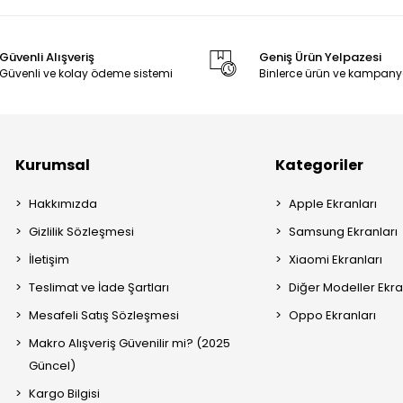
alı Ekran Nedir?
Güvenli Alışveriş
Geniş Ürün Yelpazesi
ekranın kasaya oturduğu çerçeve ile birlikte hazır olarak sunulan ekran
Güvenli ve kolay ödeme sistemi
Binlerce ürün ve kampany
süresi daha kısadır
asaya daha kolay ve düzgün oturur
ırasında hasar riski azalır
er ve bireysel kullanıcılar için pratik ve güvenli bir montaj çözümü suna
Kurumsal
Kategoriler
jinal Ekran Nedir?
Hakkımızda
Apple Ekranları
Gizlilik Sözleşmesi
Samsung Ekranları
kranlar, cihazın fabrika çıkışına en yakın görüntü ve dokunmatik perfo
İletişim
Xiaomi Ekranları
 birebir uyum
renk ve parlaklık
Teslimat ve İade Şartları
Diğer Modeller Ekra
ürlü kullanım
Mesafeli Satış Sözleşmesi
Oppo Ekranları
yer alan ürünler, TCL cihaz uyumu esas alınarak seçilmiştir.
Makro Alışveriş Güvenilir mi? (2025
 / LCD Ekran Nedir?
Güncel)
Kargo Bilgisi