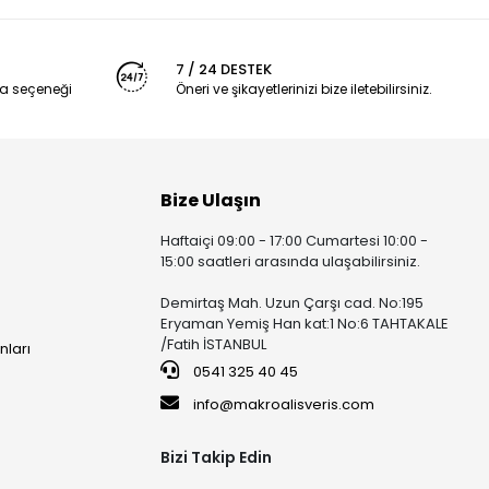
7 / 24 DESTEK
 türüdür.
a seçeneği
Öneri ve şikayetlerinizi bize iletebilirsiniz.
r.
Bize Ulaşın
Haftaiçi 09:00 - 17:00 Cumartesi 10:00 -
15:00 saatleri arasında ulaşabilirsiniz.
rmansı sunan ekranlardır.
Demirtaş Mah. Uzun Çarşı cad. No:195
Eryaman Yemiş Han kat:1 No:6 TAHTAKALE
/Fatih İSTANBUL
nları
0541 325 40 45
info@makroalisveris.com
Bizi Takip Edin