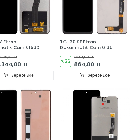
Y Ekran
TCL 30 SE Ekran
Dokunmatik Cam 6156D
Dokunmatik Cam 6165
.872,00 TL
1.344,00 TL
%36
1.344,00 TL
864,00 TL
Sepete Ekle
Sepete Ekle