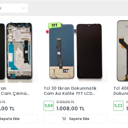
ran
Tcl 30 Ekran Dokunmatik
Tcl 40
k Cam Çıkma
Cam Aa Kalite TFT LCD
Dokun
ORJINAL (ÇITALI) T671H
T676H
0 TL
3.120,00 TL
1
%68
%23
,00 TL
1.008,00 TL
Sepete Ekle
Sepete Ekle