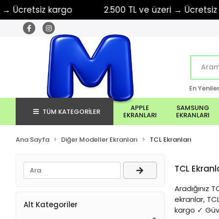
etsiz kargo
2.500 TL ve üzeri → Ücretsiz kargo
En Yenile
APPLE
SAMSUNG
TÜM KATEGORİLER
EKRANLARI
EKRANLARI
Ana Sayfa
Diğer Modeller Ekranları
TCL Ekranları
TCL Ekranl
Aradığınız TC
ekranlar, TC
Alt Kategoriler
kargo ✓ Güv