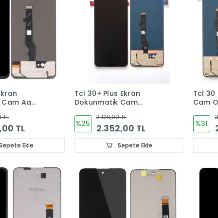
Ekran
Tcl 30+ Plus Ekran
Tcl 30
k Cam Aa
Dokunmatik Cam
CD
ORJINAL
0 TL
3.120,00 TL
3
%25
%31
,00 TL
2.352,00 TL
Sepete Ekle
Sepete Ekle