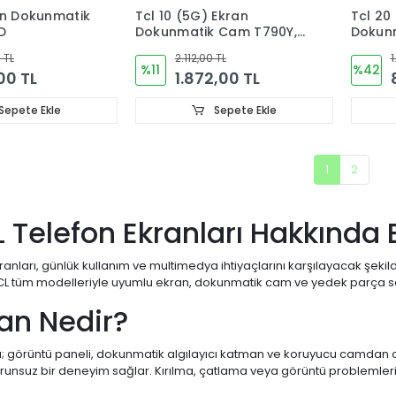
an Dokunmatik
Tcl 10 (5G) Ekran
Tcl 20
,D
Dokunmatik Cam T790Y,
T790H
 TL
2.112,00 TL
1
%11
%42
00 TL
1.872,00 TL
Sepete Ekle
Sepete Ekle
1
2
L Telefon Ekranları Hakkında 
ranları, günlük kullanım ve multimedya ihtiyaçlarını karşılayacak şeki
CL tüm modelleriyle uyumlu ekran, dokunmatik cam ve yedek parça se
ran Nedir?
ı; görüntü paneli, dokunmatik algılayıcı katman ve koruyucu camdan ol
runsuz bir deneyim sağlar. Kırılma, çatlama veya görüntü problemleri