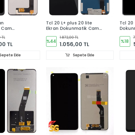
an
Tcl 20 L+ plus 20 lite
Tcl 20
k Cam
Ekran Dokunmatik Cam
T775H,T775B
 TL
1.872,00 TL
7
%44
%18
00 TL
1.056,00 TL
Sepete Ekle
Sepete Ekle