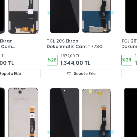
 Ekran
TCL 20S Ekran
TCL 20
k Cam
Dokunmatik Cam T773O
T781H
 TL
1.872,00 TL
1
%28
%28
,00 TL
1.344,00 TL
Sepete Ekle
Sepete Ekle