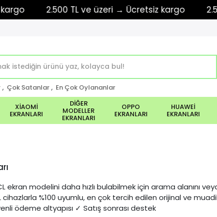
2.500 TL ve üzeri → Ücretsiz kargo
2.500 TL 
r
,
Çok Satanlar
,
En Çok Oylananlar
DİĞER
XİAOMİ
OPPO
HUAWEİ
MODELLER
EKRANLARI
EKRANLARI
EKRANLARI
EKRANLARI
arı
L ekran modelini daha hızlı bulabilmek için arama alanını veya ü
L cihazlarla %100 uyumlu, en çok tercih edilen orijinal ve mua
enli ödeme altyapısı ✓ Satış sonrası destek