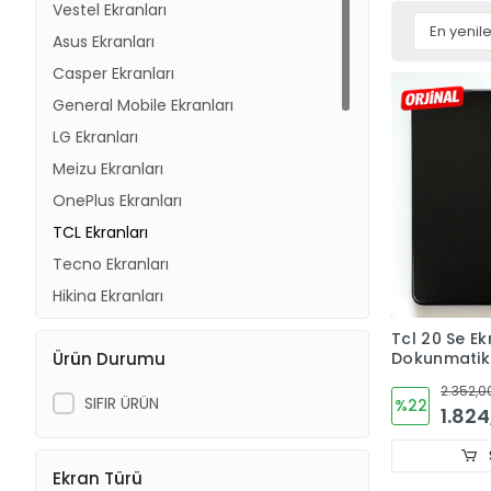
Vestel Ekranları
Asus Ekranları
Casper Ekranları
General Mobile Ekranları
LG Ekranları
Meizu Ekranları
OnePlus Ekranları
TCL Ekranları
Tecno Ekranları
Hiking Ekranları
Vivo Ekranları
Tcl 20 Se Ek
Ürün Durumu
Dokunmati
Omix Ekranları
Trident Ekranları
2.352,0
SIFIR ÜRÜN
%22
1.824
HTC Ekranları
Qukitel Ekranları
Ekran Türü
Sony Ekranları