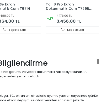
 Se Ekran
Tcl 10 Pro Ekran
Dokunmatik Cam T671H
Dokunmatik Cam T799B,
T799H
.488,00 TL
4.176,00 TL
%17
864,00 TL
3.456,00 TL
Sepete Ekle
Sepete Ekle
Bilgilendirme
lde net görüntü ve yeterli dokunmatik hassasiyet sunar. Bu
çenekleri yer almaktadır.
uşur. TCL ekranları, cihazlarla uyumlu yapıları sayesinde günlük
nde ekran değişimi ile cihaz yeniden sorunsuz şekilde