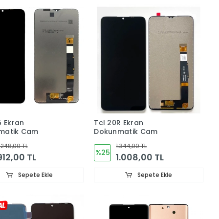
5 Ekran
Tcl 20R Ekran
matik Cam
Dokunmatik Cam
.248,00 TL
1.344,00 TL
%25
912,00 TL
1.008,00 TL
Sepete Ekle
Sepete Ekle