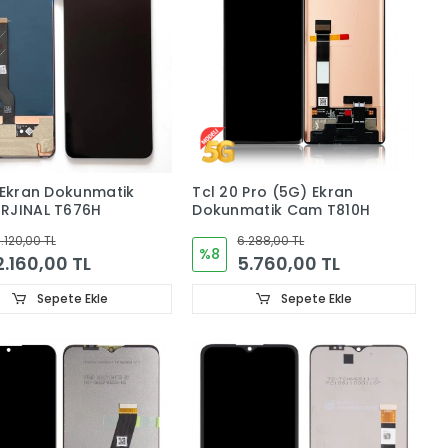
 Ekran Dokunmatik
Tcl 20 Pro (5G) Ekran
Cam ORJINAL T676H
Dokunmatik Cam T810H
.120,00 TL
6.288,00 TL
%8
2.160,00 TL
5.760,00 TL
Sepete Ekle
Sepete Ekle