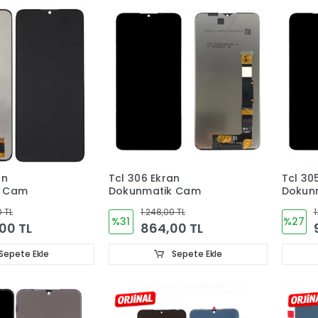
an
Tcl 306 Ekran
Tcl 30
k Cam
Dokunmatik Cam
Dokun
0 TL
1.248,00 TL
1
%31
%27
,00 TL
864,00 TL
Sepete Ekle
Sepete Ekle