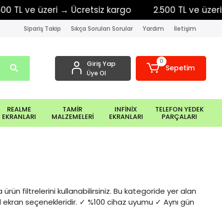
ve üzeri → Ücretsiz kargo
2.500 TL ve üzeri → Ücr
Sipariş Takip
Sıkça Sorulan Sorular
Yardım
İletişim
0
Giriş Yap
Sepetim
Üye Ol
REALME
TAMİR
INFİNİX
TELEFON YEDEK
EKRANLARI
MALZEMELERİ
EKRANLARI
PARÇALARI
rün filtrelerini kullanabilirsiniz. Bu kategoride yer alan
dil ekran seçenekleridir. ✓ %100 cihaz uyumu ✓ Aynı gün