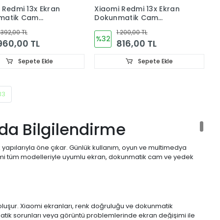
 Redmi 13x Ekran
Xiaomi Redmi 13x Ekran
matik Cam
Dokunmatik Cam
I) 24049RN28L
24049RN28L
.392,00 TL
1.200,00 TL
%32
960,00 TL
816,00 TL
Sepete Ekle
Sepete Ekle
33
nda Bilgilendirme
yapılarıyla öne çıkar. Günlük kullanım, oyun ve multimedya
iaomi tüm modelleriyle uyumlu ekran, dokunmatik cam ve yedek
luşur. Xiaomi ekranları, renk doğruluğu ve dokunmatik
matik sorunları veya görüntü problemlerinde ekran değişimi ile