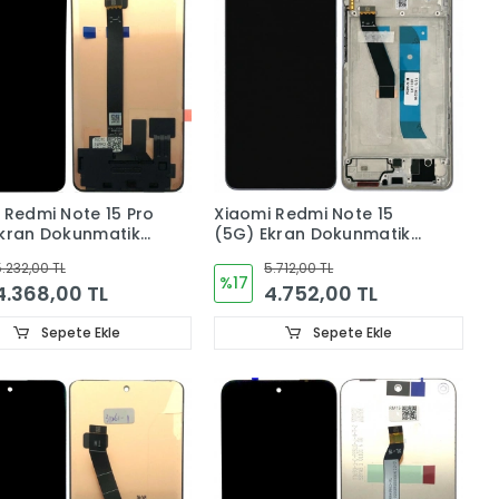
 Redmi Note 15 Pro
Xiaomi Redmi Note 15
kran Dokunmatik
(5G) Ekran Dokunmatik
RJINAL
Cam (ÇITALI) ORJINAL
.232,00 TL
5.712,00 TL
%17
4.368,00 TL
4.752,00 TL
Sepete Ekle
Sepete Ekle