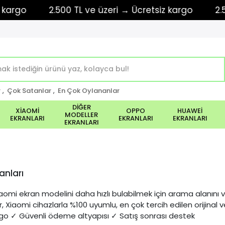
o
2.500 TL ve üzeri → Ücretsiz kargo
2.500 TL
r
,
Çok Satanlar
,
En Çok Oylananlar
DİĞER
XİAOMİ
OPPO
HUAWEİ
MODELLER
EKRANLARI
EKRANLARI
EKRANLARI
EKRANLARI
anları
aomi ekran modelini daha hızlı bulabilmek için arama alanını vey
r, Xiaomi cihazlarla %100 uyumlu, en çok tercih edilen orijina
rgo ✓ Güvenli ödeme altyapısı ✓ Satış sonrası destek