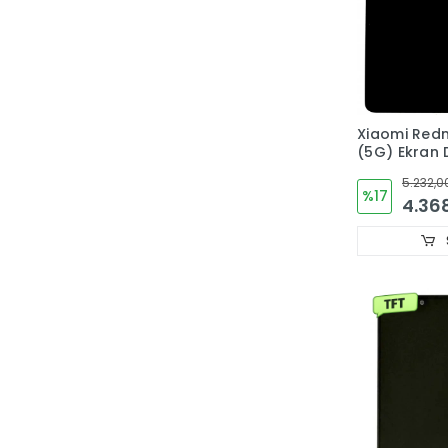
Xiaomi Redm
(5G) Ekran
Cam ORJIN
5.232,0
%17
4.36