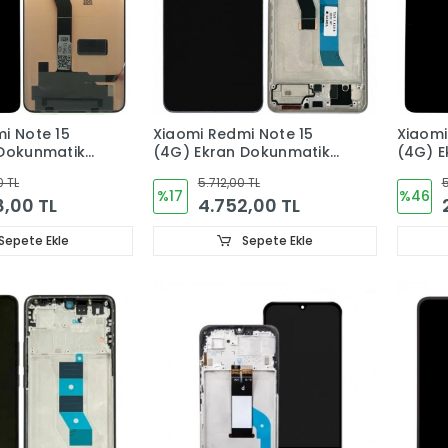
i Note 15
Xiaomi Redmi Note 15
Xiaomi
 Dokunmatik
(4G) Ekran Dokunmatik
(4G) E
AL
Cam (ÇITALI) ORJINAL
Cam O
0 TL
5.712,00 TL
5
%17
%46
8,00 TL
4.752,00 TL
Sepete Ekle
Sepete Ekle