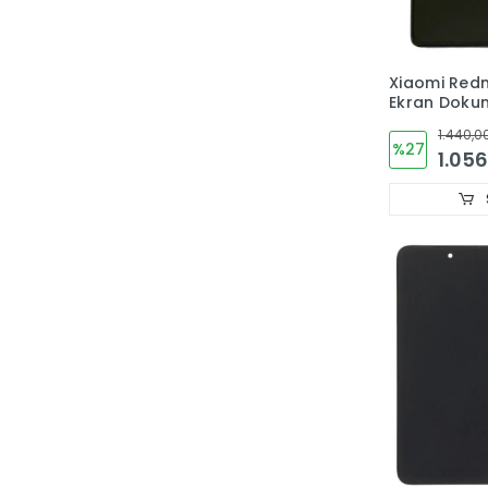
Xiaomi Redm
Ekran Doku
TFT (ÇITALI
1.440,0
%27
1.056