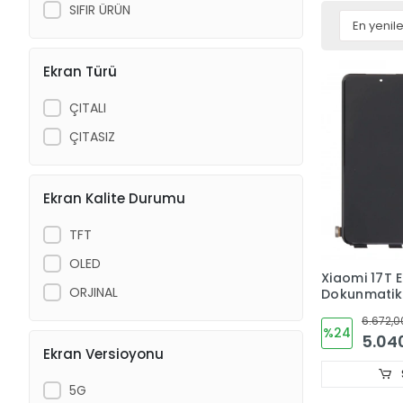
SIFIR ÜRÜN
Ekran Türü
ÇITALI
ÇITASIZ
Ekran Kalite Durumu
TFT
OLED
Xiaomi 17T 
ORJINAL
Dokunmati
ORJINAL
6.672,0
%24
5.04
Ekran Versioyonu
5G