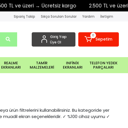
 ve üzeri → Ücretsiz kargo
2.500 TL ve üzeri → Üc
Sipariş Takip
Sıkça Sorulan Sorular
Yardım
İletişim
0
Giriş Yap
Sepetim
Üye Ol
REALME
TAMİR
INFİNİX
TELEFON YEDEK
EKRANLARI
MALZEMELERİ
EKRANLARI
PARÇALARI
a ürün filtrelerini kullanabilirsiniz. Bu kategoride yer
l ve muadil ekran seçenekleridir. ✓ %100 cihaz uyumu ✓