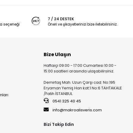
7 / 24 DESTEK
a seçeneği
Öneri ve şikayetlerinizi bize iletebilirsiniz.
 türüdür.
Bize Ulaşın
Haftaiçi 09:00 - 17:00 Cumartesi 10:00 -
15:00 saatleri arasında ulaşabilirsiniz.
Demirtaş Mah. Uzun Çarşı cad. No:195
ekranlardır. Renk doygunluğu, parlaklık ve dokunmatik hassasiyet
Eryaman Yemiş Han kat:1 No:6 TAHTAKALE
/Fatih İSTANBUL
nları
0541 325 40 45
info@makroalisveris.com
Bizi Takip Edin