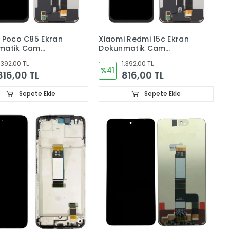
 Poco C85 Ekran
Xiaomi Redmi 15c Ekran
matik Cam
Dokunmatik Cam
8PC3EE)
(24073RN3DG)
.392,00 TL
1.392,00 TL
%41
816,00 TL
816,00 TL
Sepete Ekle
Sepete Ekle