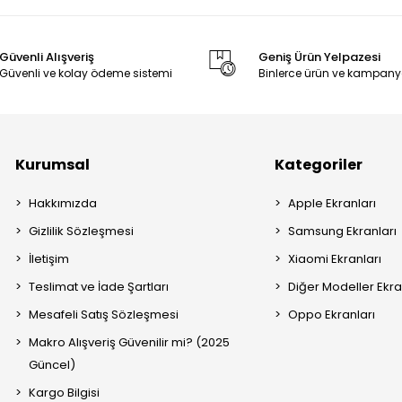
sorunsuz şekilde kullanılabilir.
alı Ekran Nedir?
Güvenli Alışveriş
Geniş Ürün Yelpazesi
Güvenli ve kolay ödeme sistemi
Binlerce ürün ve kampany
ekranın kasaya oturduğu çerçeve ile birlikte hazır olarak sunulan ekran
süresi daha kısadır
asaya daha kolay ve düzgün oturur
ırasında hasar riski azalır
Kurumsal
Kategoriler
er ve bireysel kullanıcılar için daha pratik ve güvenli bir çözümdür.
Hakkımızda
Apple Ekranları
jinal Ekran Nedir?
Gizlilik Sözleşmesi
Samsung Ekranları
i ekranlar, cihazın fabrika çıkışına en yakın görüntü kalitesini sunan 
İletişim
Xiaomi Ekranları
ebir uyum sağlar.
Teslimat ve İade Şartları
Diğer Modeller Ekra
e doğru renkler
Mesafeli Satış Sözleşmesi
Oppo Ekranları
dokunmatik hassasiyet
ürlü kullanım
Makro Alışveriş Güvenilir mi? (2025
yer alan ürünler, cihaz uyumu esas alınarak seçilmiştir.
Güncel)
Kargo Bilgisi