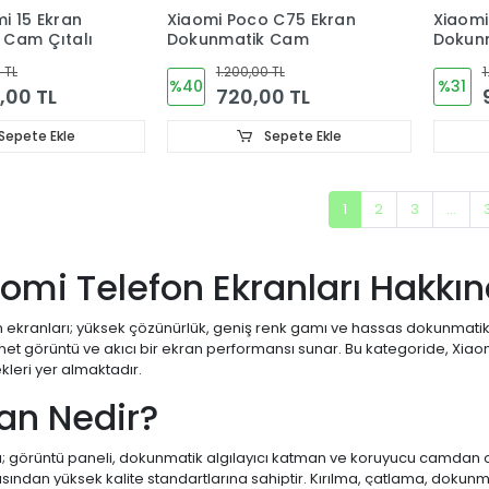
i 15 Ekran
Xiaomi Poco C75 Ekran
Xiaomi
 Cam Çıtalı
Dokunmatik Cam
Dokun
(ÇITAL
 TL
1.200,00 TL
1
%40
%31
,00 TL
720,00 TL
Sepete Ekle
Sepete Ekle
1
2
3
...
aomi Telefon Ekranları Hakkı
n ekranları; yüksek çözünürlük, geniş renk gamı ve hassas dokunmatik 
 net görüntü ve akıcı bir ekran performansı sunar. Bu kategoride, X
leri yer almaktadır.
ran Nedir?
ı; görüntü paneli, dokunmatik algılayıcı katman ve koruyucu camdan o
sından yüksek kalite standartlarına sahiptir. Kırılma, çatlama, dokun