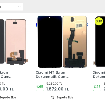
Ekran
Xiaomi 14T Ekran
Xiaomi
k Cam
Dokunmatik Cam
Dokun
ORJINAL
0 TL
5.280,00 TL
3
%65
%25
0,00 TL
1.872,00 TL
Sepete Ekle
Sepete Ekle