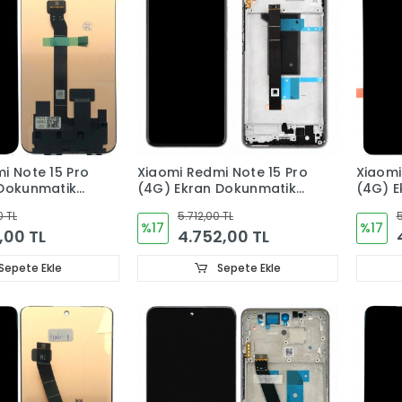
i Note 15 Pro
Xiaomi Redmi Note 15 Pro
Xiaomi
 Dokunmatik
(4G) Ekran Dokunmatik
(4G) E
AL
Cam (ÇITALI) ORJINAL
Cam O
0 TL
5.712,00 TL
5
%17
%17
,00 TL
4.752,00 TL
Sepete Ekle
Sepete Ekle