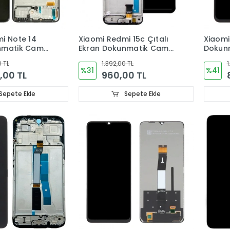
i Note 14
Xiaomi Redmi 15c Çıtalı
Xiaomi
nmatik Cam
Ekran Dokunmatik Cam
Dokun
)
(24073RN3DG)
(2507
0 TL
1.392,00 TL
1
%31
%41
,00 TL
960,00 TL
Sepete Ekle
Sepete Ekle