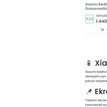
Xiaomi Redm
Dokunmatik
1.872,00
%23
1.440
📱 Xi
Xiaomi telefo
deneyimi için
parça seçenek
📌 Ek
Telefon ekran
hassasiyet açı