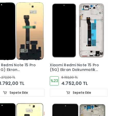
 Redmi Note 15 Pro
Xiaomi Redmi Note 15 Pro
5G) Ekran
(5G) Ekran Dokunmatik
matik Cam
Cam (ÇITALI) ORJINAL
.272,00 TL
6.192,00 TL
AL
%23
3.792,00 TL
4.752,00 TL
Sepete Ekle
Sepete Ekle