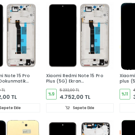
i Note 15 Pro
Xiaomi Redmi Note 15 Pro
Xiaomi
 Dokunmatik
Plus (5G) Ekran
plus (
I) ORJINAL
Dokunmatik Cam
Dokun
 TL
5.232,00 TL
4
(ÇITALI) ORJINAL
ORJIN
%9
%11
2,00 TL
4.752,00 TL
Sepete Ekle
Sepete Ekle