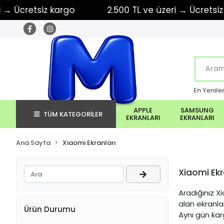
retsiz kargo
2.500 TL ve üzeri → Ücretsiz karg
En Yenile
APPLE
SAMSUNG
TÜM KATEGORİLER
EKRANLARI
EKRANLARI
Ana Sayfa
Xiaomi Ekranları
Xiaomi Ekr
Aradığınız Xi
alan ekranla
Ürün Durumu
Aynı gün ka