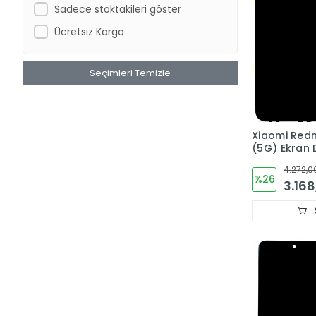
Sadece stoktakileri göster
Ücretsiz Kargo
Seçimleri Temizle
Xiaomi Redm
(5G) Ekran
Cam ORJIN
4.272,0
%26
3.168