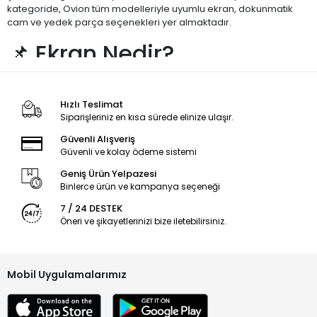
kategoride, Ovion tüm modelleriyle uyumlu ekran, dokunmatik
cam ve yedek parça seçenekleri yer almaktadır.
📌 Ekran Nedir?
Telefon ekranı; görüntü paneli, dokunmatik algılayıcı katman ve
koruyucu camdan oluşur. Ovion ekranları, cihazlarla uyumlu
Hızlı Teslimat
yapıları sayesinde günlük kullanımda sorunsuz bir deneyim
Siparişleriniz en kısa sürede elinize ulaşır.
sağlar. Kırılma, çatlama veya görüntü problemlerinde ekran
değişimi ile cihaz yeniden kullanılabilir hale gelir.
Güvenli Alışveriş
Güvenli ve kolay ödeme sistemi
🔧 Çıtalı Ekran Nedir?
Geniş Ürün Yelpazesi
Binlerce ürün ve kampanya seçeneği
Çıtalı ekran, ekranın çerçevesiyle birlikte hazır olarak sunulan
ekran türüdür.
7 / 24 DESTEK
Öneri ve şikayetlerinizi bize iletebilirsiniz.
Montaj süresi daha kısadır
Ekran kasaya daha kolay ve düzgün oturur
Montaj sırasında hasar riski azalır
Mobil Uygulamalarımız
Teknik servisler ve bireysel kullanıcılar için pratik ve güvenli bir
montaj çözümü sunar.