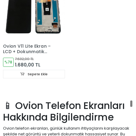
Ovion V11 Lite Ekran –
LCD + Dokunmatik
Cam (ÇITALI) ORJINAL
7.632,00 TL
%78
1.680,00 TL
Sepete Ekle
📱 Ovion Telefon Ekranları
Hakkında Bilgilendirme
Ovion telefon ekranları, günlük kullanım ihtiyaçlarını karşılayacak
şekilde net görüntü ve yeterli dokunmatik hassasiyet sunar. Bu