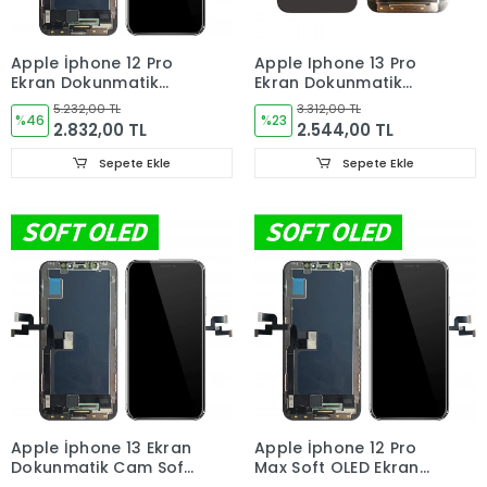
Apple İphone 12 Pro
Apple Iphone 13 Pro
Ekran Dokunmatik
Ekran Dokunmatik
Cam Soft OLED
Cam OLED
5.232,00 TL
3.312,00 TL
%46
%23
2.832,00 TL
2.544,00 TL
Sepete Ekle
Sepete Ekle
Apple İphone 13 Ekran
Apple İphone 12 Pro
Dokunmatik Cam Soft
Max Soft OLED Ekran