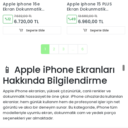
Apple iphone 16e
Apple iphone 15 PLUS
Ekran Dokunmatik
Ekran Dokunmatik
Cam ORJINAL
Cam OLED
7.632,00 TL
13.680,00 TL
%12
%49
6.720,00 TL
6.960,00 TL
Sepete Ekle
Sepete Ekle
1
2
3
...
6
📱 Apple iPhone Ekranları
Hakkında Bilgilendirme
Apple iPhone ekranları, yüksek çözünürlük, canlı renkler ve
dokunmatik hassasiyet ile öne çıkar. iPhone cihazlarda kullanılan
ekranlar; hem günlük kullanım hem de profesyonel işler için net
görüntü ve akıcı bir deneyim sunar. Bu kategoride, iPhone tüm
modelleriyle uyumlu ekran, dokunmatik cam ve yedek parça
seçenekleri yer almaktadır.