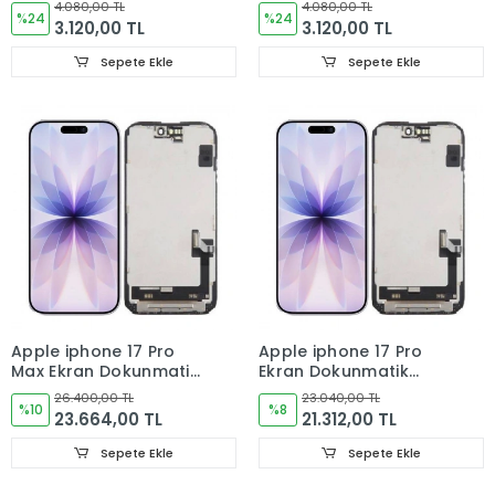
OLED
Dokunmatik Cam
4.080,00 TL
4.080,00 TL
%24
%24
3.120,00 TL
3.120,00 TL
Sepete Ekle
Sepete Ekle
Apple iphone 17 Pro
Apple iphone 17 Pro
Max Ekran Dokunmatik
Ekran Dokunmatik
Cam ORJINAL
Cam ORJINAL
26.400,00 TL
23.040,00 TL
%10
%8
23.664,00 TL
21.312,00 TL
Sepete Ekle
Sepete Ekle