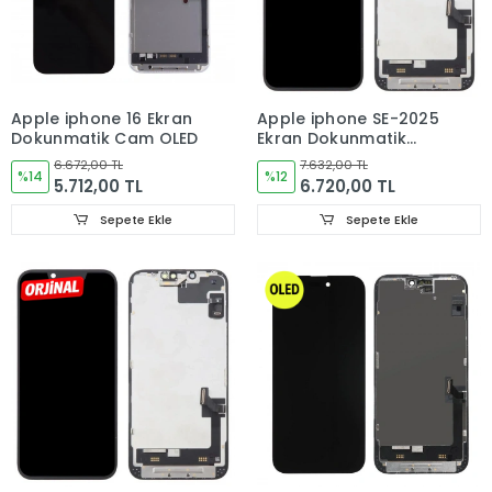
Apple iphone 16 Ekran
Apple iphone SE-2025
Dokunmatik Cam OLED
Ekran Dokunmatik
Cam ORJINAL
6.672,00 TL
7.632,00 TL
%14
%12
5.712,00 TL
6.720,00 TL
Sepete Ekle
Sepete Ekle