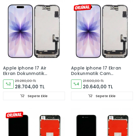
Apple iphone 17 Air
Apple iphone 17 Ekran
Ekran Dokunmatik
Dokunmatik Cam
Cam ORJINAL
ORJINAL
29.280,00 TL
21.600,00 TL
%2
%4
28.704,00 TL
20.640,00 TL
Sepete Ekle
Sepete Ekle