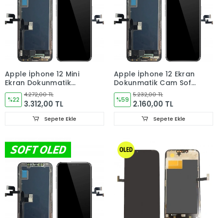
Apple İphone 12 Mini
Apple İphone 12 Ekran
Ekran Dokunmatik
Dokunmatik Cam Soft
Cam Sof OLED
OLED
4.272,00 TL
5.232,00 TL
%22
%59
3.312,00 TL
2.160,00 TL
Sepete Ekle
Sepete Ekle