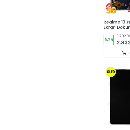
Realme 13 P
Ekran Doku
OLED RM
3.792,0
%25
2.832