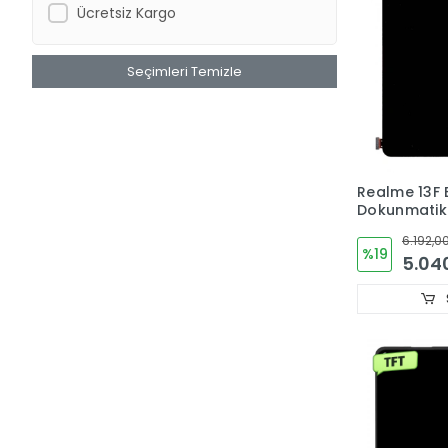
Ücretsiz Kargo
Seçimleri Temizle
Realme 13F 
Dokunmati
ORJINAL
6.192,00
%19
5.04