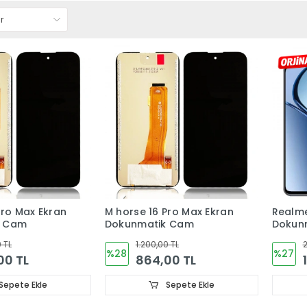
Pro Max Ekran
M horse 16 Pro Max Ekran
Realme
k Cam
Dokunmatik Cam
Dokun
(ÇITAL
 TL
1.200,00 TL
2
%28
%27
00 TL
864,00 TL
Sepete Ekle
Sepete Ekle