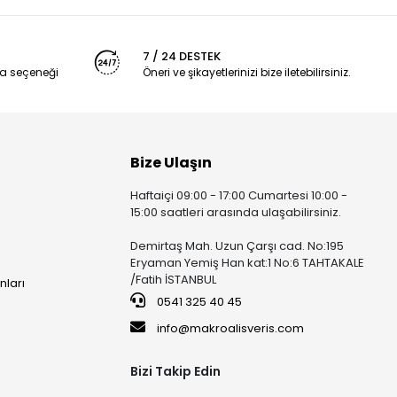
7 / 24 DESTEK
a seçeneği
Öneri ve şikayetlerinizi bize iletebilirsiniz.
 türüdür.
Bize Ulaşın
r.
Haftaiçi 09:00 - 17:00 Cumartesi 10:00 -
15:00 saatleri arasında ulaşabilirsiniz.
Demirtaş Mah. Uzun Çarşı cad. No:195
kunmatik performansı sunan ekranlardır.
Eryaman Yemiş Han kat:1 No:6 TAHTAKALE
/Fatih İSTANBUL
nları
0541 325 40 45
info@makroalisveris.com
Bizi Takip Edin