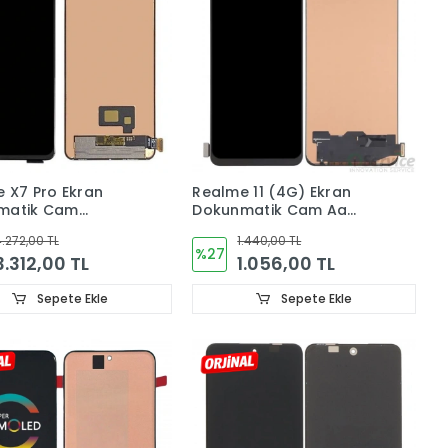
 X7 Pro Ekran
Realme 11 (4G) Ekran
matik Cam
Dokunmatik Cam Aa
ORJINAL RMX2121
Kalite TFT LCD RMX3636
.272,00 TL
1.440,00 TL
%27
3.312,00 TL
1.056,00 TL
Sepete Ekle
Sepete Ekle