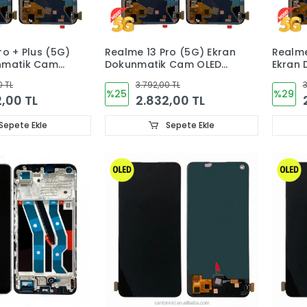
ro + Plus (5G)
Realme 13 Pro (5G) Ekran
Realme
nmatik Cam
Dokunmatik Cam OLED
Ekran
X3920,RMX3921
RMX3990
O
0 TL
3.792,00 TL
3
%25
%29
,00 TL
2.832,00 TL
Sepete Ekle
Sepete Ekle