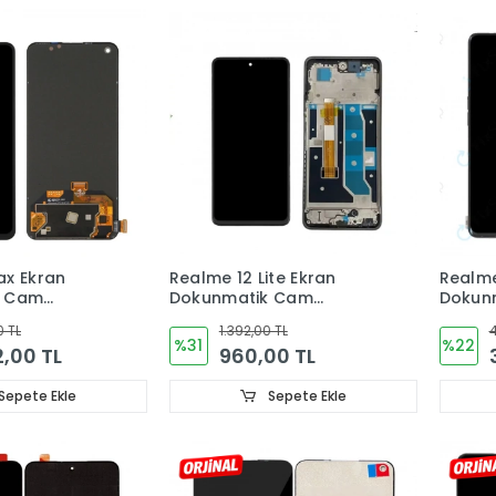
ax Ekran
Realme 12 Lite Ekran
Realme
k Cam
Dokunmatik Cam
Dokun
(ÇITALI)
(ÇITAL
0 TL
1.392,00 TL
4
%31
%22
2,00 TL
960,00 TL
Sepete Ekle
Sepete Ekle