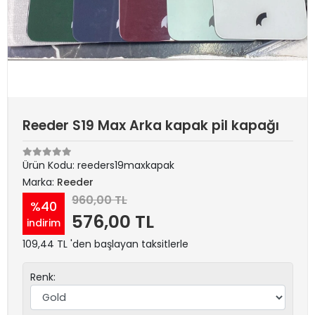
Reeder S19 Max Arka kapak pil kapağı
Ürün Kodu:
reeders19maxkapak
Marka:
Reeder
960,00 TL
%40
576,00 TL
indirim
109,44 TL 'den başlayan taksitlerle
Renk: