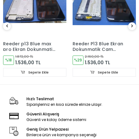
Tüm cep telefonu yedek parça siparişleriniz hafta içi saat
15:30’ a kadar, Cumartesi ise saat 11:00’e kadar AYNI GÜN
kargoya verilir. Pazar ve resmi tatillerde verdiğiniz siparişler
bir sonraki iş günü içerisinde kargoya verilir.
Reeder p13 Blue max
Reeder P13 Blue Ekran
ÜRÜN GÖNDERİMİ
pro Ekran Dokunmatik
Dokunmatik Cam
Cam (ÇITALI)
(ÇITALI)
Ürünler paketleme aşamasında kontrol edilmektedir. Tüm
1.872,00 TL
2.160,00 TL
%18
%29
1.536,00 TL
1.536,00 TL
ürünler ambalajında sert kutuda kargo şartlarına dayanacak
ve hasar görmeyecek şekilde paketlenerek
Sepete Ekle
Sepete Ekle
gönderilmektedir.
GARANTİ DURUMU
Hızlı Teslimat
Siparişleriniz en kısa sürede elinize ulaşır.
Kullanıcıdan kaynaklanan sorunlar garanti kapsamı
dışındadır!
Güvenli Alışveriş
Güvenli ve kolay ödeme sistemi
Geniş Ürün Yelpazesi
İADE VE DEĞİŞİM KURALLARI
Binlerce ürün ve kampanya seçeneği