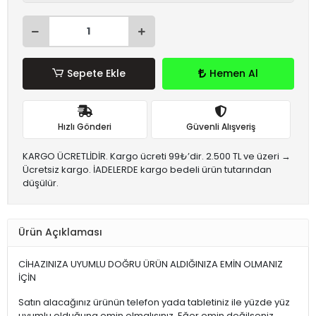
Sepete Ekle
Hemen Al
Hızlı Gönderi
Güvenli Alışveriş
KARGO ÜCRETLİDİR. Kargo ücreti 99₺’dir. 2.500 TL ve üzeri →
Ücretsiz kargo. İADELERDE kargo bedeli ürün tutarından
düşülür.
Ürün Açıklaması
CİHAZINIZA UYUMLU DOĞRU ÜRÜN ALDIĞINIZA EMİN OLMANIZ
İÇİN
Satın alacağınız ürünün telefon yada tabletiniz ile yüzde yüz
uyumlu olduğuna emin olmalısınız. Eğer emin değilseniz