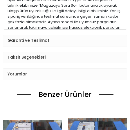
teknik ekibimize `Mağazaya Soru Sor` butonuna tıklayarak
ulaşıp ürün uyumluluğu ile ilgili detaylı bilgi alabilirsiniz. Yanlış
sipariş verildiğinde teslimat sürecinde geçen zaman kaybı
çok fazla olmaktadır. Ayrıca model ile uyumsuz parçaların
zorlanarak takılmaya çalışılması hassas elektronik parçaları
ve hatta cihazınızı kullanılamaz hale getirebilir.
Garanti ve Teslimat
ALACAĞIM ÜRÜN İÇİN DOĞRU MODELİ NASIL BULABİLİRİM ?
Taksit Seçenekleri
1 – Eğer cihazınız çalışıyorsa; telefonunuzun Ayarlar > Telefon
Hakkında kısmına girerek model numarasını alabilirsiniz
Yorumlar
2 – Eğer telefonunuzun bataryası çıkabilen bir model ise
bataryayı çıkarın, telefonun batarya yatağındaki etiketin
üzerinden model numarasını alabilirsiniz.
Benzer Ürünler
3 – Eğer hiçbir şekilde model numarasını bulamazsanız
lütfen bizimle iletişime geçerek emin olunuz.
ÜRÜN TESLİMATI