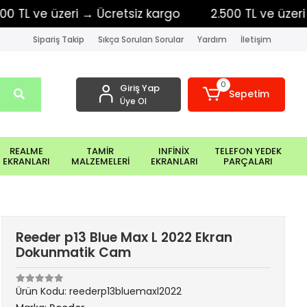
ve üzeri → Ücretsiz kargo
2.500 TL ve üzeri → Ücr
Sipariş Takip
Sıkça Sorulan Sorular
Yardım
İletişim
0
Giriş Yap
Sepetim
Üye Ol
REALME
TAMİR
INFİNİX
TELEFON YEDEK
EKRANLARI
MALZEMELERİ
EKRANLARI
PARÇALARI
Reeder p13 Blue Max L 2022 Ekran
Dokunmatik Cam
Ürün Kodu:
reederp13bluemaxl2022