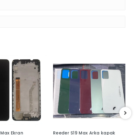
 Max Arka kapak
Reeder S19 Max Pro Arka
R