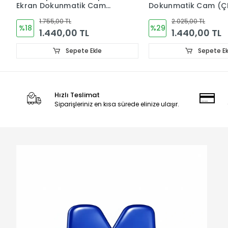
Dokunmatik Cam (ÇITALI)
(ÇITALI) Ekran Ekran
Dokunmatik Cam
2.025,00 TL
1.935,00 TL
%29
%28
1.440,00 TL
1.395,00 TL
Sepete Ekle
Sepete Ek
Hızlı Teslimat
Siparişleriniz en kısa sürede elinize ulaşır.