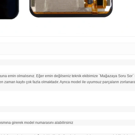
ğuna emin olmalısınız. Eğer emin değilseniz teknik ekibimize `Mağazaya Soru Sor` b
 geçen zaman kaybı çok fazla olmaktadır. Ayrıca model ile uyumsuz parçaların zorlanar
ısmına girerek model numarasını alabilirsiniz