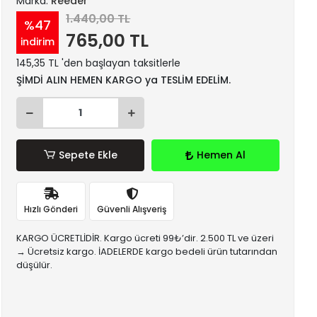
Marka:
Reeder
1.440,00 TL
%47
765,00 TL
indirim
145,35 TL 'den başlayan taksitlerle
ŞİMDİ ALIN HEMEN KARGO ya TESLİM EDELİM.
Sepete Ekle
Hemen Al
Hızlı Gönderi
Güvenli Alışveriş
KARGO ÜCRETLİDİR. Kargo ücreti 99₺’dir. 2.500 TL ve üzeri
→ Ücretsiz kargo. İADELERDE kargo bedeli ürün tutarından
düşülür.