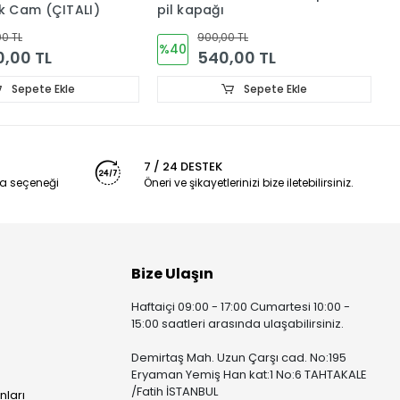
kapak pil kapağı
Ç
C
 TL
900,00 TL
%35
,00 TL
585,00 TL
Sepete Ekle
Sepete Ekle
7 / 24 DESTEK
a seçeneği
Öneri ve şikayetlerinizi bize iletebilirsiniz.
Bize Ulaşın
Haftaiçi 09:00 - 17:00 Cumartesi 10:00 -
15:00 saatleri arasında ulaşabilirsiniz.
Demirtaş Mah. Uzun Çarşı cad. No:195
Eryaman Yemiş Han kat:1 No:6 TAHTAKALE
/Fatih İSTANBUL
nları