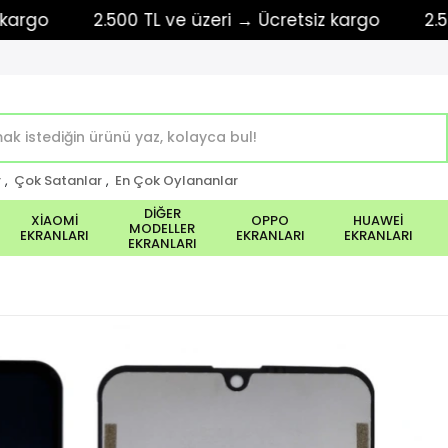
2.500 TL ve üzeri → Ücretsiz kargo
2.500 TL 
r
,
Çok Satanlar
,
En Çok Oylananlar
DİĞER
XİAOMİ
OPPO
HUAWEİ
MODELLER
EKRANLARI
EKRANLARI
EKRANLARI
EKRANLARI