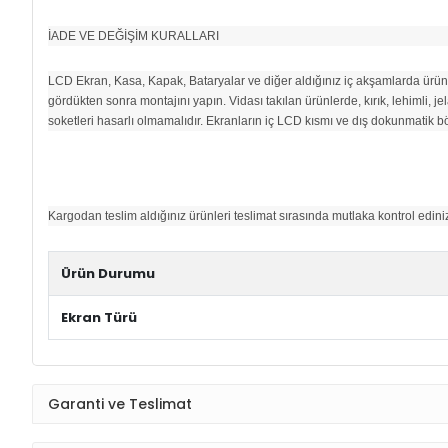
İADE VE DEĞİŞİM KURALLARI
LCD Ekran, Kasa, Kapak, Bataryalar ve diğer aldığınız iç akşamlarda ürünü
gördükten sonra montajını yapın. Vidası takılan ürünlerde, kırık, lehimli, 
soketleri hasarlı olmamalıdır. Ekranların iç LCD kısmı ve dış dokunmatik bö
Kargodan teslim aldığınız ürünleri teslimat sırasında mutlaka kontrol edi
Ürün Durumu
Ekran Türü
Garanti ve Teslimat