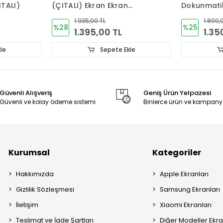
Dokunmatik Cam (ÇITALI)
pil kapağı
1.800,00 TL
900,00
%25
%40
1.350,00 TL
540
le
Sepete Ekle
Güvenli Alışveriş
Geniş Ürün Yelpazesi
Güvenli ve kolay ödeme sistemi
Binlerce ürün ve kampany
Kurumsal
Kategoriler
Hakkımızda
Apple Ekranları
Gizlilik Sözleşmesi
Samsung Ekranları
İletişim
Xiaomi Ekranları
Teslimat ve İade Şartları
Diğer Modeller Ekra