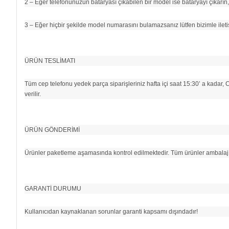
2 – Eğer telefonunuzun bataryası çıkabilen bir model ise bataryayı çıkarın
3 – Eğer hiçbir şekilde model numarasını bulamazsanız lütfen bizimle ile
ÜRÜN TESLİMATI
Tüm cep telefonu yedek parça siparişleriniz hafta içi saat 15:30’ a kadar, 
verilir.
ÜRÜN GÖNDERİMİ
Ürünler paketleme aşamasında kontrol edilmektedir. Tüm ürünler ambalaj
GARANTİ DURUMU
Kullanıcıdan kaynaklanan sorunlar garanti kapsamı dışındadır!