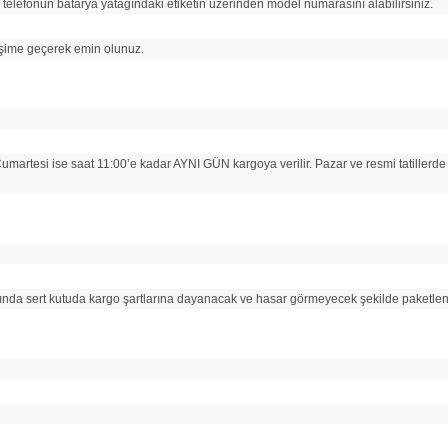
, telefonun batarya yatağındaki etiketin üzerinden model numarasını alabilirsiniz.
tişime geçerek emin olunuz.
Cumartesi ise saat 11:00’e kadar AYNI GÜN kargoya verilir. Pazar ve resmi tatillerde 
ında sert kutuda kargo şartlarına dayanacak ve hasar görmeyecek şekilde paketlen