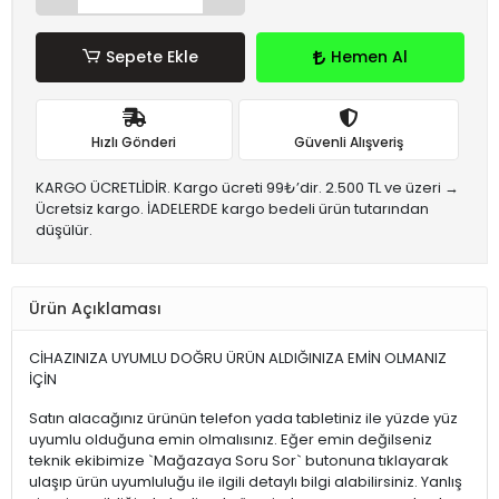
Sepete Ekle
Hemen Al
Hızlı Gönderi
Güvenli Alışveriş
KARGO ÜCRETLİDİR. Kargo ücreti 99₺’dir. 2.500 TL ve üzeri →
Ücretsiz kargo. İADELERDE kargo bedeli ürün tutarından
düşülür.
Ürün Açıklaması
CİHAZINIZA UYUMLU DOĞRU ÜRÜN ALDIĞINIZA EMİN OLMANIZ
İÇİN
Satın alacağınız ürünün telefon yada tabletiniz ile yüzde yüz
uyumlu olduğuna emin olmalısınız. Eğer emin değilseniz
teknik ekibimize `Mağazaya Soru Sor` butonuna tıklayarak
ulaşıp ürün uyumluluğu ile ilgili detaylı bilgi alabilirsiniz. Yanlış