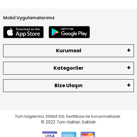
kontrol ediniz. Herhangi bir eksik ve hasar olması durumunda
lütfen teslim almadan tutanak ile geri gönderiniz. Tutanaksız
gönderim lütfen yapmayınız.
Mobil Uygulamalarımız
Ürün Durumu
SIFIR ÜRÜN
Ekran Türü
ÇITASIZ
Kurumsal
Kategoriler
Bize Ulaşın
Tüm bilgileriniz 256bit SSL Sertifikası ile korunmaktadır.
© 2022
Tüm Hakları Saklıdır