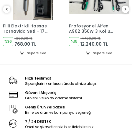
Pilli Elektrikli Hassas
Profosyonel Aifen
Tornavida Seti – 17
A902 350W 3 Kollu
Uçlu Manyetik
Akıllı Havya Lehim
1.200,00 TL
14.400,00 TL
Tornavida
%36
İstasyonu (C-115/C-
%15
768,00 TL
12.240,00 TL
210/C-245/C-470)X2
Sepete Ekle
Sepete Ekle
Hızlı Teslimat
Siparişleriniz en kısa sürede elinize ulaşır.
Güvenli Alışveriş
Güvenli ve kolay ödeme sistemi
Geniş Ürün Yelpazesi
Binlerce ürün ve kampanya seçeneği
7 / 24 DESTEK
Öneri ve şikayetlerinizi bize iletebilirsiniz.