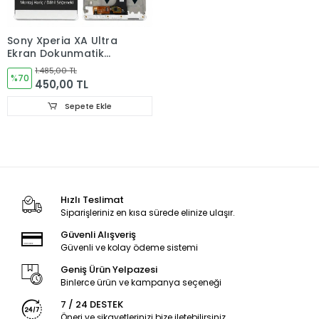
Sony Xperia XA Ultra
Ekran Dokunmatik
Cam F3211 – Uyumlu
1.485,00 TL
Yedek Parça
%70
450,00 TL
Sepete Ekle
Hızlı Teslimat
Siparişleriniz en kısa sürede elinize ulaşır.
Güvenli Alışveriş
Güvenli ve kolay ödeme sistemi
Geniş Ürün Yelpazesi
Binlerce ürün ve kampanya seçeneği
7 / 24 DESTEK
Öneri ve şikayetlerinizi bize iletebilirsiniz.