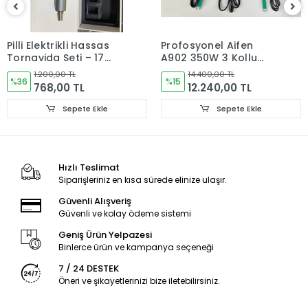
Pilli Elektrikli Hassas
Profosyonel Aifen
Tornavida Seti – 17
A902 350W 3 Kollu
Uçlu Manyetik
Akıllı Havya Lehim
1.200,00 TL
14.400,00 TL
Tornavida
%36
İstasyonu (C-115/C-
%15
768,00 TL
12.240,00 TL
210/C-245/C-470)X2
Sepete Ekle
Sepete Ekle
Hızlı Teslimat
Siparişleriniz en kısa sürede elinize ulaşır.
Güvenli Alışveriş
Güvenli ve kolay ödeme sistemi
Geniş Ürün Yelpazesi
Binlerce ürün ve kampanya seçeneği
7 / 24 DESTEK
Öneri ve şikayetlerinizi bize iletebilirsiniz.