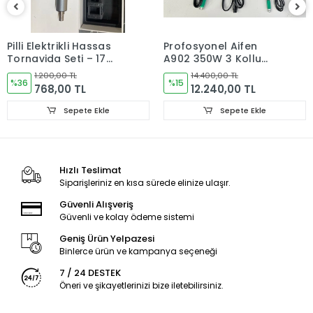
Pilli Elektrikli Hassas
Profosyonel Aifen
Tornavida Seti – 17
A902 350W 3 Kollu
Uçlu Manyetik
Akıllı Havya Lehim
1.200,00 TL
14.400,00 TL
Tornavida
%36
İstasyonu (C-115/C-
%15
768,00 TL
12.240,00 TL
210/C-245/C-470)X2
Sepete Ekle
Sepete Ekle
Hızlı Teslimat
Siparişleriniz en kısa sürede elinize ulaşır.
Güvenli Alışveriş
Güvenli ve kolay ödeme sistemi
Geniş Ürün Yelpazesi
Binlerce ürün ve kampanya seçeneği
7 / 24 DESTEK
Öneri ve şikayetlerinizi bize iletebilirsiniz.