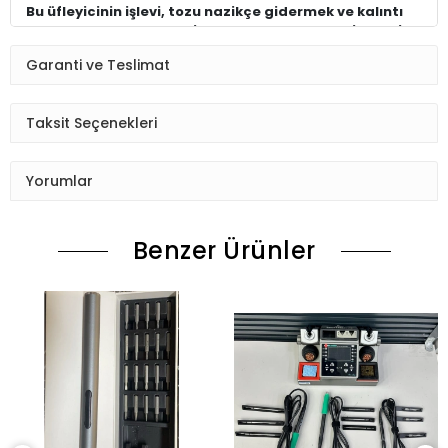
Bu üfleyicinin işlevi, tozu nazikçe gidermek ve kalıntı
bırakmadan hassas ekipmanlardan lekeler silmektir.
Hassas kamera parçaları kapalı toz kaldırmak için
Garanti ve Teslimat
mükemmel bir yol
Fiziksel temas olmadan.
Çevre için konserve havadan daha iyi.
Taksit Seçenekleri
Ürün Durumu
SIFIR ÜRÜN
Yorumlar
Ekran Türü
ÇITASIZ
Benzer Ürünler