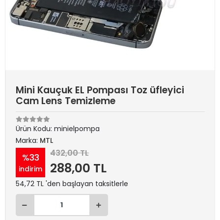
Mini Kauçuk EL Pompası Toz üfleyici
Cam Lens Temizleme
Ürün Kodu:
minielpompa
Marka:
MTL
432,00 TL
%33
288,00 TL
indirim
54,72 TL 'den başlayan taksitlerle