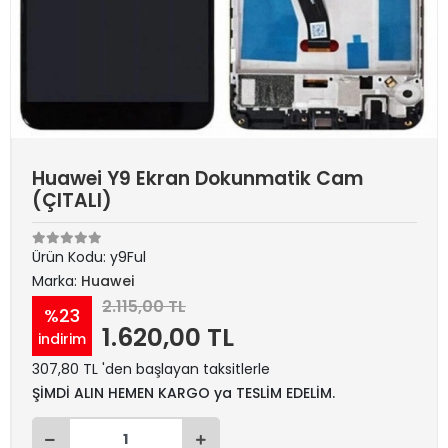
Huawei Y9 Ekran Dokunmatik Cam
(ÇITALI)
Ürün Kodu:
y9Ful
Marka:
Huawei
2.115,00 TL
%23
1.620,00 TL
indirim
307,80 TL 'den başlayan taksitlerle
ŞİMDİ ALIN HEMEN KARGO ya TESLİM EDELİM.