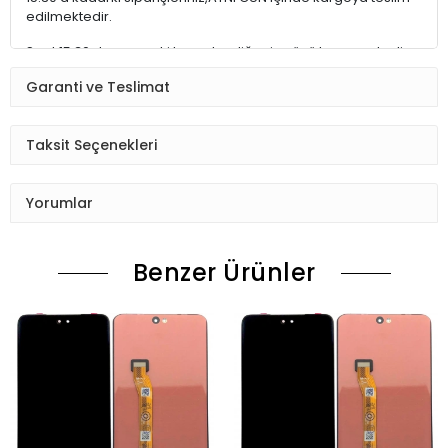
edilmektedir.
Saat 15:30 dan sonraki kargolar,diğer iş günü kargoya teslim
edilmektedir.
Garanti ve Teslimat
Ürün sipariş verdiğinizde Sizi Sms ile bilgilendireceğiz her
aşamada Lütfen sipariş verdikten sonra
Taksit Seçenekleri
Siparişiniz kontrol ediniz.Telefon adres email gibi yanlışlık
varsa ise Bize (Whatshapp) numaramızdan ulaşıp
Yorumlar
düzenlenmesini isteyiniz.
Ürün stok kalmaması gibi durumlarda Müşteri Temsilcimiz
Benzer Ürünler
Sizinle irtibata gecektir.
Ürün elinize Ulaşınca Demonte (ekran soketi takıp cihazı acıp
ekranı dışardan deneyiniz.) halde test ediniz.Sorun cıkarsa
Değişim var.
Sorun yoksa Montajına Başlayın Sorumluluk Size aittir.
Montajı yapılmış,yapıştırılmış,kullanılmış ürünlerin iade ve
değişimi yoktur.