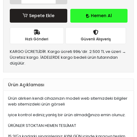
Sepete Ekle
Hemen Al
Hızlı Gönderi
Güvenli Alışveriş
KARGO ÜCRETLİDİR. Kargo ücreti 99₺’dir. 2.500 TL ve üzeri →
Ücretsiz kargo. İADELERDE kargo bedeli ürün tutarından
düşülür.
Ürün Açıklaması
Ürün alırken kendi cihazınızın modeli web sitemizdeki bilgiler
web sitemizdeki ürün görseli
iyice kontrol ediniz,yanlış bir ürün almadığınıza emin olunuz.
ÜRÜNLER STOKTAN HEMEN TESLİMAT
15:30'a kadarki siparişleriniz,AYNI GÜN içinde kargoya teslim