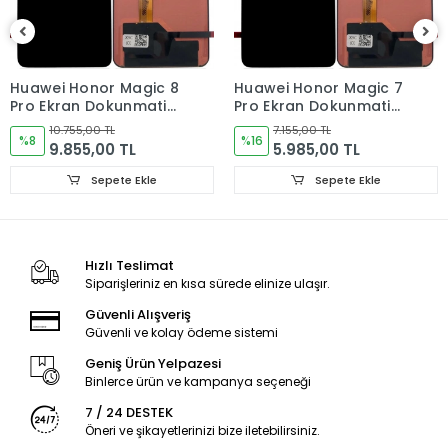
Ürün Değişimlerinde KARGO bedeli Bize aittir.Ürün
iadelerinde Kargo Bedelleri Müşteriye yansıtılır.
Ürün Değişimler "Garanti ve iade" Kısmını takip ediniz.
Huawei Honor Magic 8
Huawei Honor Magic 7
Pro Ekran Dokunmatik
Pro Ekran Dokunmatik
Ürün Durumu
SIFIR ÜRÜN
Cam ORJINAL
Cam ORJINAL
10.755,00 TL
7.155,00 TL
%8
%16
9.855,00 TL
5.985,00 TL
Ekran Türü
ÇITALI
Sepete Ekle
Sepete Ekle
Ekran Versioyonu
4G
Hızlı Teslimat
Siparişleriniz en kısa sürede elinize ulaşır.
Güvenli Alışveriş
Güvenli ve kolay ödeme sistemi
Geniş Ürün Yelpazesi
Binlerce ürün ve kampanya seçeneği
7 / 24 DESTEK
Öneri ve şikayetlerinizi bize iletebilirsiniz.