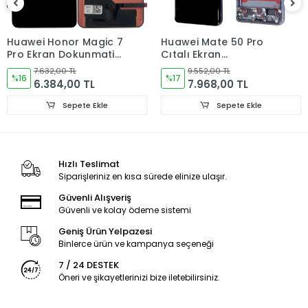
iadelerinde Kargo Bedelleri Müşteriye yansıtılır.
Ürün Değişimler "Garanti ve iade" Kısmını takip ediniz.
Huawei Honor Magic 7
Huawei Mate 50 Pro
Pro Ekran Dokunmatik
Çıtalı Ekran
Cam ORJINAL
Dokunmatik Cam
7.632,00 TL
9.552,00 TL
%16
ORJINAL
%17
6.384,00 TL
7.968,00 TL
Sepete Ekle
Sepete Ekle
Ürün Durumu
SIFIR ÜRÜN
Hızlı Teslimat
Ekran Türü
ÇITASIZ
Siparişleriniz en kısa sürede elinize ulaşır.
Ekran Kalite Durumu
ORJINAL
Güvenli Alışveriş
Güvenli ve kolay ödeme sistemi
Geniş Ürün Yelpazesi
Binlerce ürün ve kampanya seçeneği
7 / 24 DESTEK
Öneri ve şikayetlerinizi bize iletebilirsiniz.