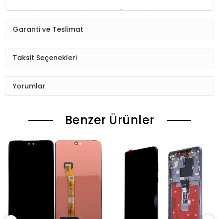
Saat 15:30 dan sonraki kargolar,diğer iş günü kargoya teslim
edilmektedir.
Garanti ve Teslimat
Ürün sipariş verdiğinizde Sizi Sms ile bilgilendireceğiz her
aşamada Lütfen sipariş verdikten sonra
Taksit Seçenekleri
Siparişiniz kontrol ediniz.Telefon adres email gibi yanlışlık
varsa ise Bize (Whatshapp) numaramızdan ulaşıp
Yorumlar
düzenlenmesini isteyiniz.
Ürün stok kalmaması gibi durumlarda Müşteri Temsilcimiz
Benzer Ürünler
Sizinle irtibata gecektir.
Ürün elinize Ulaşınca Demonte (ekran soketi takıp cihazı acıp
ekranı dışardan deneyiniz.) halde test ediniz.Sorun cıkarsa
Değişim var.
Sorun yoksa Montajına Başlayın Sorumluluk Size aittir.
Montajı yapılmış,yapıştırılmış,kullanılmış ürünlerin iade ve
değişimi yoktur.
Ürün Değişimlerinde KARGO bedeli Bize aittir.Ürün