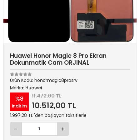
Huawei Honor Magic 8 Pro Ekran
Dokunmatik Cam ORJINAL
Ürün Kodu:
honormagic8prosrv
Marka:
Huawei
11.472,00 TL
%8
10.512,00 TL
indirim
1.997,28 TL 'den başlayan taksitlerle