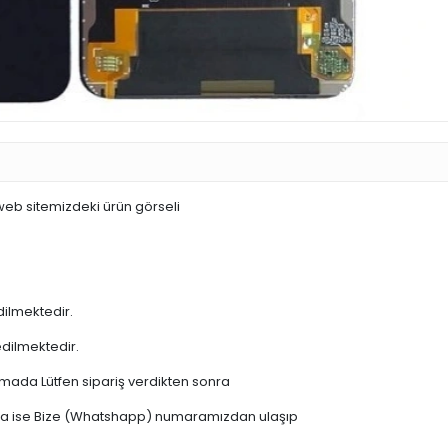
 web sitemizdeki ürün görseli
dilmektedir.
edilmektedir.
şamada Lütfen sipariş verdikten sonra
 varsa ise Bize (Whatshapp) numaramızdan ulaşıp