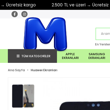
retsiz kargo
2.500 TL ve üzeri → Ücretsiz karg
En Yenile
APPLE
SAMSUNG
TÜM KATEGORİLER
EKRANLARI
EKRANLARI
Ana Sayfa
Huawei Ekranları