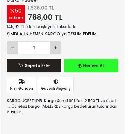
Marka:
Huawei
1.536,00 TL
%50
768,00 TL
indirim
145,92 TL 'den başlayan taksitlerle
ŞİMDİ ALIN HEMEN KARGO ya TESLİM EDELİM.
Sepete Ekle
Hemen Al
Hızlı Gönderi
Güvenli Alışveriş
KARGO ÜCRETLİDİR. Kargo ücreti 99₺’dir. 2.500 TL ve üzeri
→ Ücretsiz kargo. İADELERDE kargo bedeli ürün tutarından
düşülür.