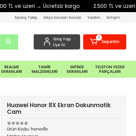
 ve üzeri → Ücretsiz kargo
2.500 TL ve üzeri → Üc
Sipariş Takip
Sıkça Sorulan Sorular
Yardım
İletişim
0
Giriş Yap
Sepetim
Üye Ol
REALME
TAMİR
INFİNİX
TELEFON YEDEK
EKRANLARI
MALZEMELERİ
EKRANLARI
PARÇALARI
Huawei Honor 8X Ekran Dokunmatik
Cam
Ürün Kodu:
honor8x