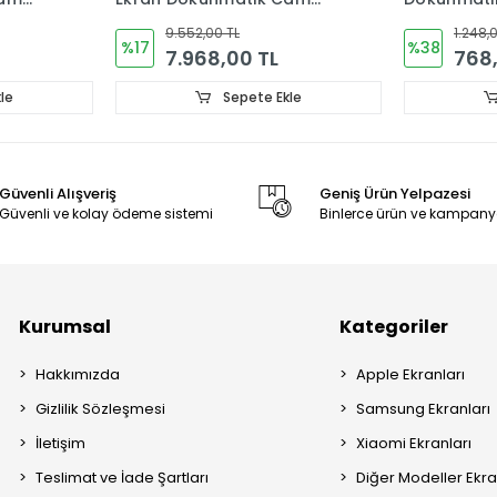
OLED ADA-
1.248,00 TL
2.880,
%38
%25
768,00 TL
2.16
le
Sepete Ekle
Güvenli Alışveriş
Geniş Ürün Yelpazesi
Güvenli ve kolay ödeme sistemi
Binlerce ürün ve kampany
Kurumsal
Kategoriler
Hakkımızda
Apple Ekranları
Gizlilik Sözleşmesi
Samsung Ekranları
İletişim
Xiaomi Ekranları
Teslimat ve İade Şartları
Diğer Modeller Ekra