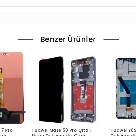
Benzer Ürünler
Çıtalı
Huawei Y6S Çıtalı Ekran
Huawei Nov
Cam
Dokunmatik Cam
Ekran Dok