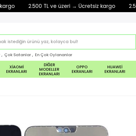
o
2.500 TL ve üzeri → Ücretsiz kargo
2.500 TL
r
,
Çok Satanlar
,
En Çok Oylananlar
DİĞER
XİAOMİ
OPPO
HUAWEİ
MODELLER
EKRANLARI
EKRANLARI
EKRANLARI
EKRANLARI