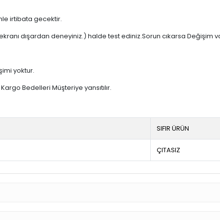
e irtibata gecektir.
ekranı dışardan deneyiniz.) halde test ediniz.Sorun cıkarsa Değişim v
şimi yoktur.
argo Bedelleri Müşteriye yansıtılır.
SIFIR ÜRÜN
ÇITASIZ