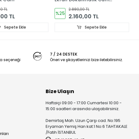
AL00
ORJiNAL abr-nx1
00 TL
4.080,00 TL
%51
0,00 TL
2.016,00 TL
Sepete Ekle
Sepete Ekle
7 / 24 DESTEK
a seçeneği
Öneri ve şikayetlerinizi bize iletebilirsiniz.
Bize Ulaşın
Haftaiçi 09:00 - 17:00 Cumartesi 10:00 -
15:00 saatleri arasında ulaşabilirsiniz.
Demirtaş Mah. Uzun Çarşı cad. No:195
Eryaman Yemiş Han kat:1 No:6 TAHTAKALE
/Fatih İSTANBUL
nları