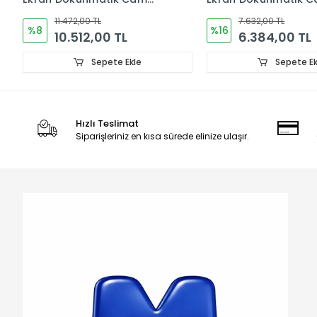
ORJINAL
ORJINAL
7.632,00 TL
9.552,00 TL
%16
%17
6.384,00 TL
7.968,00 TL
Sepete Ekle
Sepete Ek
Hızlı Teslimat
Siparişleriniz en kısa sürede elinize ulaşır.