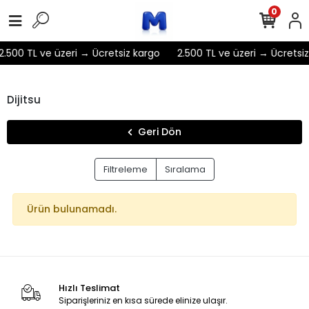
0
2.500 TL ve üzeri → Ücretsiz kargo
2.500 TL ve üzeri → Ücretsiz
Dijitsu
Geri Dön
Filtreleme
Sıralama
Ürün bulunamadı.
Hızlı Teslimat
Siparişleriniz en kısa sürede elinize ulaşır.