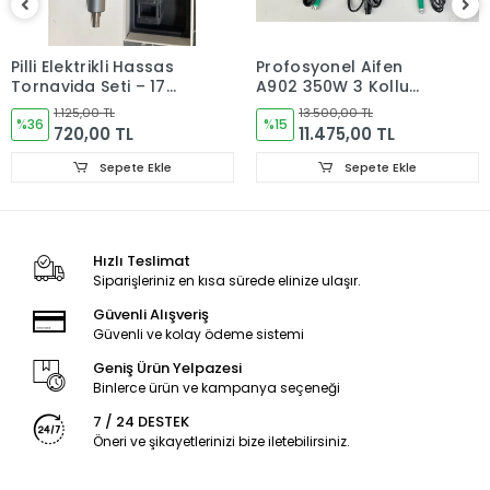
Pilli Elektrikli Hassas
Profosyonel Aifen
Tornavida Seti – 17
A902 350W 3 Kollu
Uçlu Manyetik
Akıllı Havya Lehim
1.125,00 TL
13.500,00 TL
Tornavida
%36
İstasyonu (C-115/C-
%15
720,00 TL
11.475,00 TL
210/C-245/C-470)X2
Sepete Ekle
Sepete Ekle
Hızlı Teslimat
Siparişleriniz en kısa sürede elinize ulaşır.
Güvenli Alışveriş
Güvenli ve kolay ödeme sistemi
Geniş Ürün Yelpazesi
Binlerce ürün ve kampanya seçeneği
7 / 24 DESTEK
Öneri ve şikayetlerinizi bize iletebilirsiniz.