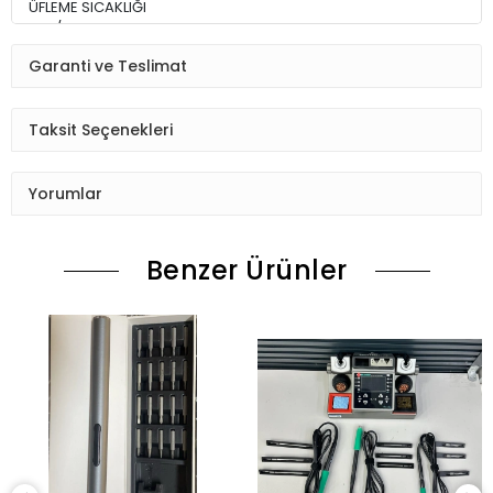
ÜFLEME SICAKLIĞI
350/600 °C
Garanti ve Teslimat
ÜFLEME MİKTARI :
300/500 L /min
Taksit Seçenekleri
Ürün Durumu
SIFIR ÜRÜN
Yorumlar
Ekran Türü
ÇITASIZ
Benzer Ürünler