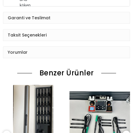
köken
CN (kökeni)
Model numarası
Garanti ve Teslimat
Mijing S6
Marka adı
TOOKKS
Taksit Seçenekleri
Ürün Durumu
SIFIR ÜRÜN
Yorumlar
Ekran Türü
ÇITASIZ
Benzer Ürünler