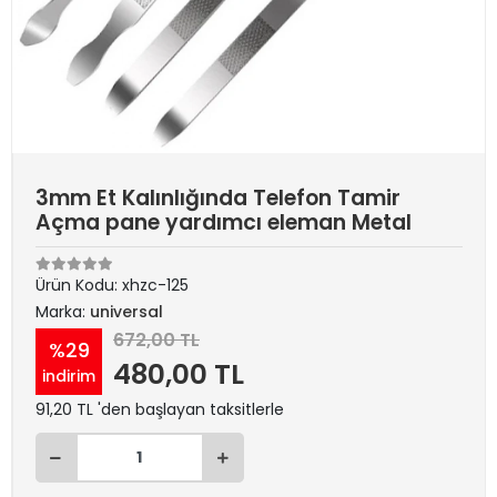
3mm Et Kalınlığında Telefon Tamir
Açma pane yardımcı eleman Metal
Ürün Kodu:
xhzc-125
Marka:
universal
672,00 TL
%29
480,00 TL
indirim
91,20 TL 'den başlayan taksitlerle