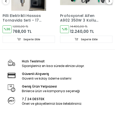
Pilli Elektrikli Hassas
Profosyonel Aifen
Tornavida Seti – 17
A902 350W 3 Kollu
Uçlu Manyetik
Akıllı Havya Lehim
1.200,00 TL
14.400,00 TL
Tornavida
%36
İstasyonu (C-115/C-
%15
768,00 TL
12.240,00 TL
210/C-245/C-470)X2
Sepete Ekle
Sepete Ekle
Hızlı Teslimat
Siparişleriniz en kısa sürede elinize ulaşır.
Güvenli Alışveriş
Güvenli ve kolay ödeme sistemi
Geniş Ürün Yelpazesi
Binlerce ürün ve kampanya seçeneği
7 / 24 DESTEK
Öneri ve şikayetlerinizi bize iletebilirsiniz.