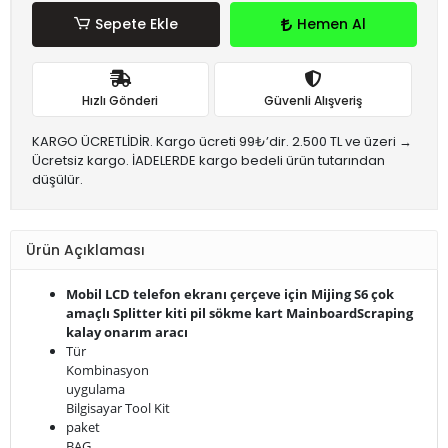
Sepete Ekle
Hemen Al
Hızlı Gönderi
Güvenli Alışveriş
KARGO ÜCRETLİDİR. Kargo ücreti 99₺’dir. 2.500 TL ve üzeri →
Ücretsiz kargo. İADELERDE kargo bedeli ürün tutarından
düşülür.
Ürün Açıklaması
Mobil LCD telefon ekranı çerçeve için Mijing S6 çok
amaçlı Splitter kiti pil sökme kart MainboardScraping
kalay onarım aracı
Tür
Kombinasyon
uygulama
Bilgisayar Tool Kit
paket
BAG