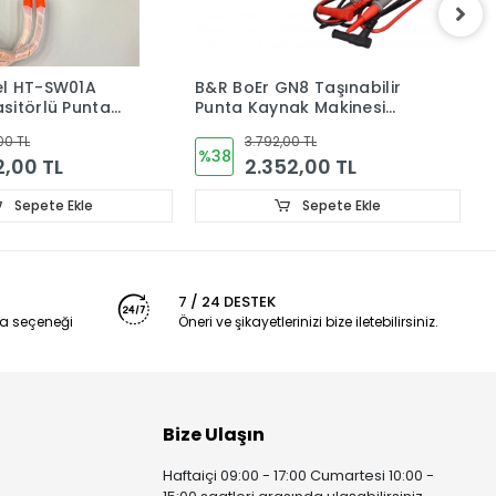
 HT-SW01A
B&R BoEr GN8 Taşınabilir
REL
törlü Punta
Punta Kaynak Makinesi
Hız
nesi – Hassas
5000mAh Kısa devre tespit
QC 
 TL
3.792,00 TL
tarya Kaynağı
%38
%2
,00 TL
2.352,00 TL
Sepete Ekle
Sepete Ekle
7 / 24 DESTEK
a seçeneği
Öneri ve şikayetlerinizi bize iletebilirsiniz.
Bize Ulaşın
Haftaiçi 09:00 - 17:00 Cumartesi 10:00 -