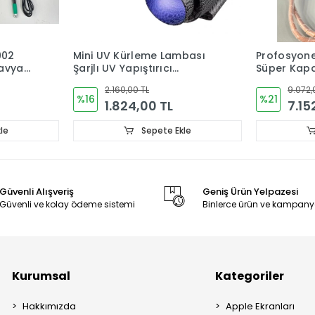
2
Mini UV Kürleme Lambası
Profosyonel
vya
Şarjlı UV Yapıştırıcı
Süper Kapasi
5/C-
Kurutma Cihazı Model 01
Kaynak Maki
2.160,00 TL
9.072,00
ve Güçlü Ba
%16
%21
1.824,00 TL
7.152
Sepete Ekle
Güvenli Alışveriş
Geniş Ürün Yelpazesi
Güvenli ve kolay ödeme sistemi
Binlerce ürün ve kampany
Kurumsal
Kategoriler
Hakkımızda
Apple Ekranları