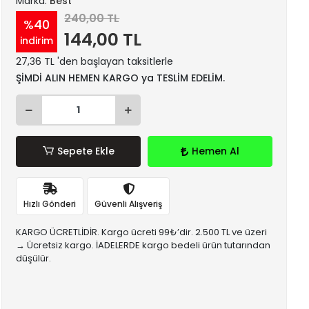
Marka:
Best
240,00 TL
%40
144,00 TL
indirim
27,36 TL 'den başlayan taksitlerle
ŞİMDİ ALIN HEMEN KARGO ya TESLİM EDELİM.
Sepete Ekle
Hemen Al
Hızlı Gönderi
Güvenli Alışveriş
KARGO ÜCRETLİDİR. Kargo ücreti 99₺’dir. 2.500 TL ve üzeri
→ Ücretsiz kargo. İADELERDE kargo bedeli ürün tutarından
düşülür.