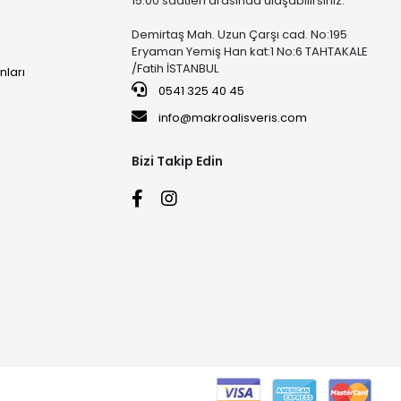
15:00 saatleri arasında ulaşabilirsiniz.
Demirtaş Mah. Uzun Çarşı cad. No:195
Eryaman Yemiş Han kat:1 No:6 TAHTAKALE
/Fatih İSTANBUL
nları
0541 325 40 45
info@makroalisveris.com
Bizi Takip Edin