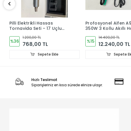
Pilli Elektrikli Hassas
Profosyonel Aifen A90
Tornavida Seti – 17 Uçlu
350W 3 Kollu Akıllı Ha
Manyetik Tornavida
Lehim İstasyonu (C-11
1.200,00 TL
14.400,00 TL
210/C-245/C-470)X2
%36
%15
768,00 TL
12.240,00 TL
Sepete Ekle
Sepete Ekle
Hızlı Teslimat
Siparişleriniz en kısa sürede elinize ulaşır.