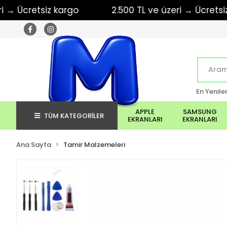
Ücretsiz kargo
2.500 TL ve üzeri → Ücretsiz kar
En Yenile
APPLE
SAMSUNG
TÜM KATEGORİLER
EKRANLARI
EKRANLARI
Ana Sayfa
Tamir Malzemeleri