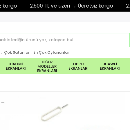
go
2.500 TL ve üzeri → Ücretsiz kargo
2.500 
r
,
Çok Satanlar
,
En Çok Oylananlar
DİĞER
XİAOMİ
OPPO
HUAWEİ
MODELLER
EKRANLARI
EKRANLARI
EKRANLARI
EKRANLARI