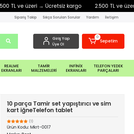
TL ve üzeri → Ücretsiz kargo
2.500 TL ve üzeri → 
Sipariş Takip
Sıkça Sorulan Sorular
Yardım
İletişim
0
Giriş Yap
Sepetim
Üye Ol
REALME
TAMİR
INFİNİX
TELEFON YEDEK
EKRANLARI
MALZEMELERİ
EKRANLARI
PARÇALARI
10 parça Tamir set yapıştırıcı ve sim
kart iğneTelefon tablet
(1)
Ürün Kodu:
Mkrt-0017