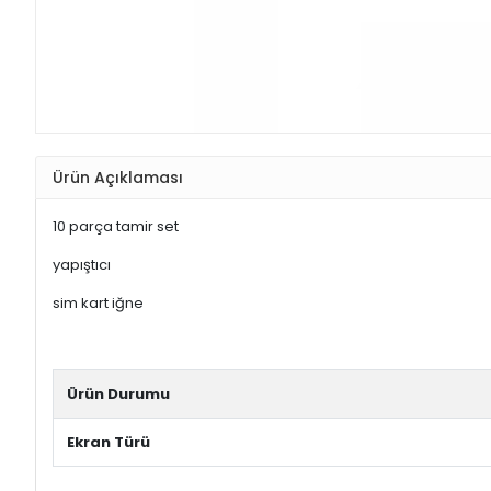
Ürün Açıklaması
10 parça tamir set
yapıştıcı
sim kart iğne
Ürün Durumu
Ekran Türü