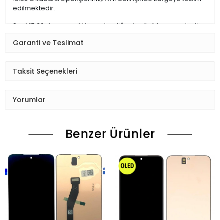
edilmektedir.
Saat 15:30 dan sonraki kargolar,diğer iş günü kargoya teslim
edilmektedir.
Garanti ve Teslimat
Ürün sipariş verdiğinizde Sizi Sms ile bilgilendireceğiz her
aşamada Lütfen sipariş verdikten sonra
Taksit Seçenekleri
Siparişiniz kontrol ediniz.Telefon adres email gibi yanlışlık
varsa ise Bize (Whatshapp) numaramızdan ulaşıp
Yorumlar
düzenlenmesini isteyiniz.
Ürün stok kalmaması gibi durumlarda Müşteri Temsilcimiz
Benzer Ürünler
Sizinle irtibata gecektir.
Ürün elinize Ulaşınca Demonte (ekran soketi takıp cihazı acıp
ekranı dışardan deneyiniz.) halde test ediniz.Sorun cıkarsa
Değişim var.
Sorun yoksa Montajına Başlayın Sorumluluk Size aittir.
Montajı yapılmış,yapıştırılmış,kullanılmış ürünlerin iade ve
değişimi yoktur.