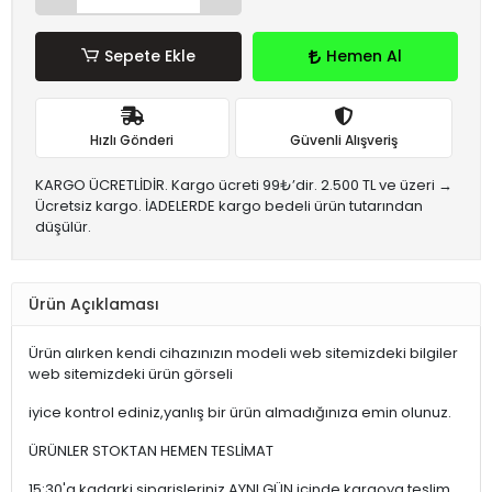
Sepete Ekle
Hemen Al
Hızlı Gönderi
Güvenli Alışveriş
KARGO ÜCRETLİDİR. Kargo ücreti 99₺’dir. 2.500 TL ve üzeri →
Ücretsiz kargo. İADELERDE kargo bedeli ürün tutarından
düşülür.
Ürün Açıklaması
Ürün alırken kendi cihazınızın modeli web sitemizdeki bilgiler
web sitemizdeki ürün görseli
iyice kontrol ediniz,yanlış bir ürün almadığınıza emin olunuz.
ÜRÜNLER STOKTAN HEMEN TESLİMAT
15:30'a kadarki siparişleriniz,AYNI GÜN içinde kargoya teslim