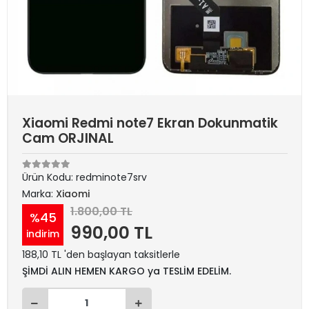
Xiaomi Redmi note7 Ekran Dokunmatik
Cam ORJINAL
Ürün Kodu:
redminote7srv
Marka:
Xiaomi
1.800,00 TL
%45
990,00 TL
indirim
188,10 TL 'den başlayan taksitlerle
ŞİMDİ ALIN HEMEN KARGO ya TESLİM EDELİM.