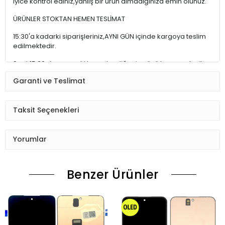
iyice kontrol ediniz,yanlış bir ürün almadığınıza emin olunuz.
ÜRÜNLER STOKTAN HEMEN TESLİMAT
15:30'a kadarki siparişleriniz,AYNI GÜN içinde kargoya teslim
edilmektedir.
Saat 15:30 dan sonraki kargolar,diğer iş günü kargoya teslim
edilmektedir.
Garanti ve Teslimat
Ürün sipariş verdiğinizde Sizi Sms ile bilgilendireceğiz her
aşamada Lütfen sipariş verdikten sonra
Taksit Seçenekleri
Siparişiniz kontrol ediniz.Telefon adres email gibi yanlışlık
varsa ise Bize (Whatshapp) numaramızdan ulaşıp
Yorumlar
düzenlenmesini isteyiniz.
Ürün stok kalmaması gibi durumlarda Müşteri Temsilcimiz
Benzer Ürünler
Sizinle irtibata gecektir.
Ürün elinize Ulaşınca Demonte (ekran soketi takıp cihazı acıp
ekranı dışardan deneyiniz.) halde test ediniz.Sorun cıkarsa
Değişim var.