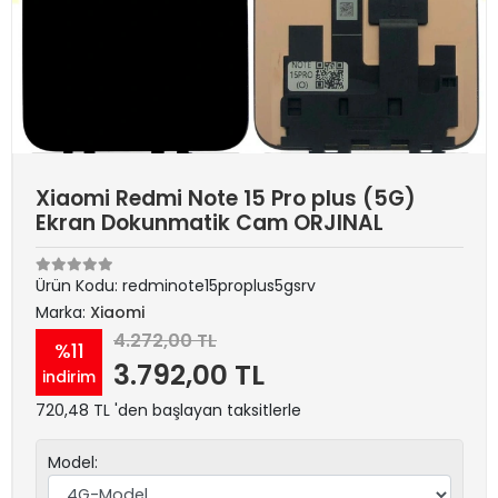
Xiaomi Redmi Note 15 Pro plus (5G)
Ekran Dokunmatik Cam ORJINAL
Ürün Kodu:
redminote15proplus5gsrv
Marka:
Xiaomi
4.272,00 TL
%11
3.792,00 TL
indirim
720,48 TL 'den başlayan taksitlerle
Model: