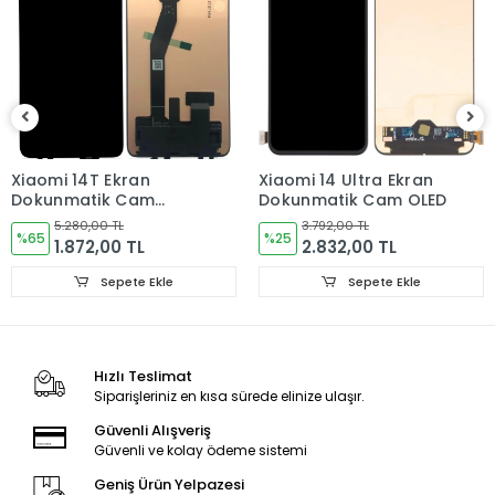
Sorun yoksa Montajına Başlayın Sorumluluk Size aittir.
Montajı yapılmış,yapıştırılmış,kullanılmış ürünlerin iade ve
değişimi yoktur.
Ürün Değişimlerinde KARGO bedeli Bize aittir.Ürün
iadelerinde Kargo Bedelleri Müşteriye yansıtılır.
Ürün Değişimler "Garanti ve iade" Kısmını takip ediniz.
Xiaomi 14T Ekran
Xiaomi 14 Ultra Ekran
Dokunmatik Cam
Dokunmatik Cam OLED
ORJINAL
5.280,00 TL
3.792,00 TL
%65
%25
1.872,00 TL
2.832,00 TL
Sepete Ekle
Sepete Ekle
Ürün Durumu
SIFIR ÜRÜN
Hızlı Teslimat
Ekran Türü
ÇITASIZ
Siparişleriniz en kısa sürede elinize ulaşır.
Ekran Kalite Durumu
ORJINAL
Güvenli Alışveriş
Güvenli ve kolay ödeme sistemi
Geniş Ürün Yelpazesi