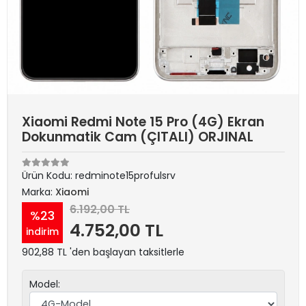
Xiaomi Redmi Note 15 Pro (4G) Ekran
Dokunmatik Cam (ÇITALI) ORJINAL
Ürün Kodu:
redminote15profulsrv
Marka:
Xiaomi
6.192,00 TL
%23
4.752,00 TL
indirim
902,88 TL 'den başlayan taksitlerle
Model: