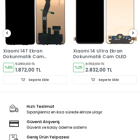
Sorun yoksa Montajına Başlayın Sorumluluk Size aittir.
Montajı yapılmış,yapıştırılmış,kullanılmış ürünlerin iade ve
değişimi yoktur.
Ürün Değişimlerinde KARGO bedeli Bize aittir.Ürün
iadelerinde Kargo Bedelleri Müşteriye yansıtılır.
Ürün Değişimler "Garanti ve iade" Kısmını takip ediniz.
Xiaomi 14T Ekran
Xiaomi 14 Ultra Ekran
Dokunmatik Cam
Dokunmatik Cam OLED
ORJINAL
5.280,00 TL
3.792,00 TL
%65
%25
1.872,00 TL
2.832,00 TL
Sepete Ekle
Sepete Ekle
Ürün Durumu
SIFIR ÜRÜN
Hızlı Teslimat
Ekran Türü
ÇITALI
Siparişleriniz en kısa sürede elinize ulaşır.
Ekran Kalite Durumu
ORJINAL
Güvenli Alışveriş
Güvenli ve kolay ödeme sistemi
Ekran Versioyonu
4G
Geniş Ürün Yelpazesi