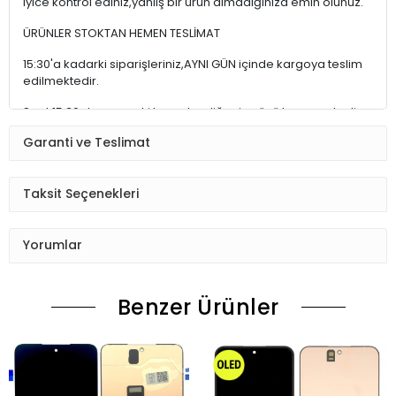
iyice kontrol ediniz,yanlış bir ürün almadığınıza emin olunuz.
ÜRÜNLER STOKTAN HEMEN TESLİMAT
15:30'a kadarki siparişleriniz,AYNI GÜN içinde kargoya teslim
edilmektedir.
Saat 15:30 dan sonraki kargolar,diğer iş günü kargoya teslim
edilmektedir.
Garanti ve Teslimat
Ürün sipariş verdiğinizde Sizi Sms ile bilgilendireceğiz her
aşamada Lütfen sipariş verdikten sonra
Taksit Seçenekleri
Siparişiniz kontrol ediniz.Telefon adres email gibi yanlışlık
varsa ise Bize (Whatshapp) numaramızdan ulaşıp
Yorumlar
düzenlenmesini isteyiniz.
Ürün stok kalmaması gibi durumlarda Müşteri Temsilcimiz
Benzer Ürünler
Sizinle irtibata gecektir.
Ürün elinize Ulaşınca Demonte (ekran soketi takıp cihazı acıp
ekranı dışardan deneyiniz.) halde test ediniz.Sorun cıkarsa
Değişim var.