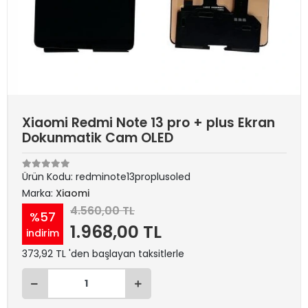
Xiaomi Redmi Note 13 pro + plus Ekran
Dokunmatik Cam OLED
Ürün Kodu:
redminote13proplusoled
Marka:
Xiaomi
4.560,00 TL
%57
1.968,00 TL
indirim
373,92 TL 'den başlayan taksitlerle