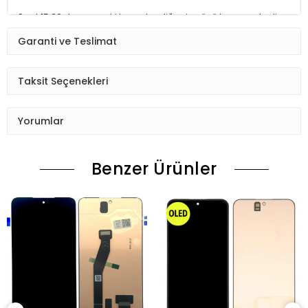
Saat 15:30 dan sonraki kargolar,diğer iş günü kargoya teslim
edilmektedir.
Garanti ve Teslimat
Ürün sipariş verdiğinizde Sizi Sms ile bilgilendireceğiz her
aşamada Lütfen sipariş verdikten sonra
Taksit Seçenekleri
Siparişiniz kontrol ediniz.Telefon adres email gibi yanlışlık
varsa ise Bize (Whatshapp) numaramızdan ulaşıp
Yorumlar
düzenlenmesini isteyiniz.
Ürün stok kalmaması gibi durumlarda Müşteri Temsilcimiz
Benzer Ürünler
Sizinle irtibata gecektir.
Ürün elinize Ulaşınca Demonte (ekran soketi takıp cihazı acıp
ekranı dışardan deneyiniz.) halde test ediniz.Sorun cıkarsa
Değişim var.
Sorun yoksa Montajına Başlayın Sorumluluk Size aittir.
Montajı yapılmış,yapıştırılmış,kullanılmış ürünlerin iade ve
değişimi yoktur.
Ürün Değişimlerinde KARGO bedeli Bize aittir.Ürün