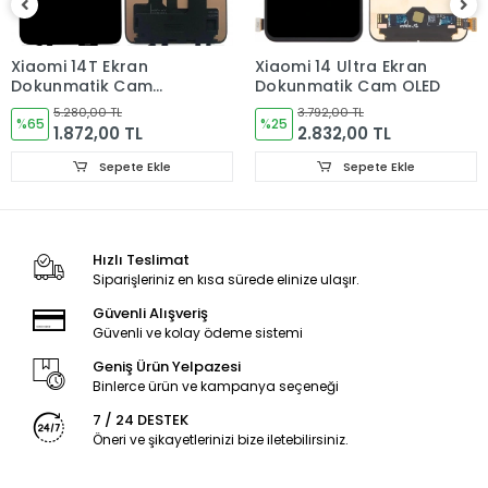
iadelerinde Kargo Bedelleri Müşteriye yansıtılır.
Ürün Değişimler "Garanti ve iade" Kısmını takip ediniz.
Xiaomi 14T Ekran
Xiaomi 14 Ultra Ekran
Dokunmatik Cam
Dokunmatik Cam OLED
ORJINAL
5.280,00 TL
3.792,00 TL
%65
%25
1.872,00 TL
2.832,00 TL
Sepete Ekle
Sepete Ekle
Ürün Durumu
SIFIR ÜRÜN
Hızlı Teslimat
Ekran Türü
ÇITASIZ
Siparişleriniz en kısa sürede elinize ulaşır.
Ekran Kalite Durumu
OLED
Güvenli Alışveriş
Güvenli ve kolay ödeme sistemi
Geniş Ürün Yelpazesi
Binlerce ürün ve kampanya seçeneği
7 / 24 DESTEK
Öneri ve şikayetlerinizi bize iletebilirsiniz.