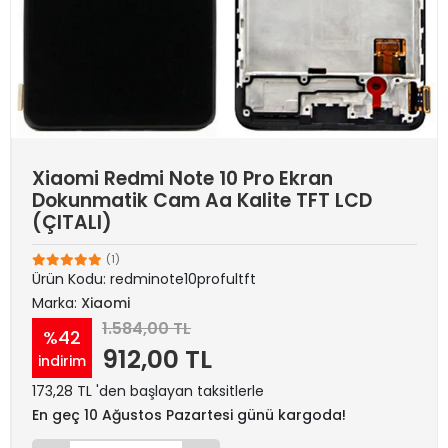
Xiaomi Redmi Note 10 Pro Ekran
Dokunmatik Cam Aa Kalite TFT LCD
(ÇITALI)
(1)
Ürün Kodu:
redminote10profultft
Marka:
Xiaomi
1.584,00 TL
%42
912,00 TL
indirim
173,28 TL 'den başlayan taksitlerle
En geç 10 Ağustos Pazartesi günü kargoda!