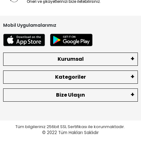
Öneri ve şikayetlerinizi bize iletebilirsiniz.
akşamlarda ürünün hasar görmemiş olması gerekmektedir.
Aldığınız ürünleri montaj yapmadan vida takmadan ilk etapta
soketleri ile deneyip çalıştığını gördükten sonra montajını
Mobil Uygulamalarımız
yapın.
Vidası takılan ürünlerde, kırık, lehimli, jelatinsiz etiketsiz
ekranlarda hata müşteriden kaynaklı ise yedek parça
olduğu için sizlere bu konuda yardımcı olamamaktayız.
Kurumsal
Bataryaların soketleri hasarlı olmamalıdır.
Ekranların iç LCD kısmı ve dış dokunmatik bölümünde çizik vs
bulunmamalıdır.
Kategoriler
Arka jelatinleri sökülmemeli ve yapıştırıcı olmamalıdır.
Bize Ulaşın
İade ve değişimlerde gönderinizi mutlaka YURTİÇİ KARGO
firması ile yapınız.
Diğer kargo şirketleri ile gelen paketler kabul
edilmemektedir. Kargodan teslim aldığınız ürünleri teslimat
Tüm bilgileriniz 256bit SSL Sertifikası ile korunmaktadır.
sırasında mutlaka kontrol ediniz.
© 2022
Tüm Hakları Saklıdır
Herhangi bir eksik ve hasar olması durumunda lütfen teslim