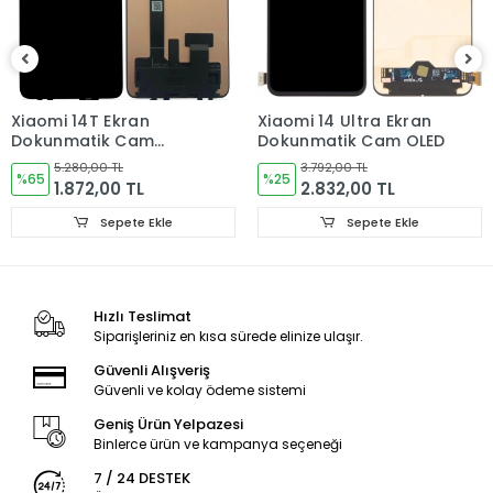
ÜRÜN TESLİMATI
Tüm cep telefonu yedek parça siparişleriniz hafta içi saat
15:30’ a kadar, Cumartesi ise saat 11:00’e kadar AYNI GÜN
kargoya verilir.
Xiaomi 14T Ekran
Xiaomi 14 Ultra Ekran
Pazar ve resmi tatillerde verdiğiniz siparişler bir sonraki iş
Dokunmatik Cam
Dokunmatik Cam OLED
günü içerisinde kargoya verilir.
ORJINAL
5.280,00 TL
3.792,00 TL
%65
%25
ÜRÜN GÖNDERİMİ
1.872,00 TL
2.832,00 TL
Ürünler paketleme aşamasında kontrol edilmektedir.
Sepete Ekle
Sepete Ekle
Tüm ürünler ambalajında sert kutuda kargo şartlarına
dayanacak ve hasar görmeyecek şekilde paketlenerek
gönderilmektedir.
Hızlı Teslimat
Siparişleriniz en kısa sürede elinize ulaşır.
GARANTİ DURUMU
Güvenli Alışveriş
Kullanıcıdan kaynaklanan sorunlar garanti kapsamı
Güvenli ve kolay ödeme sistemi
dışındadır!
Geniş Ürün Yelpazesi
İADE VE DEĞİŞİM KURALLARI
Binlerce ürün ve kampanya seçeneği
7 / 24 DESTEK
LCD Ekran, Kasa, Kapak, Bataryalar ve diğer aldığınız iç