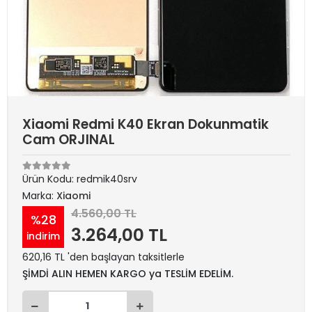
Xiaomi Redmi K40 Ekran Dokunmatik
Cam ORJINAL
Ürün Kodu:
redmik40srv
Marka:
Xiaomi
4.560,00 TL
%28
3.264,00 TL
indirim
620,16 TL 'den başlayan taksitlerle
ŞİMDİ ALIN HEMEN KARGO ya TESLİM EDELİM.