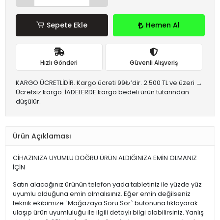
Sepete Ekle
Hemen Al
Hızlı Gönderi
Güvenli Alışveriş
KARGO ÜCRETLİDİR. Kargo ücreti 99₺’dir. 2.500 TL ve üzeri →
Ücretsiz kargo. İADELERDE kargo bedeli ürün tutarından
düşülür.
Ürün Açıklaması
CİHAZINIZA UYUMLU DOĞRU ÜRÜN ALDIĞINIZA EMİN OLMANIZ
İÇİN
Satın alacağınız ürünün telefon yada tabletiniz ile yüzde yüz
uyumlu olduğuna emin olmalısınız. Eğer emin değilseniz
teknik ekibimize `Mağazaya Soru Sor` butonuna tıklayarak
ulaşıp ürün uyumluluğu ile ilgili detaylı bilgi alabilirsiniz. Yanlış