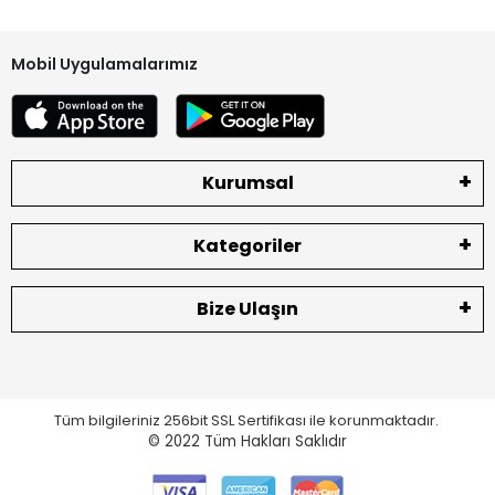
kontrol ediniz. Herhangi bir eksik ve hasar olması durumunda
lütfen teslim almadan tutanak ile geri gönderiniz. Tutanaksız
gönderim lütfen yapmayınız.
Mobil Uygulamalarımız
Ürün Durumu
SIFIR ÜRÜN
Ekran Türü
ÇITASIZ
Kurumsal
Ekran Kalite Durumu
ORJINAL
Kategoriler
Bize Ulaşın
Tüm bilgileriniz 256bit SSL Sertifikası ile korunmaktadır.
© 2022
Tüm Hakları Saklıdır