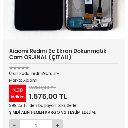
Xiaomi Redmi 9c Ekran Dokunmatik
Cam ORJINAL (ÇITALI)
Ürün Kodu:
redmi9cfulsrv
Marka:
Xiaomi
2.250,00 TL
%30
1.575,00 TL
indirim
299,25 TL 'den başlayan taksitlerle
ŞİMDİ ALIN HEMEN KARGO ya TESLİM EDELİM.