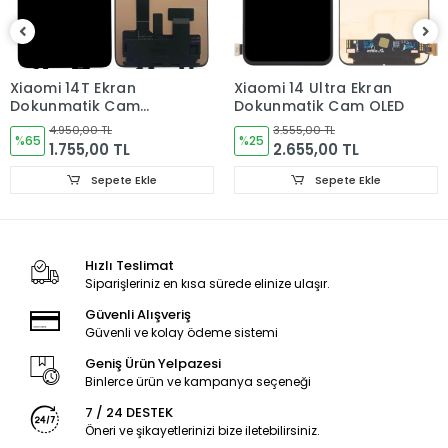
Ürün Değişimlerinde KARGO bedeli Bize aittir.Ürün
iadelerinde Kargo Bedelleri Müşteriye yansıtılır.
Ürün Değişimler "Garanti ve iade" Kısmını takip ediniz.
Xiaomi 14T Ekran
Xiaomi 14 Ultra Ekran
Dokunmatik Cam
Dokunmatik Cam OLED
Ürün Durumu
SIFIR ÜRÜN
ORJINAL
4.950,00 TL
3.555,00 TL
%65
%25
1.755,00 TL
2.655,00 TL
Ekran Türü
ÇITALI
Sepete Ekle
Sepete Ekle
Ekran Kalite Durumu
ORJINAL
Ekran Versioyonu
4G
Hızlı Teslimat
Siparişleriniz en kısa sürede elinize ulaşır.
Güvenli Alışveriş
Güvenli ve kolay ödeme sistemi
Geniş Ürün Yelpazesi
Binlerce ürün ve kampanya seçeneği
7 / 24 DESTEK
Öneri ve şikayetlerinizi bize iletebilirsiniz.