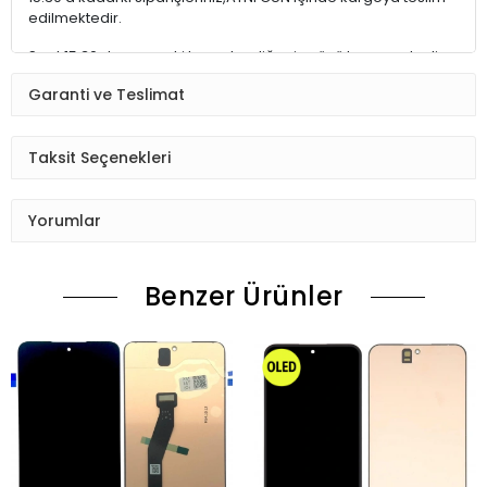
edilmektedir.
Saat 15:30 dan sonraki kargolar,diğer iş günü kargoya teslim
edilmektedir.
Garanti ve Teslimat
Ürün sipariş verdiğinizde Sizi Sms ile bilgilendireceğiz her
aşamada Lütfen sipariş verdikten sonra
Taksit Seçenekleri
Siparişiniz kontrol ediniz.Telefon adres email gibi yanlışlık
varsa ise Bize (Whatshapp) numaramızdan ulaşıp
Yorumlar
düzenlenmesini isteyiniz.
Ürün stok kalmaması gibi durumlarda Müşteri Temsilcimiz
Benzer Ürünler
Sizinle irtibata gecektir.
Ürün elinize Ulaşınca Demonte (ekran soketi takıp cihazı acıp
ekranı dışardan deneyiniz.) halde test ediniz.Sorun cıkarsa
Değişim var.
Sorun yoksa Montajına Başlayın Sorumluluk Size aittir.
Montajı yapılmış,yapıştırılmış,kullanılmış ürünlerin iade ve
değişimi yoktur.