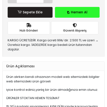
Sepete Ekle
Hemen Al
Hızlı Gönderi
Güvenli Alışveriş
KARGO ÜCRETLİDİR. Kargo ücreti 99₺’dir. 2.500 TL ve üzeri →
Ücretsiz kargo. İADELERDE kargo bedeli ürün tutarından
düşülür.
Ürün Açıklaması
Ürün alırken kendi cihazınızın modeli web sitemizdeki bilgiler
web sitemizdeki ürün görseli
iyice kontrol ediniz,yanlış bir ürün almadığınıza emin olunuz.
ÜRÜNLER STOKTAN HEMEN TESLİMAT
15:30'a kadarki siparişleriniz,AYNI GÜN içinde kargoya teslim