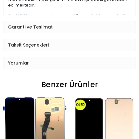
edilmektedir.
Saat 15:30 dan sonraki kargolar,diğer iş günü kargoya teslim
edilmektedir.
Garanti ve Teslimat
Ürün sipariş verdiğinizde Sizi Sms ile bilgilendireceğiz her
aşamada Lütfen sipariş verdikten sonra
Taksit Seçenekleri
Siparişiniz kontrol ediniz.Telefon adres email gibi yanlışlık
varsa ise Bize (Whatshapp) numaramızdan ulaşıp
Yorumlar
düzenlenmesini isteyiniz.
Ürün stok kalmaması gibi durumlarda Müşteri Temsilcimiz
Benzer Ürünler
Sizinle irtibata gecektir.
Ürün elinize Ulaşınca Demonte (ekran soketi takıp cihazı acıp
ekranı dışardan deneyiniz.) halde test ediniz.Sorun cıkarsa
Değişim var.
Sorun yoksa Montajına Başlayın Sorumluluk Size aittir.
Montajı yapılmış,yapıştırılmış,kullanılmış ürünlerin iade ve
değişimi yoktur.