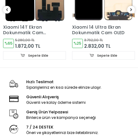
Ürün Değişimlerinde KARGO bedeli Bize aittir.Ürün
iadelerinde Kargo Bedelleri Müşteriye yansıtılır.
Ürün Değişimler "Garanti ve iade" Kısmını takip ediniz.
Xiaomi 14T Ekran
Xiaomi 14 Ultra Ekran
Dokunmatik Cam
Dokunmatik Cam OLED
Ürün Durumu
SIFIR ÜRÜN
ORJINAL
5.280,00 TL
3.792,00 TL
%65
%25
1.872,00 TL
2.832,00 TL
Ekran Türü
ÇITALI
Sepete Ekle
Sepete Ekle
Ekran Versioyonu
4G
Hızlı Teslimat
Siparişleriniz en kısa sürede elinize ulaşır.
Güvenli Alışveriş
Güvenli ve kolay ödeme sistemi
Geniş Ürün Yelpazesi
Binlerce ürün ve kampanya seçeneği
7 / 24 DESTEK
Öneri ve şikayetlerinizi bize iletebilirsiniz.