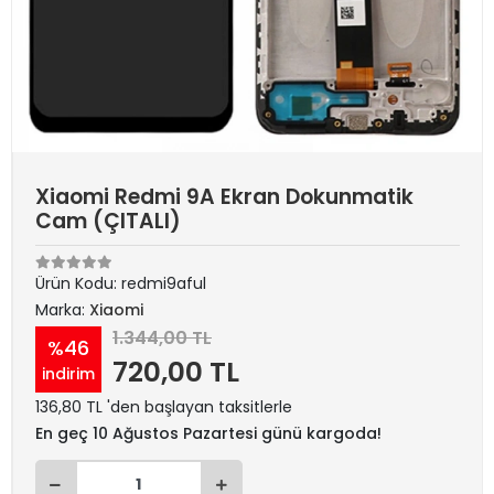
Xiaomi Redmi 9A Ekran Dokunmatik
Cam (ÇITALI)
Ürün Kodu:
redmi9aful
Marka:
Xiaomi
1.344,00 TL
%46
720,00 TL
indirim
136,80 TL 'den başlayan taksitlerle
En geç 10 Ağustos Pazartesi günü kargoda!