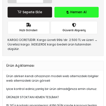
Sepete Ekle
Hemen Al
Hızlı Gönderi
Güvenli Alışveriş
KARGO ÜCRETLİDİR. Kargo ücreti 99₺’dir. 2.500 TL ve üzeri →
Ücretsiz kargo. İADELERDE kargo bedeli ürün tutarından
düşülür.
Ürün Açıklaması
Ürün alırken kendi cihazınızın modeli web sitemizdeki bilgiler
web sitemizdeki ürün görseli
iyice kontrol ediniz,yanlış bir ürün almadığınıza emin olunuz.
ÜRÜNLER STOKTAN HEMEN TESLİMAT
15:30'a kadarki siparişleriniz,AYNI GÜN içinde kargoya teslim