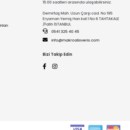
15:00 saatleri arasında ulaşabilirsiniz.
Demirtaş Mah. Uzun Çarşı cad. No:195
Eryaman Yemiş Han kat:1 No:6 TAHTAKALE
/Fatih İSTANBUL
nları
0541 325 40 45
info@makroalisveris.com
Bizi Takip Edin