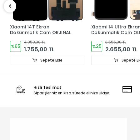
Xiaomi 14 Ultra Ekran
Xiaomi 13 Ultra Ekra
Dokunmatik Cam OLED
Dokunmatik Cam OL
3.555,00 TL
3.510,00 TL
%25
%24
2.655,00 TL
2.655,00 TL
Sepete Ekle
Sepete Ek
Hızlı Teslimat
Siparişleriniz en kısa sürede elinize ulaşır.