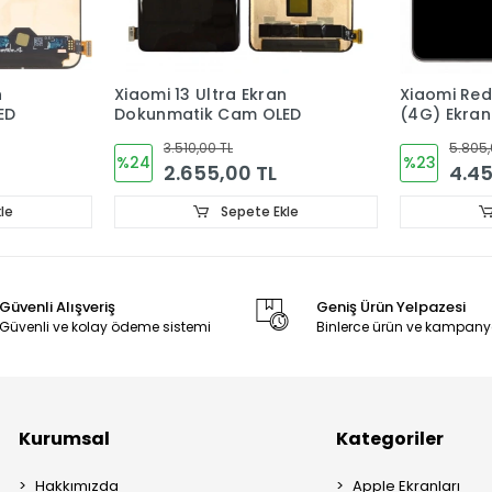
n
Xiaomi Redmi Note 15 Pro
Xiaomi Red
ED
(4G) Ekran Dokunmatik
Plus (5G) 
Cam (ÇITALI) ORJINAL
Dokunmati
5.805,00 TL
4.905,
ORJINAL
%23
%9
4.455,00 TL
4.45
le
Sepete Ekle
Güvenli Alışveriş
Geniş Ürün Yelpazesi
Güvenli ve kolay ödeme sistemi
Binlerce ürün ve kampany
Kurumsal
Kategoriler
Hakkımızda
Apple Ekranları