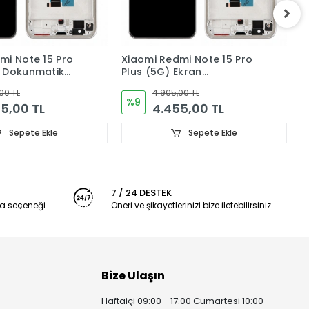
mi Note 15 Pro
Xiaomi Redmi Note 15 Pro
X
Ekran
plus (5G) Ekran
(
k Cam (ÇITALI)
Dokunmatik Cam ORJINAL
C
00 TL
4.005,00 TL
%11
5,00 TL
3.555,00 TL
Sepete Ekle
Sepete Ekle
7 / 24 DESTEK
a seçeneği
Öneri ve şikayetlerinizi bize iletebilirsiniz.
Bize Ulaşın
Haftaiçi 09:00 - 17:00 Cumartesi 10:00 -