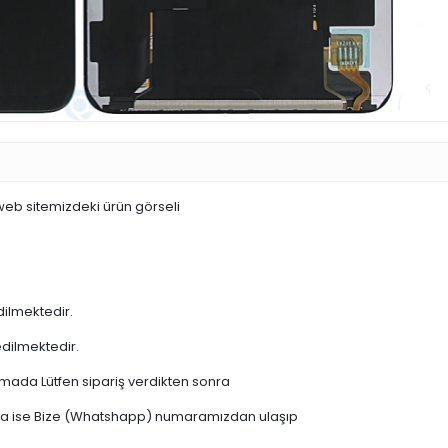
 web sitemizdeki ürün görseli
dilmektedir.
edilmektedir.
şamada Lütfen sipariş verdikten sonra
 varsa ise Bize (Whatshapp) numaramızdan ulaşıp