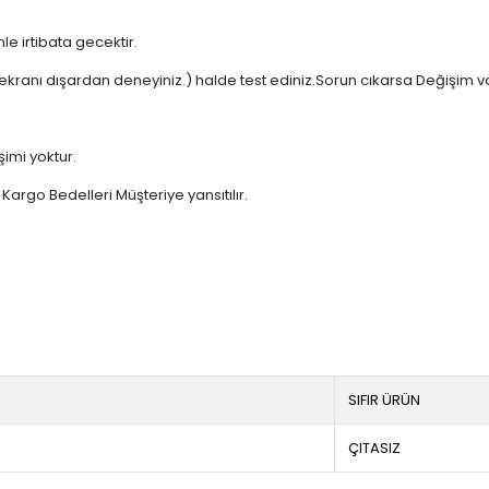
e irtibata gecektir.
ekranı dışardan deneyiniz.) halde test ediniz.Sorun cıkarsa Değişim v
şimi yoktur.
argo Bedelleri Müşteriye yansıtılır.
SIFIR ÜRÜN
ÇITASIZ