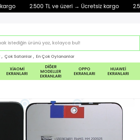
2.500 TL ve üzeri → Ücretsiz kargo
2.500 TL
r
,
Çok Satanlar
,
En Çok Oylananlar
DİĞER
XİAOMİ
OPPO
HUAWEİ
MODELLER
EKRANLARI
EKRANLARI
EKRANLARI
EKRANLARI