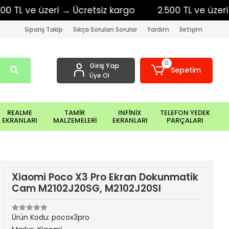
 ve üzeri → Ücretsiz kargo
2.500 TL ve üzeri → Üc
Sipariş Takip
Sıkça Sorulan Sorular
Yardım
İletişim
0
Giriş Yap
Sepetim
Üye Ol
REALME
TAMİR
INFİNİX
TELEFON YEDEK
EKRANLARI
MALZEMELERİ
EKRANLARI
PARÇALARI
Xiaomi Poco X3 Pro Ekran Dokunmatik
Cam M2102J20SG, M2102J20SI
Ürün Kodu:
pocox3pro