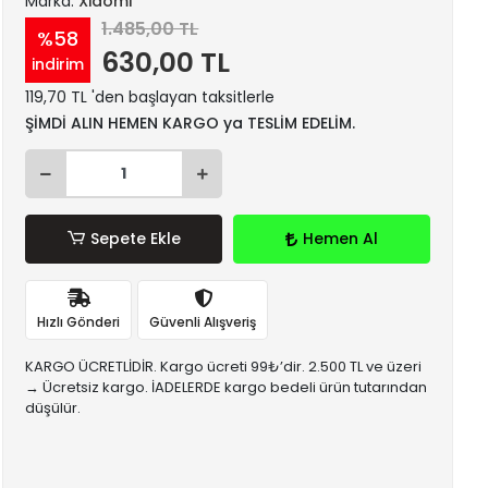
Marka:
Xiaomi
1.485,00 TL
%58
630,00 TL
indirim
119,70 TL 'den başlayan taksitlerle
ŞİMDİ ALIN HEMEN KARGO ya TESLİM EDELİM.
Sepete Ekle
Hemen Al
Hızlı Gönderi
Güvenli Alışveriş
KARGO ÜCRETLİDİR. Kargo ücreti 99₺’dir. 2.500 TL ve üzeri
→ Ücretsiz kargo. İADELERDE kargo bedeli ürün tutarından
düşülür.