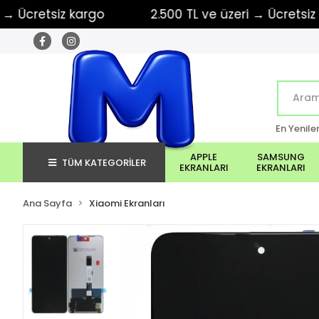
retsiz kargo
2.500 TL ve üzeri → Ücretsiz kargo
En Yenile
APPLE
SAMSUNG
TÜM KATEGORİLER
EKRANLARI
EKRANLARI
Ana Sayfa
Xiaomi Ekranları