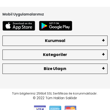
Aldığınız ürünleri montaj yapmadan vida takmadan ilk etapta
soketleri ile deneyip çalıştığını gördükten sonra montajını
Mobil Uygulamalarımız
yapın.
Vidası takılan ürünlerde, kırık, lehimli, jelatinsiz etiketsiz
ekranlarda hata müşteriden kaynaklı ise yedek parça
olduğu için sizlere bu konuda yardımcı olamamaktayız.
Kurumsal
Bataryaların soketleri hasarlı olmamalıdır.
Ekranların iç LCD kısmı ve dış dokunmatik bölümünde çizik vs
bulunmamalıdır.
Kategoriler
Arka jelatinleri sökülmemeli ve yapıştırıcı olmamalıdır.
Bize Ulaşın
İade ve değişimlerde gönderinizi mutlaka YURTİÇİ KARGO
firması ile yapınız.
Diğer kargo şirketleri ile gelen paketler kabul
edilmemektedir. Kargodan teslim aldığınız ürünleri teslimat
Tüm bilgileriniz 256bit SSL Sertifikası ile korunmaktadır.
sırasında mutlaka kontrol ediniz.
© 2022
Tüm Hakları Saklıdır
Herhangi bir eksik ve hasar olması durumunda lütfen teslim
almadan tutanak ile geri gönderiniz. Tutanaksız gönderim