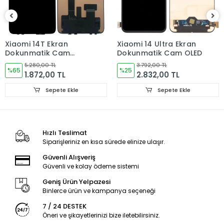
Tüm cep telefonu yedek parça siparişleriniz hafta içi saat
15:30’ a kadar, Cumartesi ise saat 11:00’e kadar AYNI GÜN
kargoya verilir.
Xiaomi 14T Ekran
Xiaomi 14 Ultra Ekran
Pazar ve resmi tatillerde verdiğiniz siparişler bir sonraki iş
Dokunmatik Cam
Dokunmatik Cam OLED
günü içerisinde kargoya verilir.
ORJINAL
5.280,00 TL
3.792,00 TL
%65
%25
ÜRÜN GÖNDERİMİ
1.872,00 TL
2.832,00 TL
Ürünler paketleme aşamasında kontrol edilmektedir.
Sepete Ekle
Sepete Ekle
Tüm ürünler ambalajında sert kutuda kargo şartlarına
dayanacak ve hasar görmeyecek şekilde paketlenerek
gönderilmektedir.
Hızlı Teslimat
Siparişleriniz en kısa sürede elinize ulaşır.
GARANTİ DURUMU
Güvenli Alışveriş
Kullanıcıdan kaynaklanan sorunlar garanti kapsamı
Güvenli ve kolay ödeme sistemi
dışındadır!
Geniş Ürün Yelpazesi
İADE VE DEĞİŞİM KURALLARI
Binlerce ürün ve kampanya seçeneği
7 / 24 DESTEK
LCD Ekran, Kasa, Kapak, Bataryalar ve diğer aldığınız iç
Öneri ve şikayetlerinizi bize iletebilirsiniz.
akşamlarda ürünün hasar görmemiş olması gerekmektedir.