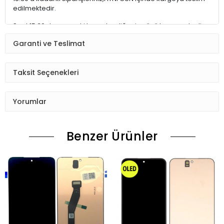
edilmektedir.
Saat 15:30 dan sonraki kargolar,diğer iş günü kargoya teslim
edilmektedir.
Garanti ve Teslimat
Ürün sipariş verdiğinizde Sizi Sms ile bilgilendireceğiz her
aşamada Lütfen sipariş verdikten sonra
Taksit Seçenekleri
Siparişiniz kontrol ediniz.Telefon adres email gibi yanlışlık
varsa ise Bize (Whatshapp) numaramızdan ulaşıp
Yorumlar
düzenlenmesini isteyiniz.
Ürün stok kalmaması gibi durumlarda Müşteri Temsilcimiz
Benzer Ürünler
Sizinle irtibata gecektir.
Ürün elinize Ulaşınca Demonte (ekran soketi takıp cihazı acıp
ekranı dışardan deneyiniz.) halde test ediniz.Sorun cıkarsa
Değişim var.
Sorun yoksa Montajına Başlayın Sorumluluk Size aittir.
Montajı yapılmış,yapıştırılmış,kullanılmış ürünlerin iade ve
değişimi yoktur.