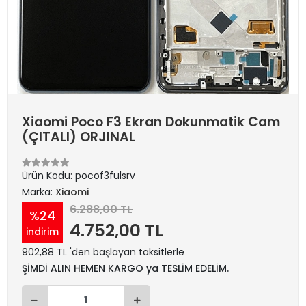
Xiaomi Poco F3 Ekran Dokunmatik Cam
(ÇITALI) ORJINAL
Ürün Kodu:
pocof3fulsrv
Marka:
Xiaomi
6.288,00 TL
%24
4.752,00 TL
indirim
902,88 TL 'den başlayan taksitlerle
ŞİMDİ ALIN HEMEN KARGO ya TESLİM EDELİM.