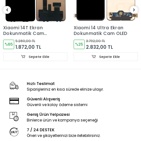
Ürün Değişimlerinde KARGO bedeli Bize aittir.Ürün
iadelerinde Kargo Bedelleri Müşteriye yansıtılır.
Ürün Değişimler "Garanti ve iade" Kısmını takip ediniz.
Xiaomi 14T Ekran
Xiaomi 14 Ultra Ekran
Dokunmatik Cam
Dokunmatik Cam OLED
Ürün Durumu
SIFIR ÜRÜN
ORJINAL
5.280,00 TL
3.792,00 TL
%65
%25
1.872,00 TL
2.832,00 TL
Ekran Türü
ÇITALI
Sepete Ekle
Sepete Ekle
Ekran Kalite Durumu
ORJINAL
Ekran Versioyonu
4G
Hızlı Teslimat
Siparişleriniz en kısa sürede elinize ulaşır.
Güvenli Alışveriş
Güvenli ve kolay ödeme sistemi
Geniş Ürün Yelpazesi
Binlerce ürün ve kampanya seçeneği
7 / 24 DESTEK
Öneri ve şikayetlerinizi bize iletebilirsiniz.