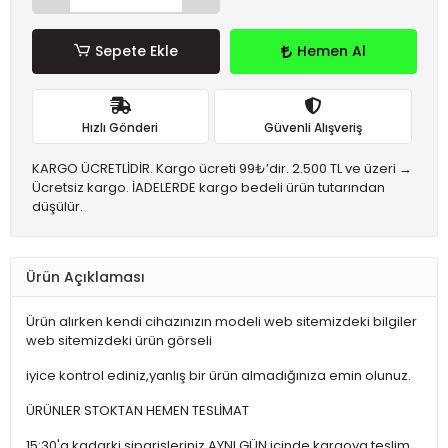
Sepete Ekle
Hemen Al
Hızlı Gönderi
Güvenli Alışveriş
KARGO ÜCRETLİDİR. Kargo ücreti 99₺’dir. 2.500 TL ve üzeri →
Ücretsiz kargo. İADELERDE kargo bedeli ürün tutarından
düşülür.
Ürün Açıklaması
Ürün alırken kendi cihazınızın modeli web sitemizdeki bilgiler
web sitemizdeki ürün görseli
iyice kontrol ediniz,yanlış bir ürün almadığınıza emin olunuz.
ÜRÜNLER STOKTAN HEMEN TESLİMAT
15:30'a kadarki siparişleriniz,AYNI GÜN içinde kargoya teslim