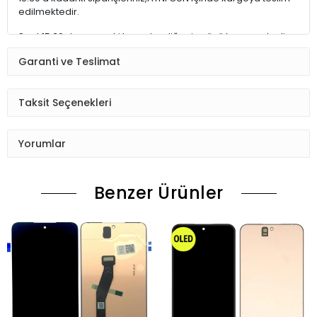
edilmektedir.
Saat 15:30 dan sonraki kargolar,diğer iş günü kargoya teslim
edilmektedir.
Garanti ve Teslimat
Ürün sipariş verdiğinizde Sizi Sms ile bilgilendireceğiz her
aşamada Lütfen sipariş verdikten sonra
Taksit Seçenekleri
Siparişiniz kontrol ediniz.Telefon adres email gibi yanlışlık
varsa ise Bize (Whatshapp) numaramızdan ulaşıp
Yorumlar
düzenlenmesini isteyiniz.
Ürün stok kalmaması gibi durumlarda Müşteri Temsilcimiz
Benzer Ürünler
Sizinle irtibata gecektir.
Ürün elinize Ulaşınca Demonte (ekran soketi takıp cihazı acıp
ekranı dışardan deneyiniz.) halde test ediniz.Sorun cıkarsa
Değişim var.
Sorun yoksa Montajına Başlayın Sorumluluk Size aittir.
Montajı yapılmış,yapıştırılmış,kullanılmış ürünlerin iade ve
değişimi yoktur.