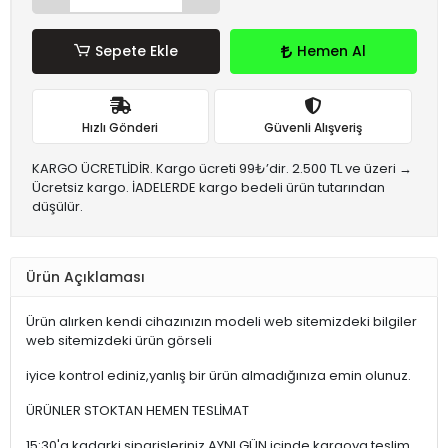
Sepete Ekle
Hemen Al
Hızlı Gönderi
Güvenli Alışveriş
KARGO ÜCRETLİDİR. Kargo ücreti 99₺’dir. 2.500 TL ve üzeri →
Ücretsiz kargo. İADELERDE kargo bedeli ürün tutarından
düşülür.
Ürün Açıklaması
Ürün alırken kendi cihazınızın modeli web sitemizdeki bilgiler
web sitemizdeki ürün görseli
iyice kontrol ediniz,yanlış bir ürün almadığınıza emin olunuz.
ÜRÜNLER STOKTAN HEMEN TESLİMAT
15:30'a kadarki siparişleriniz,AYNI GÜN içinde kargoya teslim