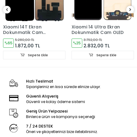
Ürün Değişimlerinde KARGO bedeli Bize aittir.Ürün
iadelerinde Kargo Bedelleri Müşteriye yansıtılır.
Ürün Değişimler "Garanti ve iade" Kısmını takip ediniz.
Xiaomi 14T Ekran
Xiaomi 14 Ultra Ekran
Dokunmatik Cam
Dokunmatik Cam OLED
Ürün Durumu
SIFIR ÜRÜN
ORJINAL
5.280,00 TL
3.792,00 TL
%65
%25
1.872,00 TL
2.832,00 TL
Ekran Türü
ÇITALI
Sepete Ekle
Sepete Ekle
Ekran Kalite Durumu
ORJINAL
Ekran Versioyonu
4G
Hızlı Teslimat
Siparişleriniz en kısa sürede elinize ulaşır.
Güvenli Alışveriş
Güvenli ve kolay ödeme sistemi
Geniş Ürün Yelpazesi
Binlerce ürün ve kampanya seçeneği
7 / 24 DESTEK
Öneri ve şikayetlerinizi bize iletebilirsiniz.