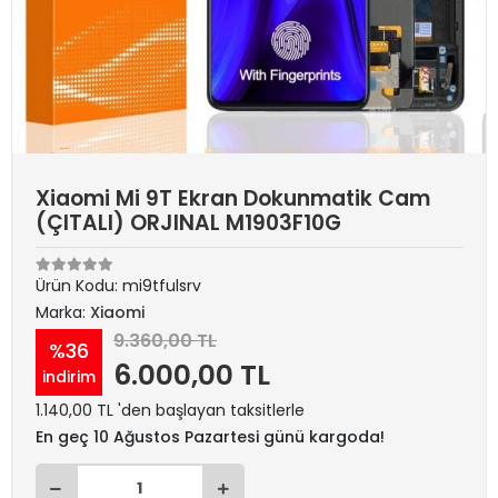
Xiaomi Mi 9T Ekran Dokunmatik Cam
(ÇITALI) ORJINAL M1903F10G
Ürün Kodu:
mi9tfulsrv
Marka:
Xiaomi
9.360,00 TL
%36
6.000,00 TL
indirim
1.140,00 TL 'den başlayan taksitlerle
En geç 10 Ağustos Pazartesi günü kargoda!