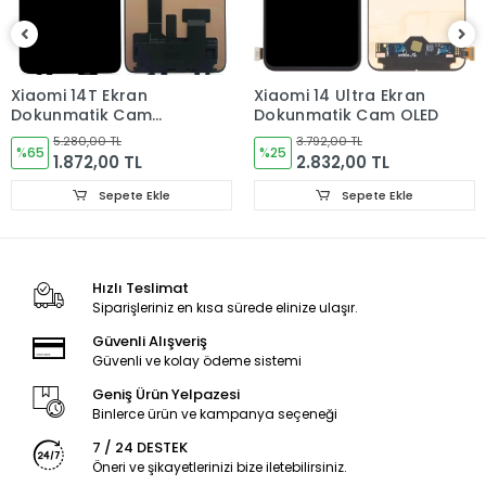
Ürün Değişimlerinde KARGO bedeli Bize aittir.Ürün
iadelerinde Kargo Bedelleri Müşteriye yansıtılır.
Ürün Değişimler "Garanti ve iade" Kısmını takip ediniz.
Xiaomi 14T Ekran
Xiaomi 14 Ultra Ekran
Dokunmatik Cam
Dokunmatik Cam OLED
Ürün Durumu
SIFIR ÜRÜN
ORJINAL
5.280,00 TL
3.792,00 TL
%65
%25
1.872,00 TL
2.832,00 TL
Ekran Türü
ÇITASIZ
Sepete Ekle
Sepete Ekle
Ekran Kalite Durumu
ORJINAL
Hızlı Teslimat
Siparişleriniz en kısa sürede elinize ulaşır.
Güvenli Alışveriş
Güvenli ve kolay ödeme sistemi
Geniş Ürün Yelpazesi
Binlerce ürün ve kampanya seçeneği
7 / 24 DESTEK
Öneri ve şikayetlerinizi bize iletebilirsiniz.