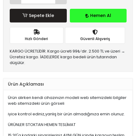
Sepete Ekle
Hemen Al
Hızlı Gönderi
Güvenli Alışveriş
KARGO ÜCRETLİDİR. Kargo ücreti 99₺’dir. 2.500 TL ve üzeri →
Ücretsiz kargo. İADELERDE kargo bedeli ürün tutarından
düşülür.
Ürün Açıklaması
Ürün alırken kendi cihazınızın modeli web sitemizdeki bilgiler
web sitemizdeki ürün görseli
iyice kontrol ediniz,yanlış bir ürün almadığınıza emin olunuz.
ÜRÜNLER STOKTAN HEMEN TESLİMAT
15:30'a kadarki siparişleriniz,AYNI GÜN içinde kargoya teslim