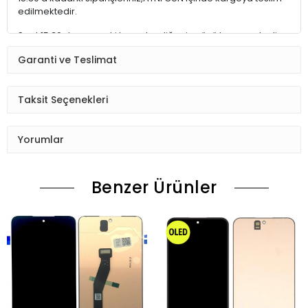
edilmektedir.
Saat 15:30 dan sonraki kargolar,diğer iş günü kargoya teslim
edilmektedir.
Garanti ve Teslimat
Ürün sipariş verdiğinizde Sizi Sms ile bilgilendireceğiz her
aşamada Lütfen sipariş verdikten sonra
Taksit Seçenekleri
Siparişiniz kontrol ediniz.Telefon adres email gibi yanlışlık
varsa ise Bize (Whatshapp) numaramızdan ulaşıp
Yorumlar
düzenlenmesini isteyiniz.
Ürün stok kalmaması gibi durumlarda Müşteri Temsilcimiz
Benzer Ürünler
Sizinle irtibata gecektir.
Ürün elinize Ulaşınca Demonte (ekran soketi takıp cihazı acıp
ekranı dışardan deneyiniz.) halde test ediniz.Sorun cıkarsa
Değişim var.
Sorun yoksa Montajına Başlayın Sorumluluk Size aittir.
Montajı yapılmış,yapıştırılmış,kullanılmış ürünlerin iade ve
değişimi yoktur.