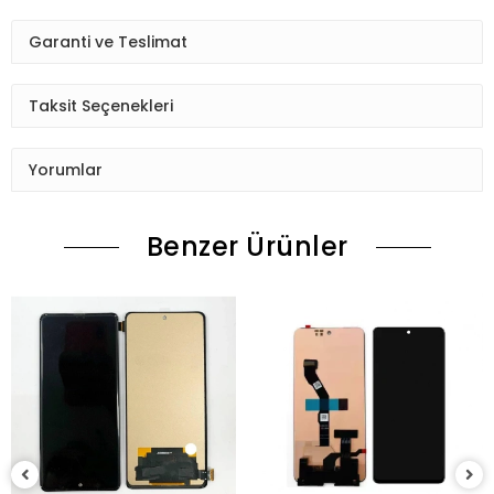
Saat 15:30 dan sonraki kargolar,diğer iş günü kargoya teslim
edilmektedir.
Garanti ve Teslimat
Ürün sipariş verdiğinizde Sizi Sms ile bilgilendireceğiz her
aşamada Lütfen sipariş verdikten sonra
Taksit Seçenekleri
Siparişiniz kontrol ediniz.Telefon adres email gibi yanlışlık
varsa ise Bize (Whatshapp) numaramızdan ulaşıp
Yorumlar
düzenlenmesini isteyiniz.
Ürün stok kalmaması gibi durumlarda Müşteri Temsilcimiz
Benzer Ürünler
Sizinle irtibata gecektir.
Ürün elinize Ulaşınca Demonte (ekran soketi takıp cihazı acıp
ekranı dışardan deneyiniz.) halde test ediniz.Sorun cıkarsa
Değişim var.
Sorun yoksa Montajına Başlayın Sorumluluk Size aittir.
Montajı yapılmış,yapıştırılmış,kullanılmış ürünlerin iade ve
değişimi yoktur.
Ürün Değişimlerinde KARGO bedeli Bize aittir.Ürün
iadelerinde Kargo Bedelleri Müşteriye yansıtılır.