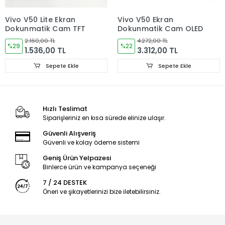
Ürün Değişimler "Garanti ve iade" Kısmını takip ediniz.
Vivo V50 Lite Ekran
Vivo V50 Ekran
Dokunmatik Cam TFT
Dokunmatik Cam OLED
2.160,00 TL
4.272,00 TL
%29
%22
1.536,00 TL
3.312,00 TL
Sepete Ekle
Sepete Ekle
Ürün Durumu
SIFIR ÜRÜN
Hızlı Teslimat
Ekran Türü
ÇITALI
Siparişleriniz en kısa sürede elinize ulaşır.
Güvenli Alışveriş
Güvenli ve kolay ödeme sistemi
Geniş Ürün Yelpazesi
Binlerce ürün ve kampanya seçeneği
7 / 24 DESTEK
Öneri ve şikayetlerinizi bize iletebilirsiniz.