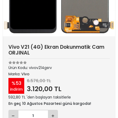
Vivo V21 (4G) Ekran Dokunmatik Cam
ORJINAL
Ürün Kodu:
vivov214gsrv
Marka:
Vivo
6.576,00 TL
%53
3.120,00 TL
indirim
592,80 TL 'den başlayan taksitlerle
En geç 10 Ağustos Pazartesi günü kargoda!