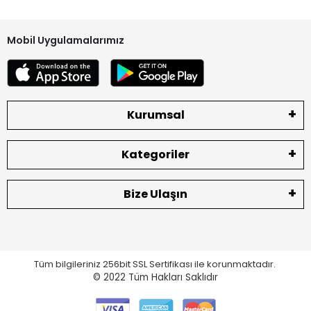
Aldığınız ürünleri montaj yapmadan vida takmadan ilk etapta
soketleri ile deneyip çalıştığını gördükten sonra montajını
Mobil Uygulamalarımız
yapın.
Vidası takılan ürünlerde, kırık, lehimli, jelatinsiz etiketsiz
ekranlarda hata müşteriden kaynaklı ise yedek parça
olduğu için sizlere bu konuda yardımcı olamamaktayız.
Kurumsal
Bataryaların soketleri hasarlı olmamalıdır.
Ekranların iç LCD kısmı ve dış dokunmatik bölümünde çizik vs
bulunmamalıdır.
Kategoriler
Arka jelatinleri sökülmemeli ve yapıştırıcı olmamalıdır.
Bize Ulaşın
İade ve değişimlerde gönderinizi mutlaka YURTİÇİ KARGO
firması ile yapınız.
Diğer kargo şirketleri ile gelen paketler kabul
edilmemektedir. Kargodan teslim aldığınız ürünleri teslimat
Tüm bilgileriniz 256bit SSL Sertifikası ile korunmaktadır.
sırasında mutlaka kontrol ediniz.
© 2022
Tüm Hakları Saklıdır
Herhangi bir eksik ve hasar olması durumunda lütfen teslim
almadan tutanak ile geri gönderiniz. Tutanaksız gönderim