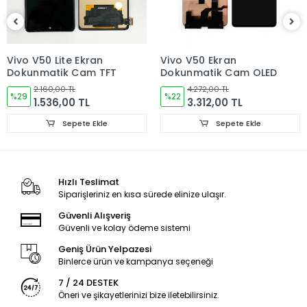
Tüm cep telefonu yedek parça siparişleriniz hafta içi saat
15:30’ a kadar, Cumartesi ise saat 11:00’e kadar AYNI GÜN
kargoya verilir.
Vivo V50 Lite Ekran
Vivo V50 Ekran
Pazar ve resmi tatillerde verdiğiniz siparişler bir sonraki iş
Dokunmatik Cam TFT
Dokunmatik Cam OLED
günü içerisinde kargoya verilir.
2.160,00 TL
4.272,00 TL
%29
%22
ÜRÜN GÖNDERİMİ
1.536,00 TL
3.312,00 TL
Ürünler paketleme aşamasında kontrol edilmektedir.
Sepete Ekle
Sepete Ekle
Tüm ürünler ambalajında sert kutuda kargo şartlarına
dayanacak ve hasar görmeyecek şekilde paketlenerek
gönderilmektedir.
Hızlı Teslimat
Siparişleriniz en kısa sürede elinize ulaşır.
GARANTİ DURUMU
Güvenli Alışveriş
Kullanıcıdan kaynaklanan sorunlar garanti kapsamı
Güvenli ve kolay ödeme sistemi
dışındadır!
Geniş Ürün Yelpazesi
İADE VE DEĞİŞİM KURALLARI
Binlerce ürün ve kampanya seçeneği
7 / 24 DESTEK
LCD Ekran, Kasa, Kapak, Bataryalar ve diğer aldığınız iç
Öneri ve şikayetlerinizi bize iletebilirsiniz.
akşamlarda ürünün hasar görmemiş olması gerekmektedir.