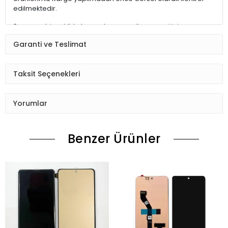
edilmektedir.
Sorunsuz bir şekilde kargoda zarar görmemesi için
paketlenmektedir.
Garanti ve Teslimat
Kargo Teslim alırken hasarsız teslim almanız ve Hasar var ise
tutanak tutturmak sizin sorumluluğunuzdadır.
Taksit Seçenekleri
Montaj ve Garanti
Ürün elinize ulaşınca soket ana kart pil ile cihazı (de monte)
Yorumlar
halde test etmelisiniz.
Sorun çıkarsa değişim vardır.Sorun yok ise montajına
Benzer Ürünler
başlayın sorumluluk size aittir.
Ürünü iade etmek isterseniz montajı yapılmamış kullanılmış
halde olmak şartı ile
Taşıma bedelleri size ait olmak şartı iade bölümünde kontrol
edildikten sonra
Paranız 1-7 gün içinde ödeme yaptığınız karta yatacaktır.
Montaj yapılmış Ürünlerin iade değişimi yoktur.