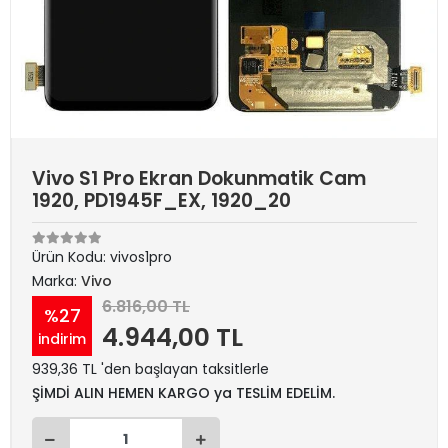
Vivo S1 Pro Ekran Dokunmatik Cam
1920, PD1945F_EX, 1920_20
Ürün Kodu:
vivos1pro
Marka:
Vivo
6.816,00 TL
%27
4.944,00 TL
indirim
939,36 TL 'den başlayan taksitlerle
ŞİMDİ ALIN HEMEN KARGO ya TESLİM EDELİM.