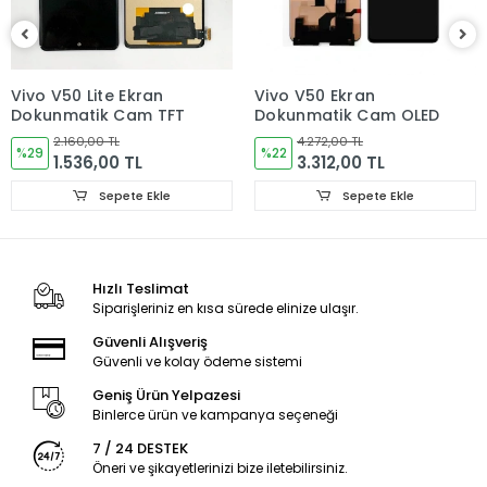
Dikkat Edilmesi gerekenler.
Test ederken aşağıdaki Soket Kısmının zarar görmemesine
dikkat edin.
Vivo V50 Lite Ekran
Vivo V50 Ekran
Dokunmatik Cam TFT
Dokunmatik Cam OLED
Ekrana kesinlikle baskı yapmayınız ön cam arkasındaki LCD
2.160,00 TL
4.272,00 TL
köşelerinin alt kısmında boşluk olduğundan kırılıp
%29
%22
1.536,00 TL
3.312,00 TL
çalışmayacaktır.
Sepete Ekle
Sepete Ekle
Baskı dokunmatikide etkileyecektir.
Ekran soketini Kesinlikle gerdirme yapmayın Lcd bağlantısı
kısmına zarar verip ekran çalışmayacaktır.
Hızlı Teslimat
Bu tip hatalardan kaynaklı ürünler değişime girmez.
Siparişleriniz en kısa sürede elinize ulaşır.
Güvenli Alışveriş
Ürünler Sağlıklı bir Montajdan sonra Sorunsuz çalışacaktır.
Güvenli ve kolay ödeme sistemi
Güle Güle Kullanmanız ümidi ile
Geniş Ürün Yelpazesi
Binlerce ürün ve kampanya seçeneği
Ürün Durumu
SIFIR ÜRÜN
7 / 24 DESTEK
Öneri ve şikayetlerinizi bize iletebilirsiniz.
Ekran Türü
ÇITASIZ