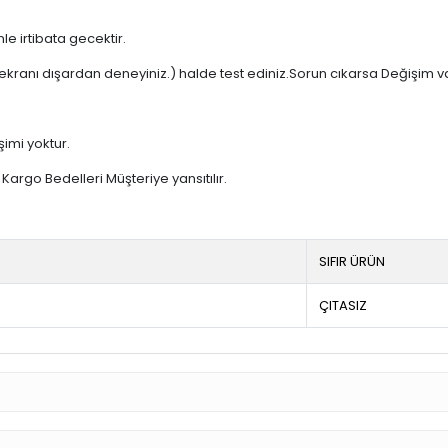
e irtibata gecektir.
ekranı dışardan deneyiniz.) halde test ediniz.Sorun cıkarsa Değişim v
şimi yoktur.
argo Bedelleri Müşteriye yansıtılır.
SIFIR ÜRÜN
ÇITASIZ