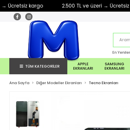
retsiz kargo
2.500 TL ve üzeri → Ücretsiz karg
En Yenile
APPLE
SAMSUNG
TÜM KATEGORİLER
EKRANLARI
EKRANLARI
Ana Sayfa
Diğer Modeller Ekranları
Tecno Ekranları