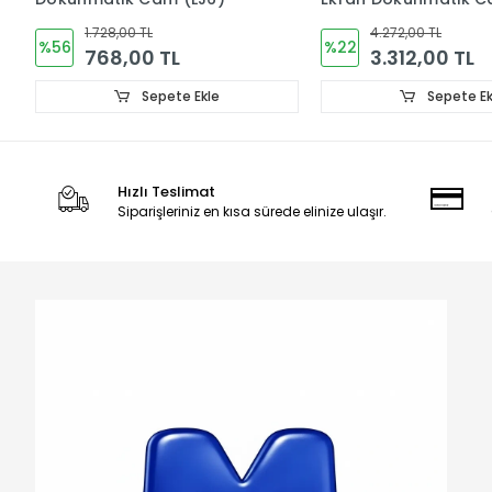
ÇITALI ORJINAL ,CM6
ÇITALI ORJINAL ,CM7
4.272,00 TL
4.272,00 TL
%22
%22
3.312,00 TL
3.312,00 TL
Sepete Ekle
Sepete Ek
Hızlı Teslimat
Siparişleriniz en kısa sürede elinize ulaşır.