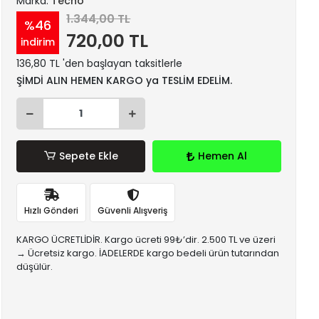
Marka:
Tecno
1.344,00 TL
%46
720,00 TL
indirim
136,80 TL 'den başlayan taksitlerle
ŞİMDİ ALIN HEMEN KARGO ya TESLİM EDELİM.
Sepete Ekle
Hemen Al
Hızlı Gönderi
Güvenli Alışveriş
KARGO ÜCRETLİDİR. Kargo ücreti 99₺’dir. 2.500 TL ve üzeri
→ Ücretsiz kargo. İADELERDE kargo bedeli ürün tutarından
düşülür.