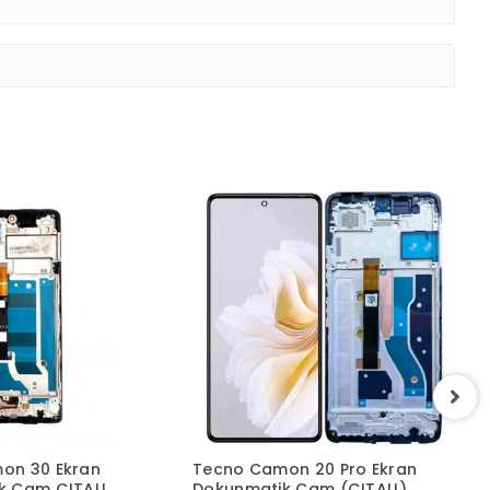
on 20 Pro Ekran
Tecno Spark Slim (5G)
T
k Cam (ÇITALI)
Ekran Dokunmatik Cam
E