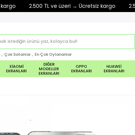
o
2.500 TL ve üzeri → Ücretsiz kargo
2.500 TL
r
,
Çok Satanlar
,
En Çok Oylananlar
DİĞER
XİAOMİ
OPPO
HUAWEİ
MODELLER
EKRANLARI
EKRANLARI
EKRANLARI
EKRANLARI