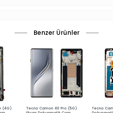
Benzer Ürünler
o (5G)
Tecno Camon 30 Ekran
Tecno Cam
Cam
Dokunmatik Cam ÇITALI
Dokunmati