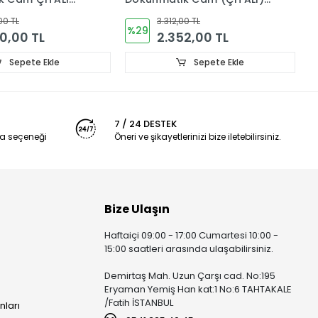
Ç
0 TL
4.800,00 TL
%25
2,00 TL
3.600,00 TL
Sepete Ekle
Sepete Ekle
7 / 24 DESTEK
a seçeneği
Öneri ve şikayetlerinizi bize iletebilirsiniz.
Bize Ulaşın
Haftaiçi 09:00 - 17:00 Cumartesi 10:00 -
15:00 saatleri arasında ulaşabilirsiniz.
Demirtaş Mah. Uzun Çarşı cad. No:195
Eryaman Yemiş Han kat:1 No:6 TAHTAKALE
/Fatih İSTANBUL
nları