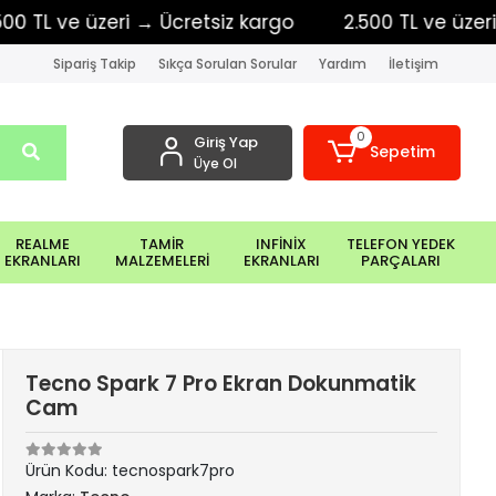
 ve üzeri → Ücretsiz kargo
2.500 TL ve üzeri → Üc
Sipariş Takip
Sıkça Sorulan Sorular
Yardım
İletişim
0
Giriş Yap
Sepetim
Üye Ol
REALME
TAMİR
INFİNİX
TELEFON YEDEK
EKRANLARI
MALZEMELERİ
EKRANLARI
PARÇALARI
Tecno Spark 7 Pro Ekran Dokunmatik
Cam
Ürün Kodu:
tecnospark7pro