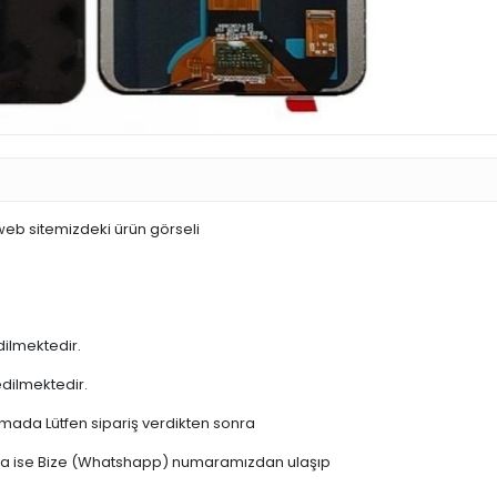
 web sitemizdeki ürün görseli
dilmektedir.
edilmektedir.
şamada Lütfen sipariş verdikten sonra
 varsa ise Bize (Whatshapp) numaramızdan ulaşıp