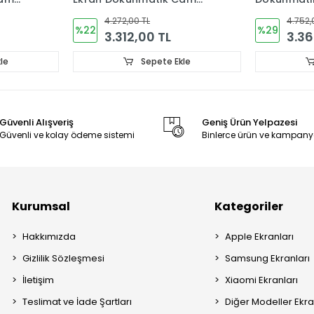
CL6,CL6k
OLED CK7n
4.752,00 TL
3.312,0
%29
%29
3.360,00 TL
2.35
le
Sepete Ekle
Güvenli Alışveriş
Geniş Ürün Yelpazesi
Güvenli ve kolay ödeme sistemi
Binlerce ürün ve kampany
Kurumsal
Kategoriler
Hakkımızda
Apple Ekranları
Gizlilik Sözleşmesi
Samsung Ekranları
İletişim
Xiaomi Ekranları
Teslimat ve İade Şartları
Diğer Modeller Ekra