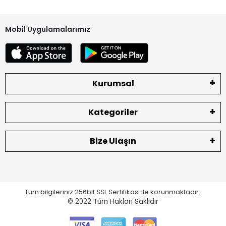
Kargodan teslim aldığınız ürünleri teslimat sırasında mutlaka
kontrol ediniz. Herhangi bir eksik ve hasar olması durumunda
Mobil Uygulamalarımız
lütfen teslim almadan tutanak ile geri gönderiniz. Tutanaksız
gönderim lütfen yapmayınız.
Ürün Durumu
SIFIR ÜRÜN
Kurumsal
Ekran Türü
ÇITASIZ
Kategoriler
Bize Ulaşın
Tüm bilgileriniz 256bit SSL Sertifikası ile korunmaktadır.
© 2022
Tüm Hakları Saklıdır