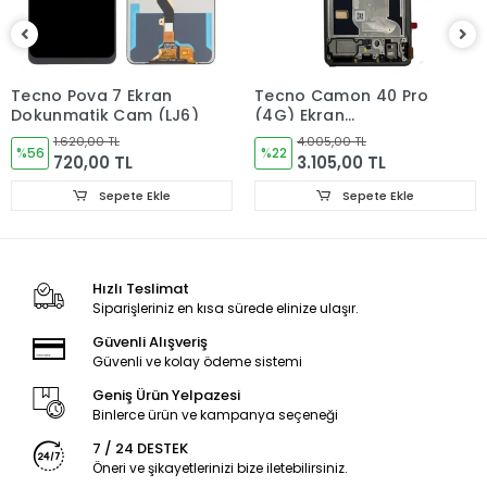
Ürün Değişimlerinde KARGO bedeli Bize aittir.Ürün
iadelerinde Kargo Bedelleri Müşteriye yansıtılır.
Ürün Değişimler "Garanti ve iade" Kısmını takip ediniz.
Tecno Pova 7 Ekran
Tecno Camon 40 Pro
Dokunmatik Cam (LJ6)
(4G) Ekran
Dokunmatik Cam
1.620,00 TL
4.005,00 TL
%56
ÇITALI ORJINAL ,CM6
%22
720,00 TL
3.105,00 TL
Sepete Ekle
Sepete Ekle
Ürün Durumu
SIFIR ÜRÜN
Hızlı Teslimat
Ekran Türü
ÇITASIZ
Siparişleriniz en kısa sürede elinize ulaşır.
Güvenli Alışveriş
Güvenli ve kolay ödeme sistemi
Geniş Ürün Yelpazesi
Binlerce ürün ve kampanya seçeneği
7 / 24 DESTEK
Öneri ve şikayetlerinizi bize iletebilirsiniz.