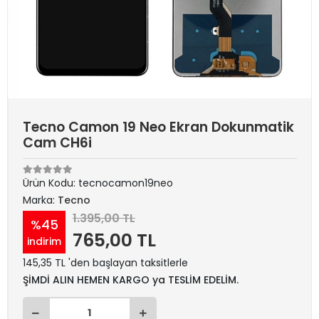
Tecno Camon 19 Neo Ekran Dokunmatik
Cam CH6i
Ürün Kodu:
tecnocamon19neo
Marka:
Tecno
1.395,00 TL
%45
765,00 TL
indirim
145,35 TL 'den başlayan taksitlerle
ŞİMDİ ALIN HEMEN KARGO ya TESLİM EDELİM.