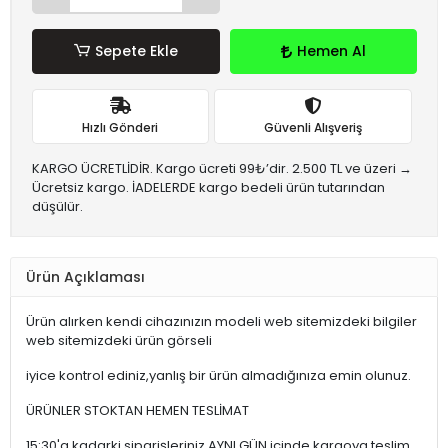
Sepete Ekle
Hemen Al
Hızlı Gönderi
Güvenli Alışveriş
KARGO ÜCRETLİDİR. Kargo ücreti 99₺’dir. 2.500 TL ve üzeri →
Ücretsiz kargo. İADELERDE kargo bedeli ürün tutarından
düşülür.
Ürün Açıklaması
Ürün alırken kendi cihazınızın modeli web sitemizdeki bilgiler
web sitemizdeki ürün görseli
iyice kontrol ediniz,yanlış bir ürün almadığınıza emin olunuz.
ÜRÜNLER STOKTAN HEMEN TESLİMAT
15:30'a kadarki siparişleriniz,AYNI GÜN içinde kargoya teslim