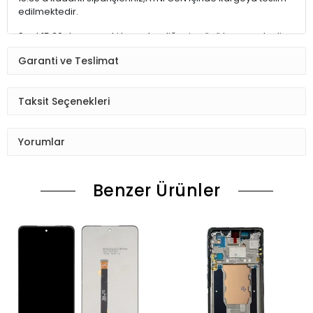
edilmektedir.
Saat 15:30 dan sonraki kargolar,diğer iş günü kargoya teslim
edilmektedir.
Garanti ve Teslimat
Ürün sipariş verdiğinizde Sizi Sms ile bilgilendireceğiz her
aşamada Lütfen sipariş verdikten sonra
Taksit Seçenekleri
Siparişiniz kontrol ediniz.Telefon adres email gibi yanlışlık
varsa ise Bize (Whatshapp) numaramızdan ulaşıp
Yorumlar
düzenlenmesini isteyiniz.
Ürün stok kalmaması gibi durumlarda Müşteri Temsilcimiz
Benzer Ürünler
Sizinle irtibata gecektir.
Ürün elinize Ulaşınca Demonte (ekran soketi takıp cihazı acıp
ekranı dışardan deneyiniz.) halde test ediniz.Sorun cıkarsa
Değişim var.
Sorun yoksa Montajına Başlayın Sorumluluk Size aittir.
Montajı yapılmış,yapıştırılmış,kullanılmış ürünlerin iade ve
değişimi yoktur.