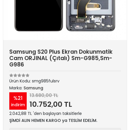
Samsung S20 Plus Ekran Dokunmatik
Cam ORJINAL (Çıtalı) Sm-G985,Sm-
G986
Ürün Kodu:
smg985fulsrv
Marka:
Samsung
13.680,00 TL
%21
10.752,00 TL
indirim
2.042,88 TL 'den başlayan taksitlerle
ŞİMDİ ALIN HEMEN KARGO ya TESLİM EDELİM.