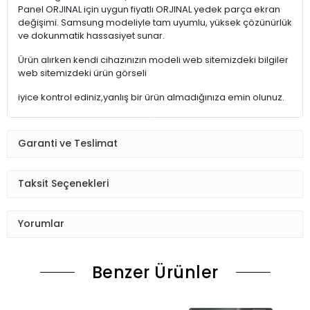
Panel ORJINAL için uygun fiyatlı ORJINAL yedek parça ekran
değişimi. Samsung modeliyle tam uyumlu, yüksek çözünürlük
ve dokunmatik hassasiyet sunar.
Ürün alırken kendi cihazınızın modeli web sitemizdeki bilgiler
web sitemizdeki ürün görseli
iyice kontrol ediniz,yanlış bir ürün almadığınıza emin olunuz.
ÜRÜNLER STOKTAN HEMEN TESLİMAT
Garanti ve Teslimat
15:30'a kadarki siparişleriniz,AYNI GÜN içinde kargoya teslim
edilmektedir.
Saat 15:30 dan sonraki kargolar,diğer iş günü kargoya teslim
Taksit Seçenekleri
edilmektedir.
Ürün sipariş verdiğinizde Sizi Sms ile bilgilendireceğiz her
Yorumlar
aşamada Lütfen sipariş verdikten sonra
Siparişiniz kontrol ediniz.Telefon adres email gibi yanlışlık
Benzer Ürünler
varsa ise Bize (Whatshapp) numaramızdan ulaşıp
düzenlenmesini isteyiniz.