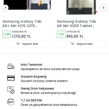
Sorun yoksa Montajına Başlayın Sorumluluk Size aittir.
Montajı yapılmış,yapıştırılmış,kullanılmış ürünlerin iade ve
değişimi yoktur.
Samsung Galaxy Tab
Samsung Galaxy Tab
A9+ SM-X210 X215
A8 SM-X200 Tablet
Ürün Değişimlerinde KARGO bedeli Bize aittir.Ürün
X216B Tablet Ekran
Ekran
iadelerinde Kargo Bedelleri Müşteriye yansıtılır.
1.620,00 TL
1.170,00 TL
Dokunmatik
%28
%31
1.170,00 TL
810,00 TL
Ürün Değişimler "Garanti ve iade" Kısmını takip ediniz.
Sepete Ekle
Sepete Ekle
Ürün Durumu
SIFIR ÜRÜN
Ekran Türü
ÇITALI
Hızlı Teslimat
Siparişleriniz en kısa sürede elinize ulaşır.
Ekran Kalite Durumu
ORJINAL
Güvenli Alışveriş
Güvenli ve kolay ödeme sistemi
Ekran Versioyonu
4G
Geniş Ürün Yelpazesi
Binlerce ürün ve kampanya seçeneği
7 / 24 DESTEK
Öneri ve şikayetlerinizi bize iletebilirsiniz.