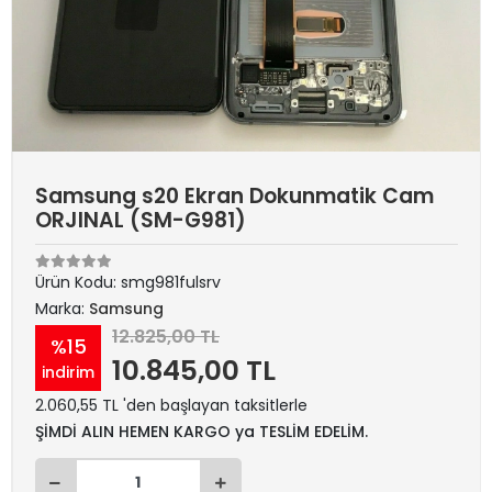
Samsung s20 Ekran Dokunmatik Cam
ORJINAL (SM-G981)
Ürün Kodu:
smg981fulsrv
Marka:
Samsung
12.825,00 TL
%15
10.845,00 TL
indirim
2.060,55 TL 'den başlayan taksitlerle
ŞİMDİ ALIN HEMEN KARGO ya TESLİM EDELİM.