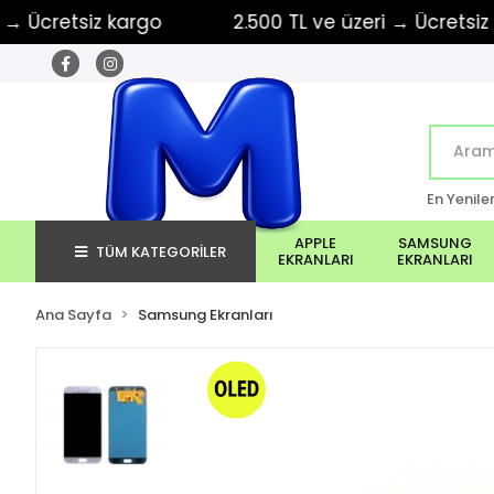
retsiz kargo
2.500 TL ve üzeri → Ücretsiz karg
En Yenile
APPLE
SAMSUNG
TÜM KATEGORİLER
EKRANLARI
EKRANLARI
Ana Sayfa
Samsung Ekranları