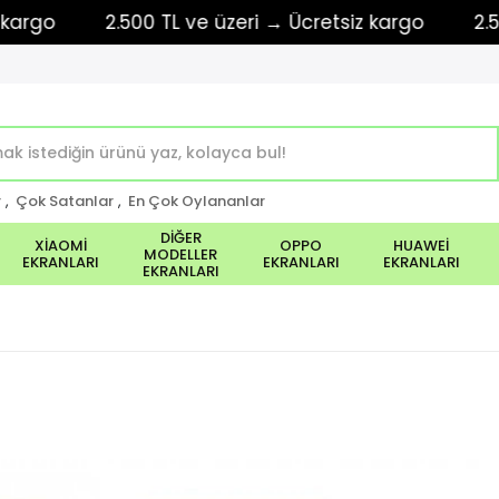
o
2.500 TL ve üzeri → Ücretsiz kargo
2.500 TL
r
,
Çok Satanlar
,
En Çok Oylananlar
DİĞER
XİAOMİ
OPPO
HUAWEİ
MODELLER
EKRANLARI
EKRANLARI
EKRANLARI
EKRANLARI