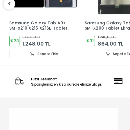
Samsung Galaxy Tab A8
Samsung Galaxy Ta
SM-X200 Tablet Ekran
X110 X115 Tablet Ekra
Dokunmatik
1.248,00 TL
1.248,00 TL
%31
%31
864,00 TL
864,00 TL
Sepete Ekle
Sepete Ek
Hızlı Teslimat
Siparişleriniz en kısa sürede elinize ulaşır.