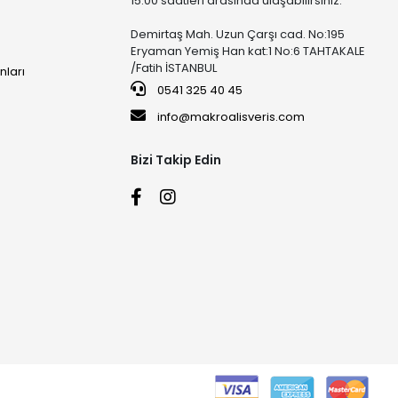
15:00 saatleri arasında ulaşabilirsiniz.
Demirtaş Mah. Uzun Çarşı cad. No:195
Eryaman Yemiş Han kat:1 No:6 TAHTAKALE
/Fatih İSTANBUL
nları
0541 325 40 45
info@makroalisveris.com
Bizi Takip Edin