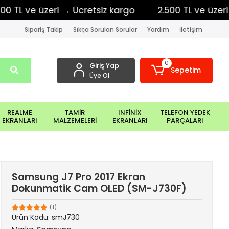
 ve üzeri → Ücretsiz kargo
2.500 TL ve üzeri → Üc
Sipariş Takip
Sıkça Sorulan Sorular
Yardım
İletişim
0
Giriş Yap
Sepetim
Üye Ol
REALME
TAMİR
INFİNİX
TELEFON YEDEK
EKRANLARI
MALZEMELERİ
EKRANLARI
PARÇALARI
Samsung J7 Pro 2017 Ekran
Dokunmatik Cam OLED (SM-J730F)
(1)
Ürün Kodu:
smJ730