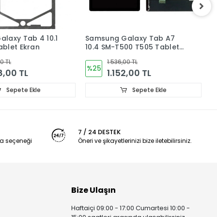
alaxy Tab A7
Samsung Galaxy Tab A 8.0
S
00 T505 Tablet
SM-T290 T297 Tablet Ekran
L
unmatik
Dokunmatik
T
00 TL
1.344,00 TL
%36
2,00 TL
864,00 TL
Sepete Ekle
Sepete Ekle
7 / 24 DESTEK
a seçeneği
Öneri ve şikayetlerinizi bize iletebilirsiniz.
Bize Ulaşın
Haftaiçi 09:00 - 17:00 Cumartesi 10:00 -