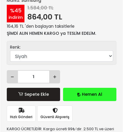
Marka:
Samsung
1.584,00 TL
%45
864,00 TL
indirim
164,16 TL 'den başlayan taksitlerle
ŞİMDİ ALIN HEMEN KARGO ya TESLİM EDELİM.
Renk:
Sepete Ekle
Hemen Al
Hızlı Gönderi
Güvenli Alışveriş
KARGO ÜCRETLİDİR. Kargo ücreti 99₺’dir. 2.500 TL ve üzeri