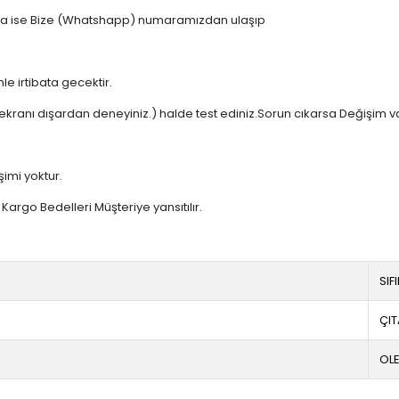
 varsa ise Bize (Whatshapp) numaramızdan ulaşıp
e irtibata gecektir.
ekranı dışardan deneyiniz.) halde test ediniz.Sorun cıkarsa Değişim v
şimi yoktur.
argo Bedelleri Müşteriye yansıtılır.
SIF
ÇIT
OL