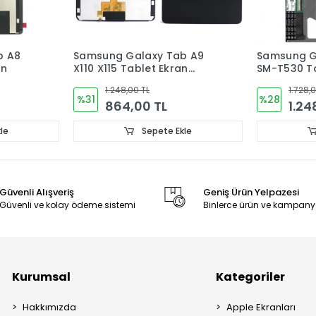
b A9
Samsung Galaxy Tab 4 10.1
Samsung G
n
SM-T530 Tablet Ekran
10.4 SM-T5
Ekran Dok
1.728,00 TL
1.536,
%28
%25
1.248,00 TL
1.15
le
Sepete Ekle
Güvenli Alışveriş
Geniş Ürün Yelpazesi
Güvenli ve kolay ödeme sistemi
Binlerce ürün ve kampany
Kurumsal
Kategoriler
Hakkımızda
Apple Ekranları