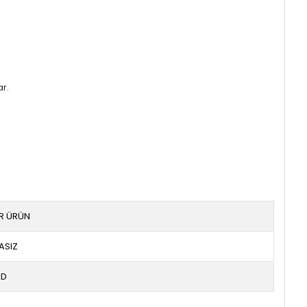
ar.
IR ÜRÜN
ASIZ
ED