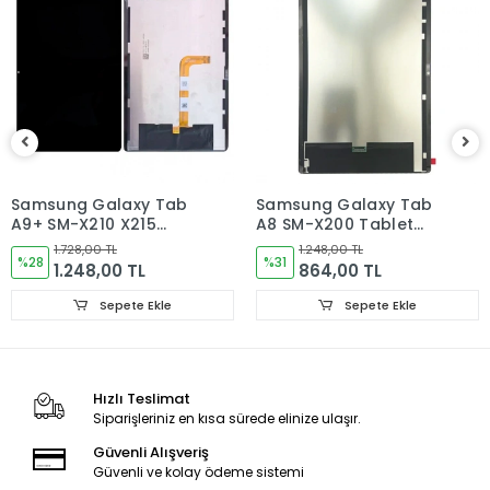
Sizinle irtibata gecektir.
Ürün elinize Ulaşınca Demonte (ekran soketi takıp cihazı acıp
ekranı dışardan deneyiniz.) halde test ediniz.Sorun cıkarsa
Değişim var.
Sorun yoksa Montajına Başlayın Sorumluluk Size aittir.
Montajı yapılmış,yapıştırılmış,kullanılmış ürünlerin iade ve
değişimi yoktur.
Samsung Galaxy Tab
Samsung Galaxy Tab
A9+ SM-X210 X215
A8 SM-X200 Tablet
Ürün Değişimlerinde KARGO bedeli Bize aittir.Ürün
X216B Tablet Ekran
Ekran
iadelerinde Kargo Bedelleri Müşteriye yansıtılır.
1.728,00 TL
1.248,00 TL
Dokunmatik
%28
%31
1.248,00 TL
864,00 TL
Ürün Değişimler "Garanti ve iade" Kısmını takip ediniz.
Sepete Ekle
Sepete Ekle
Ürün Durumu
SIFIR ÜRÜN
Ekran Türü
ÇITASIZ
Hızlı Teslimat
Siparişleriniz en kısa sürede elinize ulaşır.
Ekran Kalite Durumu
ORJINAL
Güvenli Alışveriş
Güvenli ve kolay ödeme sistemi