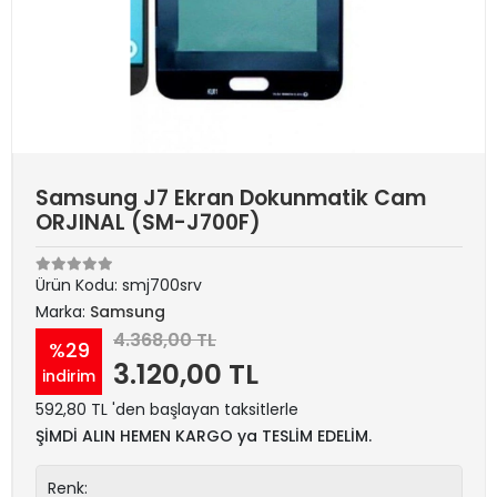
Samsung J7 Ekran Dokunmatik Cam
ORJINAL (SM-J700F)
Ürün Kodu:
smj700srv
Marka:
Samsung
4.368,00 TL
%29
3.120,00 TL
indirim
592,80 TL 'den başlayan taksitlerle
ŞİMDİ ALIN HEMEN KARGO ya TESLİM EDELİM.
Renk: