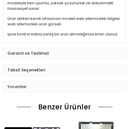
modeliyle tam uyumlu, yüksek çözünürlük ve dokunmatik
hassasiyet sunar.
Ürün alırken kendi cihazınızın modeli web sitemizdeki bilgiler
web sitemizdeki ürün görseli
iyice kontrol ediniz,yanlış bir ürün almadığınıza emin olunuz.
ÜRÜNLER STOKTAN HEMEN TESLİMAT
Garanti ve Teslimat
15:30'a kadarki siparişleriniz,AYNI GÜN içinde kargoya teslim
edilmektedir.
Saat 15:30 dan sonraki kargolar,diğer iş günü kargoya teslim
Taksit Seçenekleri
edilmektedir.
Ürün sipariş verdiğinizde Sizi Sms ile bilgilendireceğiz her
Yorumlar
aşamada Lütfen sipariş verdikten sonra
Siparişiniz kontrol ediniz.Telefon adres email gibi yanlışlık
Benzer Ürünler
varsa ise Bize (Whatshapp) numaramızdan ulaşıp
düzenlenmesini isteyiniz.
Ürün stok kalmaması gibi durumlarda Müşteri Temsilcimiz