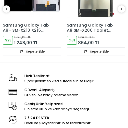
Sorun yoksa Montajına Başlayın Sorumluluk Size aittir.
Montajı yapılmış,yapıştırılmış,kullanılmış ürünlerin iade ve
değişimi yoktur.
Samsung Galaxy Tab
Samsung Galaxy Tab
A9+ SM-X210 X215
A8 SM-X200 Tablet
Ürün Değişimlerinde KARGO bedeli Bize aittir.Ürün
X216B Tablet Ekran
Ekran
iadelerinde Kargo Bedelleri Müşteriye yansıtılır.
1.728,00 TL
1.248,00 TL
Dokunmatik
%28
%31
1.248,00 TL
864,00 TL
Ürün Değişimler "Garanti ve iade" Kısmını takip ediniz.
Sepete Ekle
Sepete Ekle
Ürün Durumu
SIFIR ÜRÜN
Ekran Türü
ÇITASIZ
Hızlı Teslimat
Siparişleriniz en kısa sürede elinize ulaşır.
Güvenli Alışveriş
Güvenli ve kolay ödeme sistemi
Geniş Ürün Yelpazesi
Binlerce ürün ve kampanya seçeneği
7 / 24 DESTEK
Öneri ve şikayetlerinizi bize iletebilirsiniz.