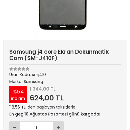
Samsung j4 core Ekran Dokunmatik
Cam (SM-J410F)
Ürün Kodu:
smj410
Marka:
Samsung
1.344,00 TL
%54
624,00 TL
indirim
118,56 TL 'den başlayan taksitlerle
En geç 10 Ağustos Pazartesi günü kargoda!