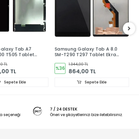
alaxy Tab A7
Samsung Galaxy Tab A 8.0
S
00 T505 Tablet
SM-T290 T297 Tablet Ekran
L
unmatik
Dokunmatik
T
00 TL
1.344,00 TL
%36
2,00 TL
864,00 TL
Sepete Ekle
Sepete Ekle
7 / 24 DESTEK
a seçeneği
Öneri ve şikayetlerinizi bize iletebilirsiniz.