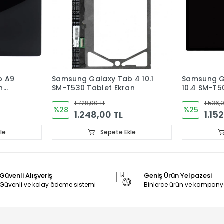
b A9
Samsung Galaxy Tab 4 10.1
Samsung G
n
SM-T530 Tablet Ekran
10.4 SM-T5
Ekran Dok
1.728,00 TL
1.536,
%28
%25
1.248,00 TL
1.15
le
Sepete Ekle
Güvenli Alışveriş
Geniş Ürün Yelpazesi
Güvenli ve kolay ödeme sistemi
Binlerce ürün ve kampany