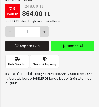
Marka:
Samsung
1.248,00 TL
%31
864,00 TL
indirim
164,16 TL 'den başlayan taksitlerle
Sepete Ekle
Hemen Al
Hızlı Gönderi
Güvenli Alışveriş
KARGO ÜCRETLİDİR. Kargo ücreti 99₺’dir. 2.500 TL ve üzeri
→ Ücretsiz kargo. İADELERDE kargo bedeli ürün tutarından
düşülür.