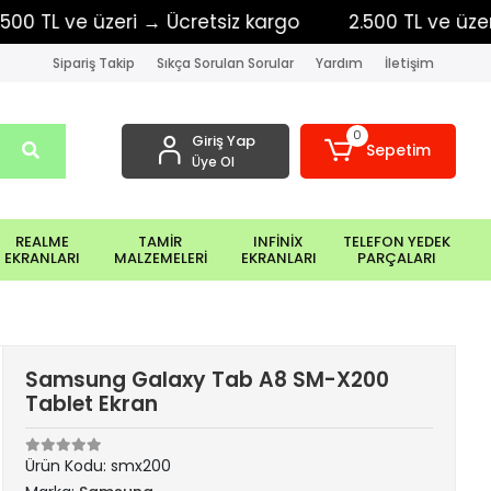
TL ve üzeri → Ücretsiz kargo
2.500 TL ve üzeri → 
Sipariş Takip
Sıkça Sorulan Sorular
Yardım
İletişim
0
Giriş Yap
Sepetim
Üye Ol
REALME
TAMİR
INFİNİX
TELEFON YEDEK
EKRANLARI
MALZEMELERİ
EKRANLARI
PARÇALARI
Samsung Galaxy Tab A8 SM-X200
Tablet Ekran
Ürün Kodu:
smx200