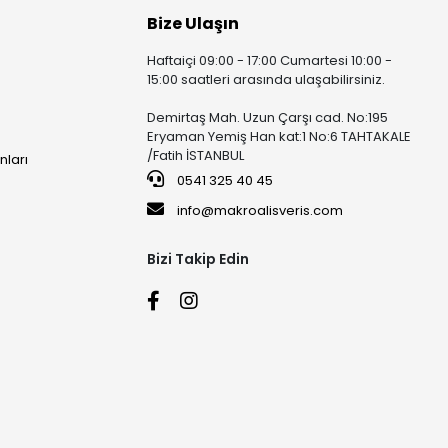
Bize Ulaşın
Haftaiçi 09:00 - 17:00 Cumartesi 10:00 -
15:00 saatleri arasında ulaşabilirsiniz.
Demirtaş Mah. Uzun Çarşı cad. No:195
Eryaman Yemiş Han kat:1 No:6 TAHTAKALE
/Fatih İSTANBUL
nları
0541 325 40 45
info@makroalisveris.com
Bizi Takip Edin