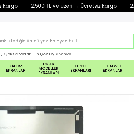
rgo
2.500 TL ve üzeri → Ücretsiz kargo
2.500 
r
,
Çok Satanlar
,
En Çok Oylananlar
DİĞER
XİAOMİ
OPPO
HUAWEİ
MODELLER
EKRANLARI
EKRANLARI
EKRANLARI
EKRANLARI