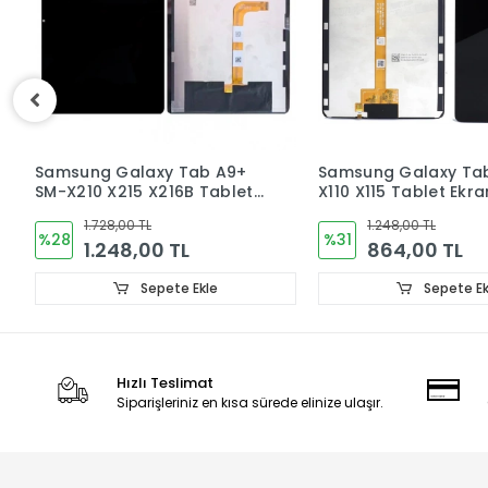
Samsung Galaxy Tab A9+
Samsung Galaxy Ta
SM-X210 X215 X216B Tablet
X110 X115 Tablet Ekra
Ekran Dokunmatik
Dokunmatik
1.728,00 TL
1.248,00 TL
%28
%31
1.248,00 TL
864,00 TL
Sepete Ekle
Sepete Ek
Hızlı Teslimat
Siparişleriniz en kısa sürede elinize ulaşır.