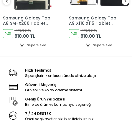
Samsung Galaxy Tab
Samsung Galaxy Tab
A8 SM-X200 Tablet
A9 X110 X115 Tablet
Ekran
Ekran Dokunmatik
1.170,00 TL
1.170,00 TL
%31
%31
810,00 TL
810,00 TL
Sepete Ekle
Sepete Ekle
Hızlı Teslimat
Siparişleriniz en kısa sürede elinize ulaşır.
Güvenli Alışveriş
Güvenli ve kolay ödeme sistemi
Geniş Ürün Yelpazesi
Binlerce ürün ve kampanya seçeneği
7 / 24 DESTEK
Öneri ve şikayetlerinizi bize iletebilirsiniz.