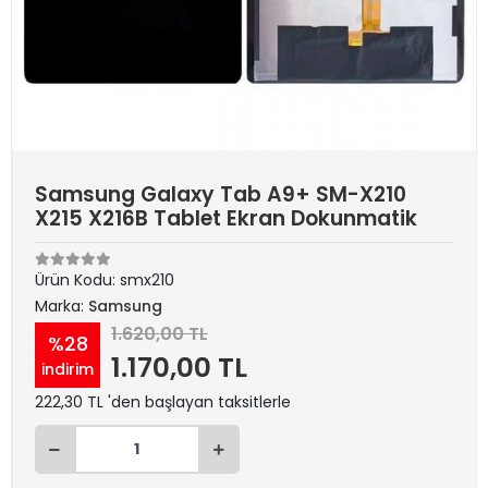
Samsung Galaxy Tab A9+ SM-X210
X215 X216B Tablet Ekran Dokunmatik
Ürün Kodu:
smx210
Marka:
Samsung
1.620,00 TL
%28
1.170,00 TL
indirim
222,30 TL 'den başlayan taksitlerle