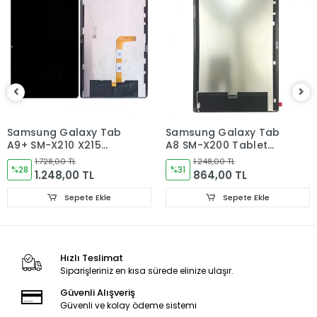
Sizinle irtibata gecektir.
Ürün elinize Ulaşınca Demonte (ekran soketi takıp cihazı acıp
ekranı dışardan deneyiniz.) halde test ediniz.Sorun cıkarsa
Değişim var.
Sorun yoksa Montajına Başlayın Sorumluluk Size aittir.
Montajı yapılmış,yapıştırılmış,kullanılmış ürünlerin iade ve
değişimi yoktur.
Samsung Galaxy Tab
Samsung Galaxy Tab
A9+ SM-X210 X215
A8 SM-X200 Tablet
Ürün Değişimlerinde KARGO bedeli Bize aittir.Ürün
X216B Tablet Ekran
Ekran
iadelerinde Kargo Bedelleri Müşteriye yansıtılır.
1.728,00 TL
1.248,00 TL
Dokunmatik
%28
%31
1.248,00 TL
864,00 TL
Ürün Değişimler "Garanti ve iade" Kısmını takip ediniz.
Sepete Ekle
Sepete Ekle
Ürün Durumu
SIFIR ÜRÜN
Ekran Türü
ÇITASIZ
Hızlı Teslimat
Siparişleriniz en kısa sürede elinize ulaşır.
Ekran Kalite Durumu
OLED
Güvenli Alışveriş
Güvenli ve kolay ödeme sistemi