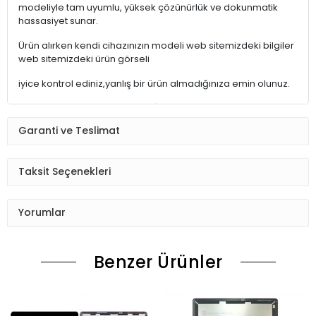
modeliyle tam uyumlu, yüksek çözünürlük ve dokunmatik
hassasiyet sunar.
Ürün alırken kendi cihazınızın modeli web sitemizdeki bilgiler
web sitemizdeki ürün görseli
iyice kontrol ediniz,yanlış bir ürün almadığınıza emin olunuz.
ÜRÜNLER STOKTAN HEMEN TESLİMAT
Garanti ve Teslimat
15:30'a kadarki siparişleriniz,AYNI GÜN içinde kargoya teslim
edilmektedir.
Saat 15:30 dan sonraki kargolar,diğer iş günü kargoya teslim
Taksit Seçenekleri
edilmektedir.
Ürün sipariş verdiğinizde Sizi Sms ile bilgilendireceğiz her
Yorumlar
aşamada Lütfen sipariş verdikten sonra
Siparişiniz kontrol ediniz.Telefon adres email gibi yanlışlık
Benzer Ürünler
varsa ise Bize (Whatshapp) numaramızdan ulaşıp
düzenlenmesini isteyiniz.
Ürün stok kalmaması gibi durumlarda Müşteri Temsilcimiz