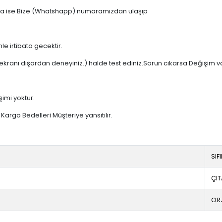
 varsa ise Bize (Whatshapp) numaramızdan ulaşıp
e irtibata gecektir.
ekranı dışardan deneyiniz.) halde test ediniz.Sorun cıkarsa Değişim v
şimi yoktur.
argo Bedelleri Müşteriye yansıtılır.
SIF
ÇIT
OR