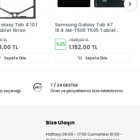
alaxy Tab A7
Samsung Galaxy Tab A 8.0
S
00 T505 Tablet
SM-T290 T297 Tablet Ekran
L
unmatik
Dokunmatik
T
00 TL
1.344,00 TL
%36
2,00 TL
864,00 TL
Sepete Ekle
Sepete Ekle
7 / 24 DESTEK
a seçeneği
Öneri ve şikayetlerinizi bize iletebilirsiniz.
Bize Ulaşın
Haftaiçi 09:00 - 17:00 Cumartesi 10:00 -