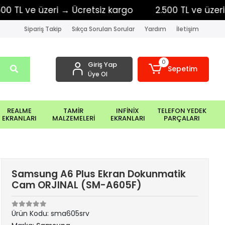
 ve üzeri → Ücretsiz kargo
2.500 TL ve üzeri → Üc
Sipariş Takip
Sıkça Sorulan Sorular
Yardım
İletişim
0
Giriş Yap
Sepetim
Üye Ol
REALME
TAMİR
INFİNİX
TELEFON YEDEK
EKRANLARI
MALZEMELERİ
EKRANLARI
PARÇALARI
Samsung A6 Plus Ekran Dokunmatik
Cam ORJINAL (SM-A605F)
Ürün Kodu:
sma605srv