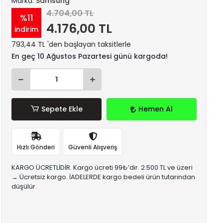
Marka:
Samsung
4.704,00 TL
%11
4.176,00 TL
indirim
793,44 TL 'den başlayan taksitlerle
En geç 10 Ağustos Pazartesi günü kargoda!
Sepete Ekle
Hemen Al
Hızlı Gönderi
Güvenli Alışveriş
KARGO ÜCRETLİDİR. Kargo ücreti 99₺’dir. 2.500 TL ve üzeri
→ Ücretsiz kargo. İADELERDE kargo bedeli ürün tutarından
düşülür.