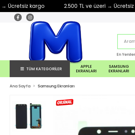
retsiz kargo
2.500 TL ve üzeri → Ücretsiz kargo
En Yenile
APPLE
SAMSUNG
TÜM KATEGORİLER
EKRANLARI
EKRANLARI
Ana Sayfa
Samsung Ekranları