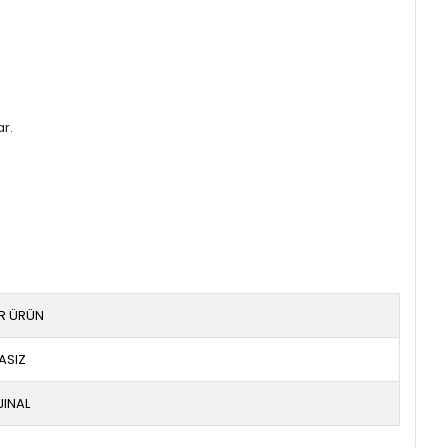
ar.
IR ÜRÜN
ASIZ
JINAL