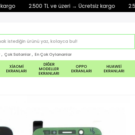
2.500 TL ve üzeri → Ücretsiz kargo
2.500 TL
r
,
Çok Satanlar
,
En Çok Oylananlar
DİĞER
XİAOMİ
OPPO
HUAWEİ
MODELLER
EKRANLARI
EKRANLARI
EKRANLARI
EKRANLARI