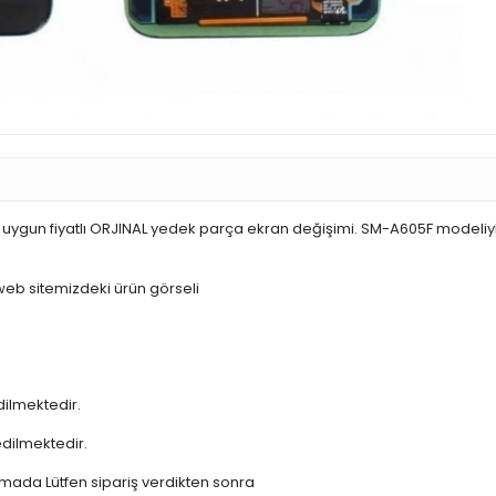
 uygun fiyatlı ORJINAL yedek parça ekran değişimi. SM-A605F modeli
 web sitemizdeki ürün görseli
dilmektedir.
edilmektedir.
şamada Lütfen sipariş verdikten sonra