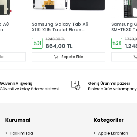
b A9
Samsung Galaxy Tab 4 10.1
Samsung G
n
SM-T530 Tablet Ekran
10.4 SM-T5
Ekran Dok
1.728,00 TL
1.536,
%28
%25
1.248,00 TL
1.15
le
Sepete Ekle
Güvenli Alışveriş
Geniş Ürün Yelpazesi
Güvenli ve kolay ödeme sistemi
Binlerce ürün ve kampany
Kurumsal
Kategoriler
Hakkımızda
Apple Ekranları