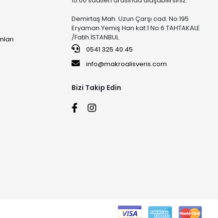
15:00 saatleri arasında ulaşabilirsiniz.
Demirtaş Mah. Uzun Çarşı cad. No:195
Eryaman Yemiş Han kat:1 No:6 TAHTAKALE
/Fatih İSTANBUL
nları
0541 325 40 45
info@makroalisveris.com
Bizi Takip Edin