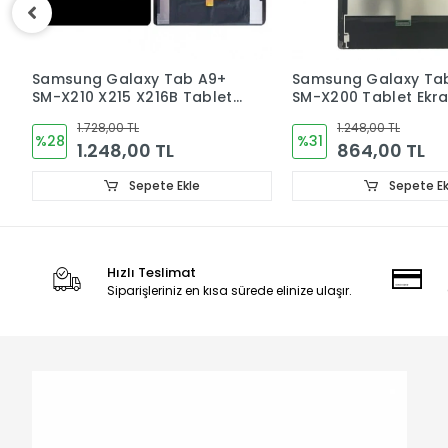
Samsung Galaxy Tab A8
Samsung Galaxy Ta
SM-X200 Tablet Ekran
X110 X115 Tablet Ekra
Dokunmatik
1.248,00 TL
1.248,00 TL
%31
%31
864,00 TL
864,00 TL
Sepete Ekle
Sepete Ek
Hızlı Teslimat
Siparişleriniz en kısa sürede elinize ulaşır.